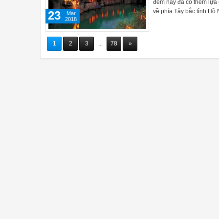
đêm nay đã có thêm lựa 
về phía Tây bắc tỉnh Hồ
23
Mar
2018
1
2
3
...
78
»