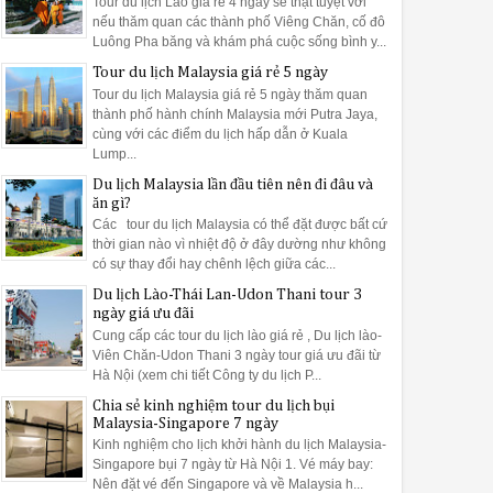
Tour du lịch Lào giá rẻ 4 ngày sẽ thật tuyệt vời
nếu thăm quan các thành phố Viêng Chăn, cố đô
Luông Pha băng và khám phá cuộc sống bình y...
Tour du lịch Malaysia giá rẻ 5 ngày
Tour du lịch Malaysia giá rẻ 5 ngày thăm quan
thành phố hành chính Malaysia mới Putra Jaya,
cùng với các điểm du lịch hấp dẫn ở Kuala
Lump...
Du lịch Malaysia lần đầu tiên nên đi đâu và
ăn gì?
Các tour du lịch Malaysia có thể đặt được bất cứ
thời gian nào vì nhiệt độ ở đây dường như không
có sự thay đổi hay chênh lệch giữa các...
Du lịch Lào-Thái Lan-Udon Thani tour 3
ngày giá ưu đãi
Cung cấp các tour du lịch lào giá rẻ , Du lịch lào-
Viên Chăn-Udon Thani 3 ngày tour giá ưu đãi từ
Hà Nội (xem chi tiết Công ty du lịch P...
Chia sẻ kinh nghiệm tour du lịch bụi
Malaysia-Singapore 7 ngày
Kinh nghiệm cho lịch khởi hành du lịch Malaysia-
Singapore bụi 7 ngày từ Hà Nội 1. Vé máy bay:
Nên đặt vé đến Singapore và về Malaysia h...