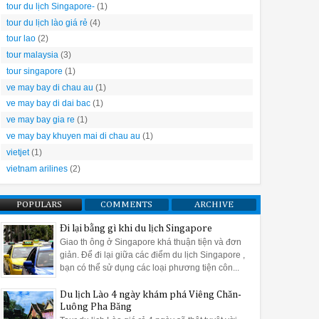
tour du lịch Singapore-
(1)
tour du lịch lào giá rẻ
(4)
tour lao
(2)
tour malaysia
(3)
tour singapore
(1)
ve may bay di chau au
(1)
ve may bay di dai bac
(1)
ve may bay gia re
(1)
ve may bay khuyen mai di chau au
(1)
vietjet
(1)
vietnam arilines
(2)
POPULARS
COMMENTS
ARCHIVE
Đi lại bằng gì khi du lịch Singapore
Giao th ông ở Singapore khá thuận tiện và đơn
giản. Để đi lại giữa các điểm du lịch Singapore ,
bạn có thể sử dụng các loại phương tiện côn...
Du lịch Lào 4 ngày khám phá Viêng Chăn-
Luông Pha Băng