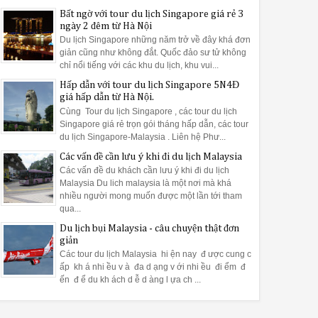
Bất ngờ với tour du lịch Singapore giá rẻ 3
ngày 2 đêm từ Hà Nội
Du lịch Singapore những năm trở về đây khá đơn
giản cũng như không đắt. Quốc đảo sư tử không
chỉ nổi tiếng với các khu du lịch, khu vui...
Hấp dẫn với tour du lịch Singapore 5N4Đ
giá hấp dẫn từ Hà Nội.
Cùng Tour du lịch Singapore , các tour du lịch
Singapore giá rẻ trọn gói tháng hấp dẫn, các tour
du lịch Singapore-Malaysia . Liên hệ Phư...
Các vấn đề cần lưu ý khi đi du lịch Malaysia
Các vấn đề du khách cần lưu ý khi đi du lịch
Malaysia Du lich malaysia là một nơi mà khá
nhiều người mong muốn được một lần tới tham
qua...
Du lịch bụi Malaysia - câu chuyện thật đơn
giản
Các tour du lịch Malaysia hi ện nay đ ược cung c
ấp kh á nhi ều v à đa d ạng v ới nhi ều đi ểm đ
ến đ ể du kh ách d ễ d àng l ựa ch ...