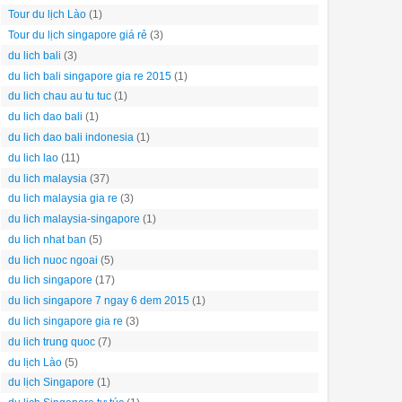
Tour du lịch Lào
(1)
Tour du lịch singapore giá rẻ
(3)
du lich bali
(3)
du lich bali singapore gia re 2015
(1)
du lich chau au tu tuc
(1)
du lich dao bali
(1)
du lich dao bali indonesia
(1)
du lich lao
(11)
du lich malaysia
(37)
du lich malaysia gia re
(3)
du lich malaysia-singapore
(1)
du lich nhat ban
(5)
du lich nuoc ngoai
(5)
du lich singapore
(17)
du lich singapore 7 ngay 6 dem 2015
(1)
du lich singapore gia re
(3)
du lich trung quoc
(7)
du lịch Lào
(5)
du lịch Singapore
(1)