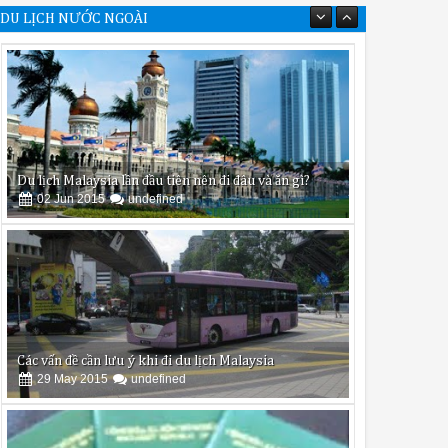
DU LỊCH NƯỚC NGOÀI
Du lịch Malaysia lần đầu tiên nên đi đâu và ăn gì?
02
Jun
2015
undefined
Các vấn đề cần lưu ý khi đi du lịch Malaysia
29
May
2015
undefined