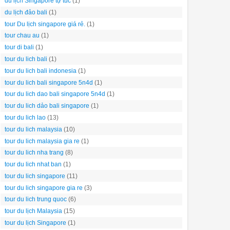
du lịch Singapore tự túc
(1)
du lịch đảo bali
(1)
tour Du lịch singapore giá rẻ.
(1)
tour chau au
(1)
tour di bali
(1)
tour du lich bali
(1)
tour du lich bali indonesia
(1)
tour du lich bali singapore 5n4d
(1)
tour du lich dao bali singapore 5n4d
(1)
tour du lich dảo bali singapore
(1)
tour du lich lao
(13)
tour du lich malaysia
(10)
tour du lich malaysia gia re
(1)
tour du lich nha trang
(8)
tour du lich nhat ban
(1)
tour du lich singapore
(11)
tour du lich singapore gia re
(3)
tour du lich trung quoc
(6)
tour du lịch Malaysia
(15)
tour du lịch Singapore
(1)