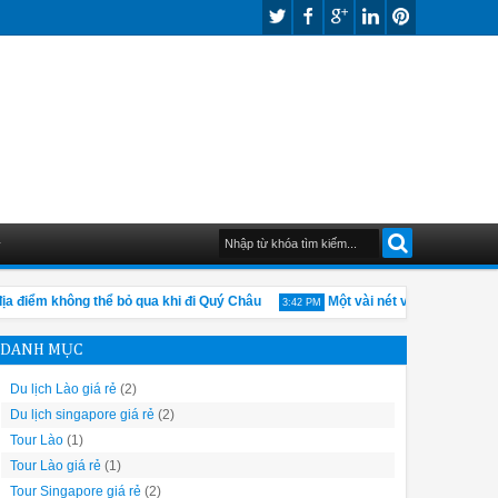
G
điểm không thể bỏ qua khi đi Quý Châu
Một vài nét về nền kinh tế củ
3:42 PM
DANH MỤC
Du lịch Lào giá rẻ
(2)
Du lịch singapore giá rẻ
(2)
Tour Lào
(1)
Tour Lào giá rẻ
(1)
Tour Singapore giá rẻ
(2)