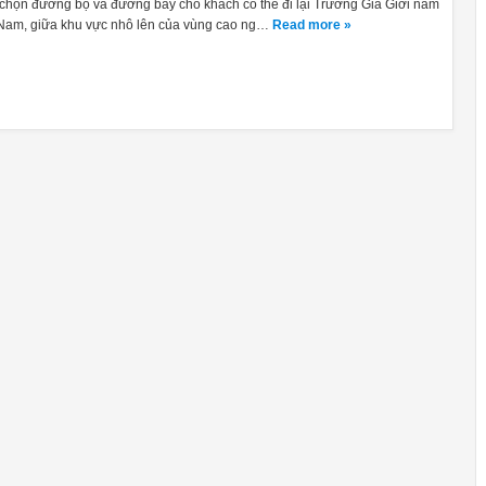
chọn đường bộ và đường bay cho khách có thể đi lại Trương Gia Giới nằm
 Nam, giữa khu vực nhô lên của vùng cao ng…
Read more »