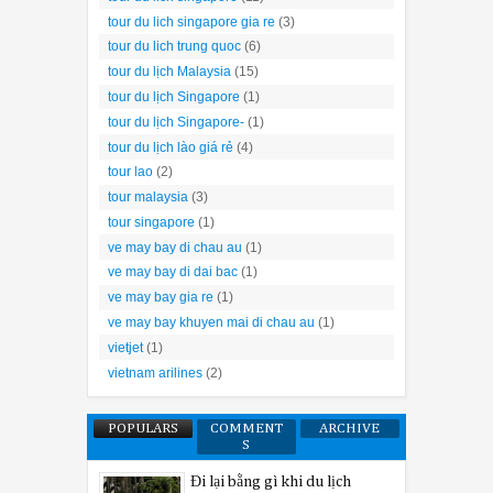
tour du lich singapore gia re
(3)
tour du lich trung quoc
(6)
tour du lịch Malaysia
(15)
tour du lịch Singapore
(1)
tour du lịch Singapore-
(1)
tour du lịch lào giá rẻ
(4)
tour lao
(2)
tour malaysia
(3)
tour singapore
(1)
ve may bay di chau au
(1)
ve may bay di dai bac
(1)
ve may bay gia re
(1)
ve may bay khuyen mai di chau au
(1)
vietjet
(1)
vietnam arilines
(2)
POPULARS
COMMENT
ARCHIVE
S
Đi lại bằng gì khi du lịch