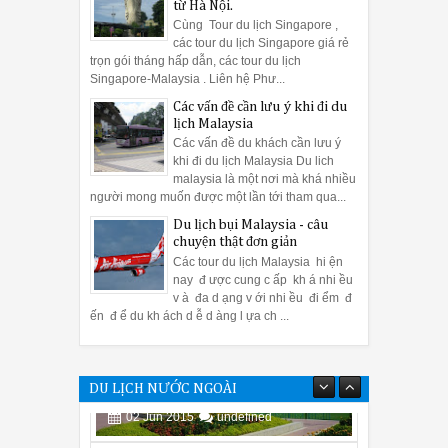
từ Hà Nội.
Cùng Tour du lịch Singapore ,
các tour du lịch Singapore giá rẻ
trọn gói tháng hấp dẫn, các tour du lịch
Singapore-Malaysia . Liên hệ Phư...
Các vấn đề cần lưu ý khi đi du
lịch Malaysia
Các vấn đề du khách cần lưu ý
khi đi du lịch Malaysia Du lich
malaysia là một nơi mà khá nhiều
người mong muốn được một lần tới tham qua...
Du lịch bụi Malaysia - câu
chuyện thật đơn giản
Các tour du lịch Malaysia hi ện
nay đ ược cung c ấp kh á nhi ều
v à đa d ạng v ới nhi ều đi ểm đ
ến đ ể du kh ách d ễ d àng l ựa ch ...
DU LỊCH NƯỚC NGOÀI