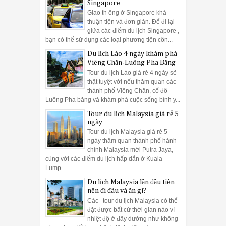
Singapore
Giao th ông ở Singapore khá
thuận tiện và đơn giản. Để đi lại
giữa các điểm du lịch Singapore ,
bạn có thể sử dụng các loại phương tiện côn...
Du lịch Lào 4 ngày khám phá
Viêng Chăn-Luông Pha Băng
Tour du lịch Lào giá rẻ 4 ngày sẽ
thật tuyệt vời nếu thăm quan các
thành phố Viêng Chăn, cố đô
Luông Pha băng và khám phá cuộc sống bình y...
Tour du lịch Malaysia giá rẻ 5
ngày
Tour du lịch Malaysia giá rẻ 5
ngày thăm quan thành phố hành
chính Malaysia mới Putra Jaya,
cùng với các điểm du lịch hấp dẫn ở Kuala
Lump...
Du lịch Malaysia lần đầu tiên
nên đi đâu và ăn gì?
Các tour du lịch Malaysia có thể
đặt được bất cứ thời gian nào vì
nhiệt độ ở đây dường như không