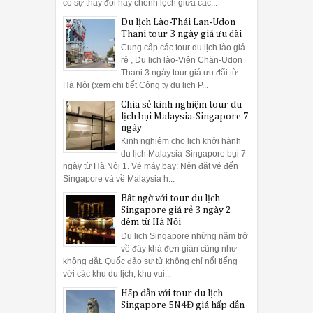
có sự thay đổi hay chênh lệch giữa các...
Du lịch Lào-Thái Lan-Udon
Thani tour 3 ngày giá ưu đãi
Cung cấp các tour du lịch lào giá
rẻ , Du lịch lào-Viên Chăn-Udon
Thani 3 ngày tour giá ưu đãi từ
Hà Nội (xem chi tiết Công ty du lịch P...
Chia sẻ kinh nghiệm tour du
lịch bụi Malaysia-Singapore 7
ngày
Kinh nghiệm cho lịch khởi hành
du lịch Malaysia-Singapore bụi 7
ngày từ Hà Nội 1. Vé máy bay: Nên đặt vé đến
Singapore và về Malaysia h...
Bất ngờ với tour du lịch
Singapore giá rẻ 3 ngày 2
đêm từ Hà Nội
Du lịch Singapore những năm trở
về đây khá đơn giản cũng như
không đắt. Quốc đảo sư tử không chỉ nổi tiếng
với các khu du lịch, khu vui...
Hấp dẫn với tour du lịch
Singapore 5N4Đ giá hấp dẫn