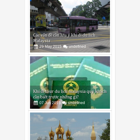
Các vấn đề cần lưu ý khi đi du lịch
Malaysia
29
May
2015
undefined
Khi đi tour du lịch malaysia quý khách
cần biết trước những gì?
07
Jun
2015
undefined