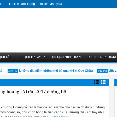
pore
Du lịch Nha Trang
Du lịch Malaysia
ỊCH LÀO
DU LỊCH MALAYSIA
DU LỊCH NHẬT BẢN
DU LỊCH NHA TRAN
Những địa điểm không thể bỏ qua khi đi Quý Châu
Một vài né
4:25 PM
3:42 PM
ợng hoàng cổ trấn 2017 đường bộ
 Phượng Hoàng cổ trấn là hai tọa lạc làm cho cho các tín đồ du lịch “đứng
t vời hoang sơ, như chốn bồng lại tiên cảnh của Trương Gia Giới hay như