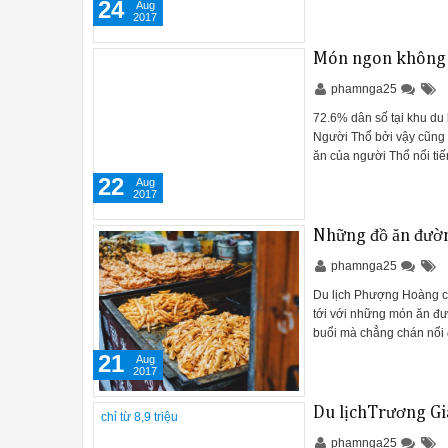
24
Aug
2017
Món ngon không t
phamnga25
72.6% dân số tại khu du l
Người Thổ bởi vậy cũng 
ăn của người Thổ nổi tiế
22
Aug
2017
Những đồ ăn đườn
phamnga25
Du lịch Phượng Hoàng cổ
tới với những món ăn đư
buổi mà chẳng chán nổi
21
Aug
2017
Du lịchTrương Gi
phamnga25