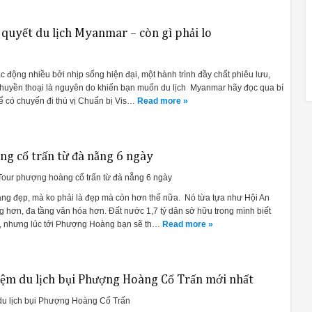
 quyết du lịch Myanmar – còn gì phải lo
c động nhiều bởi nhịp sống hiện đại, một hành trình đầy chất phiêu lưu,
 huyền thoại là nguyên do khiến bạn muốn du lịch Myanmar hãy đọc qua bí
ể có chuyến đi thú vị Chuẩn bị Vis…
Read more »
g cổ trấn từ đà nẵng 6 ngày
Tour phượng hoàng cổ trấn từ đà nẵng 6 ngày
ng đẹp, mà ko phải là đẹp mà còn hơn thế nữa. Nó từa tựa như Hội An
g hơn, đa tầng văn hóa hơn. Đất nước 1,7 tỷ dân sở hữu trong mình biết
ào, nhưng lúc tới Phượng Hoàng bạn sẽ th…
Read more »
ệm du lịch bụi Phượng Hoàng Cổ Trấn mới nhất
du lịch bụi Phượng Hoàng Cổ Trấn