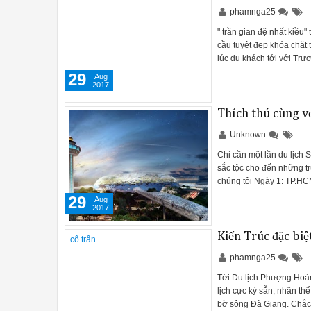
phamnga25
" trần gian đệ nhất kiều
cầu tuyệt đẹp khóa chặt t
lúc du khách tới với Tr
29
Aug
2017
Thích thú cùng vớ
Unknown
Chỉ cần một lần du lịch
sắc tộc cho đến những t
chúng tôi Ngày 1: TP.H
29
Aug
2017
Kiến Trúc đặc bi
phamnga25
Tới Du lịch Phượng Hoàng
lịch cực kỳ sẵn, nhân th
bờ sông Đà Giang. Chắc