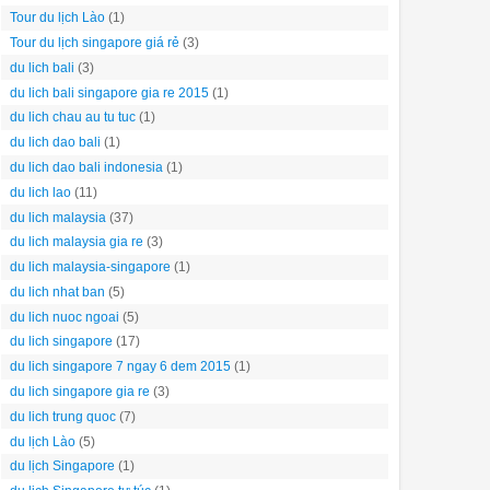
Tour du lịch Lào
(1)
Tour du lịch singapore giá rẻ
(3)
du lich bali
(3)
du lich bali singapore gia re 2015
(1)
du lich chau au tu tuc
(1)
du lich dao bali
(1)
du lich dao bali indonesia
(1)
du lich lao
(11)
du lich malaysia
(37)
du lich malaysia gia re
(3)
du lich malaysia-singapore
(1)
du lich nhat ban
(5)
du lich nuoc ngoai
(5)
du lich singapore
(17)
du lich singapore 7 ngay 6 dem 2015
(1)
du lich singapore gia re
(3)
du lich trung quoc
(7)
du lịch Lào
(5)
du lịch Singapore
(1)