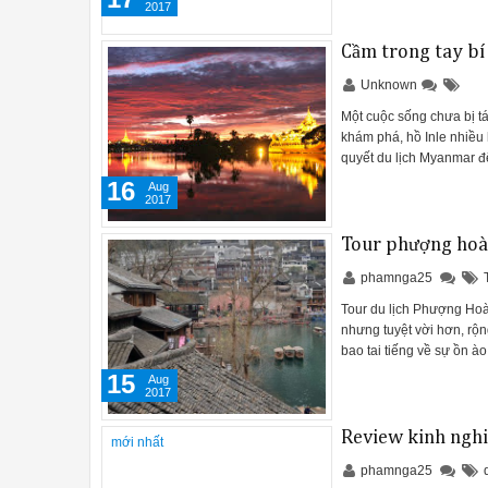
2017
Cầm trong tay bí
Unknown
Một cuộc sống chưa bị tá
khám phá, hồ Inle nhiều
quyết du lịch Myanmar đ
16
Aug
2017
Tour phượng hoàn
phamnga25
Tour du lịch Phượng Hoà
nhưng tuyệt vời hơn, rộn
bao tai tiếng về sự ồn 
15
Aug
2017
Review kinh nghi
phamnga25