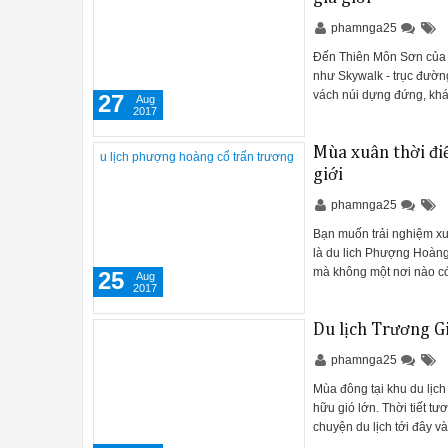
phamnga25
Đến Thiên Môn Sơn của k
như Skywalk - trục đường
vách núi dựng đứng, kh
27
Aug
2017
Mùa xuân thời đi
giới
phamnga25
Bạn muốn trải nghiệm xu
là du lich Phượng Hoàng
mà không một nơi nào c
25
Aug
2017
Du lịch Trương G
phamnga25
Mùa đông tại khu du lịch
hữu gió lớn. Thời tiết tư
chuyện du lịch tới đây 