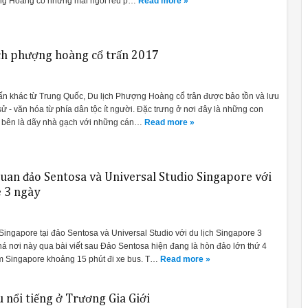
ợng Hoàng có những mái ngói rêu p…
Read more »
ch phượng hoàng cổ trấn 2017
ấn khác từ Trung Quốc, Du lịch Phượng Hoàng cổ trân được bảo tồn và lưu
 sử - văn hóa từ phía dân tộc ít người. Đặc trưng ở nơi đây là những con
i bên là dãy nhà gạch với những cán…
Read more »
uan đảo Sentosa và Universal Studio Singapore với
e 3 ngày
Singapore tại đảo Sentosa và Universal Studio với du lịch Singapore 3
á nơi này qua bài viết sau Đảo Sentosa hiện đang là hòn đảo lớn thứ 4
m Singapore khoảng 15 phút đi xe bus. T…
Read more »
 nổi tiếng ở Trương Gia Giới