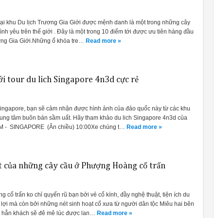
" tại khu Du lịch Trương Gia Giới được mệnh danh là một trong những cây
ình yêu trên thế giới . Đây là một trong 10 điểm tới được ưu tiên hàng đầu
ương Gia Giới.Những ổ khóa tre…
Read more »
i tour du lich Singapore 4n3d cực rẻ
 Singapore, bạn sẽ cảm nhận được hình ảnh của đảo quốc này từ các khu
rung tâm buôn bán sầm uất. Hãy tham khảo du lich Singapore 4n3d của
CM - SINGAPORE (Ăn chiều) 10:00Xe chúng t…
Read more »
ệt của những cây cầu ở Phượng Hoàng cổ trấn
 cổ trấn ko chỉ quyến rũ bạn bởi vẻ cổ kính, đầy nghệ thuật, tiện ích du
ể lợi mà còn bởi những nét sinh hoạt cổ xưa từ người dân tộc Miêu hai bên
 hẳn khách sẽ đê mê lúc được lan…
Read more »