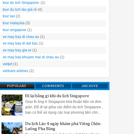
tour du lịch Singapore-
(1)
tour du lịch lào giá rẻ
(4)
tour lao
(2)
tour malaysia
(3)
tour singapore
(1)
ve may bay di chau au
(1)
ve may bay di dai bac
(1)
ve may bay gia re
(1)
ve may bay khuyen mai di chau au
(1)
vietjet
(1)
vietnam arilines
(2)
POPULARS
COMMENTS
ARCHIVE
Đi lại bằng gì khi du lịch Singapore
Giao th ông ở Singapore khá thuận tiện và đơn
giản. Để đi lại giữa các điểm du lịch Singapore ,
bạn có thể sử dụng các loại phương tiện côn...
Du lịch Lào 4 ngày khám phá Viêng Chăn-
Luông Pha Băng