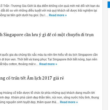
 Trấn -Trương Gia Giới là địa điểm không còn quá mới mẻ đối với bạn du
đắt đỏ so với những điều tuyệt vời mà quý khách sẽ được trải nghiệm tại
ồng lai tiên giới dưới hạ gioi. Du l…
Read more »
ch Singapore cần lưu ý gì để có một chuyến đi trọn
t quốc gia đa chủng tộc sắc màu ta nên tìm hiểu về du lịch Singapore cần
 đi trọn vẹn. Thời tiết và trang phục Tại Singapore thời tiết nóng, bạn nên
t liệu cotton, thoáng mát v…
Read more »
g cổ trấn tết Âm lịch 2017 giá rẻ
g Hoàng cổ trấn được tổ chức từ phía những quý khách đang muốn tới
nh đẹp .Khám phá cảnh đẹp thần tiên, núi non, sông nước hữu tình, thung
 rừng nguyên sinh tuyệt đẹp, thăm quan thà…
Read more »