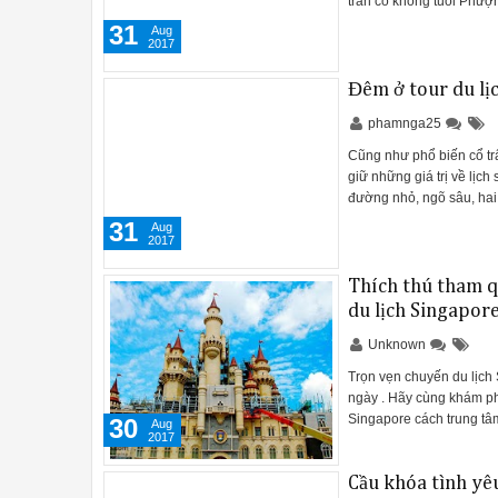
trấn cổ không tuổi Phư
31
Aug
2017
Đêm ở tour du lị
phamnga25
Cũng như phổ biến cổ tr
giữ những giá trị về lịch
đường nhỏ, ngõ sâu, ha
31
Aug
2017
Thích thú tham q
du lịch Singapor
Unknown
Trọn vẹn chuyến du lịch 
ngày . Hãy cùng khám ph
Singapore cách trung tâ
30
Aug
2017
Cầu khóa tình yêu