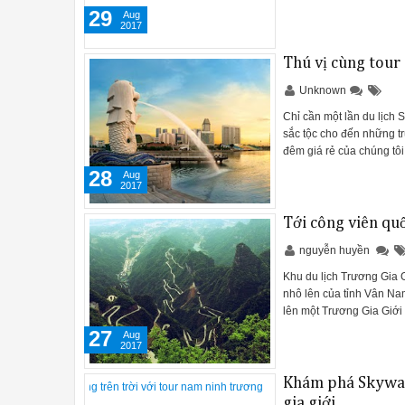
29
Aug
2017
Thú vị cùng tour 
Unknown
Chỉ cần một lần du lịch
sắc tộc cho đến những t
đêm giá rẻ của chúng 
28
Aug
2017
Tới công viên qu
nguyễn huyền
Khu du lịch Trương Gia 
nhô lên của tỉnh Vân Na
lên một Trương Gia Giới 
27
Aug
2017
Khám phá Skywalk
gia giới