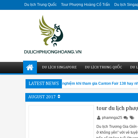
Du lịch Trung Quốc
Tour Phượng Hoàng Cổ Trấn
Du lịch Singa
DU LỊCH SINGAPORE
DU LỊCH TRUNG QUỐC
DU L
có gì đáng đến?
LATEST NEWS
Kinh nghiệm khi tham gia Canton Fair 138 hay nhất
4:28 PM
AUGUST 2017
tour du lịch phư
phamnga25
Du lịch Trương Gia Giới-
ở không yên” với vẻ tuyệ