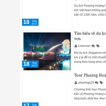
Du lịch Phượng Hoàng Cổ
lịch Việt Nam.Không quá 
trấn cổ 1300 năm, chốn b
18
Aug
2017
Tìm hiểu về du lị
vẹn.
Unknown
Khi du lịch Singapore mộ
lưu ý gì để có một chuyến
mang theo trang phục chấ
18
Aug
2017
Tour Phượng Hoàn
phamnga25
Chương trình tour Phượn
trấn cổ Phượng Hoàng xi
lũng buộc phải thơ, khu
17
Aug