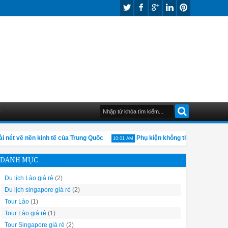
G
t về nền kinh tế của Trung Quốc
Phụ kiện không thể thiếu khi du lịc
10:01 AM
DANH MỤC
Du lịch Lào giá rẻ
(2)
Du lịch singapore giá rẻ
(2)
Tour Lào
(1)
Tour Lào giá rẻ
(1)
Tour Singapore giá rẻ
(2)