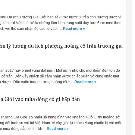
hu Du lịch Trương Gia Giới bạn sẽ được bươc đi trên con đường được ví
 trên trời.Với thiết kế là những tấm kính trong suốt dày hơn 6 cm men theo
ách với thể cảm nhận độ cao từ vách…
Read more »
ểm lý tưởng du lịch phượng hoàng cổ trấn trương gia
ân 2017 này ở một vùng đất mới . Một gợi ý nhỏ cho một điểm đến lớn đó
 cổ trấn. Đến đây khách sẽ cảm nhận được chiếc xuân vô cùng khác biệt
ó được . Đầu xuân tour phượng hoàng cổ tr…
Read more »
ia Giới vào mùa đông có gì hấp dẫn
 Trương Gia Giới có nhiệt độ trung bình vào khoảng 4 độ C, thi thoảng sở
ơng đối lạnh so với tại Việt Nam .Vì vậy giả dụ khách đang chuẩn bị với một
vào mùa đông sắp tới thì kh…
Read more »