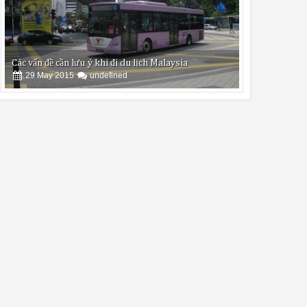
Các vấn đề cần lưu ý khi đi du lịch Malaysia
29
May
2015
undefined
Khi đi tour du lịch malaysia quý khách cần biết trước
những gì?
07
Jun
2015
undefined