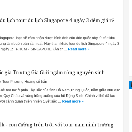
du lịch tour du lịch Singapore 4 ngày 3 đêm giá rẻ
 Singapore, bạn sẽ cảm nhận được hình ảnh của đảo quốc này từ các khu
rung tâm buôn bán sầm uất. Hãy tham khảo tour du lịch Singapore 4 ngày 3
tôi Ngày 1: TP.HCM - SINGAPORE (Ăn ch…
Read more »
ốc gia Trương Gia Giới ngắm rừng nguyên sinh
Tour Phượng Hoàng cổ trấn
Giới tọa lạc ở phía Tây Bắc của tỉnh Hồ Nam,Trung Quốc, nằm giữa khu vực
m, Quý Châu và vùng trũng xuống của hồ Động Đình. Chính vì thế đã tạo
với cảnh quan thiên nhiên tuyệt sắc …
Read more »
 - con đường trên trời với tour nam ninh trương