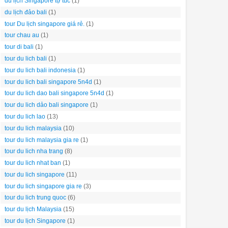
du lịch Singapore tự túc
(1)
du lịch đảo bali
(1)
tour Du lịch singapore giá rẻ.
(1)
tour chau au
(1)
tour di bali
(1)
tour du lich bali
(1)
tour du lich bali indonesia
(1)
tour du lich bali singapore 5n4d
(1)
tour du lich dao bali singapore 5n4d
(1)
tour du lich dảo bali singapore
(1)
tour du lich lao
(13)
tour du lich malaysia
(10)
tour du lich malaysia gia re
(1)
tour du lich nha trang
(8)
tour du lich nhat ban
(1)
tour du lich singapore
(11)
tour du lich singapore gia re
(3)
tour du lich trung quoc
(6)
tour du lịch Malaysia
(15)
tour du lịch Singapore
(1)