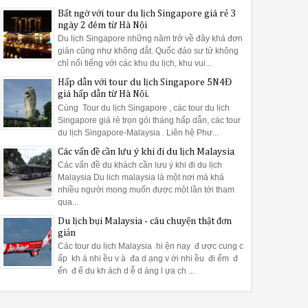
Bất ngờ với tour du lịch Singapore giá rẻ 3
ngày 2 đêm từ Hà Nội
Du lịch Singapore những năm trở về đây khá đơn
giản cũng như không đắt. Quốc đảo sư tử không
chỉ nổi tiếng với các khu du lịch, khu vui...
Hấp dẫn với tour du lịch Singapore 5N4Đ
giá hấp dẫn từ Hà Nội.
Cùng Tour du lịch Singapore , các tour du lịch
Singapore giá rẻ trọn gói tháng hấp dẫn, các tour
du lịch Singapore-Malaysia . Liên hệ Phư...
Các vấn đề cần lưu ý khi đi du lịch Malaysia
Các vấn đề du khách cần lưu ý khi đi du lịch
Malaysia Du lich malaysia là một nơi mà khá
nhiều người mong muốn được một lần tới tham
qua...
Du lịch bụi Malaysia - câu chuyện thật đơn
giản
Các tour du lịch Malaysia hi ện nay đ ược cung c
ấp kh á nhi ều v à đa d ạng v ới nhi ều đi ểm đ
ến đ ể du kh ách d ễ d àng l ựa ch ...