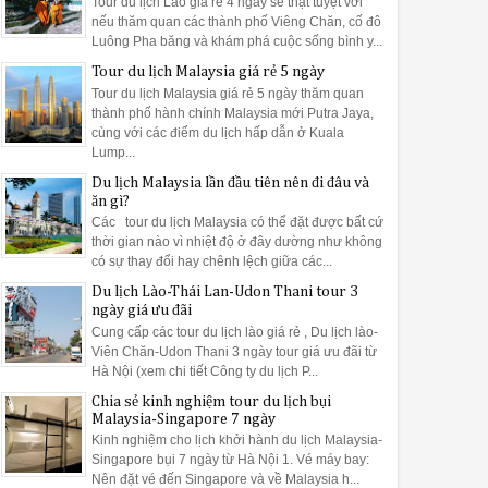
Tour du lịch Lào giá rẻ 4 ngày sẽ thật tuyệt vời
nếu thăm quan các thành phố Viêng Chăn, cố đô
Luông Pha băng và khám phá cuộc sống bình y...
Tour du lịch Malaysia giá rẻ 5 ngày
Tour du lịch Malaysia giá rẻ 5 ngày thăm quan
thành phố hành chính Malaysia mới Putra Jaya,
cùng với các điểm du lịch hấp dẫn ở Kuala
Lump...
Du lịch Malaysia lần đầu tiên nên đi đâu và
ăn gì?
Các tour du lịch Malaysia có thể đặt được bất cứ
thời gian nào vì nhiệt độ ở đây dường như không
có sự thay đổi hay chênh lệch giữa các...
Du lịch Lào-Thái Lan-Udon Thani tour 3
ngày giá ưu đãi
Cung cấp các tour du lịch lào giá rẻ , Du lịch lào-
Viên Chăn-Udon Thani 3 ngày tour giá ưu đãi từ
Hà Nội (xem chi tiết Công ty du lịch P...
Chia sẻ kinh nghiệm tour du lịch bụi
Malaysia-Singapore 7 ngày
Kinh nghiệm cho lịch khởi hành du lịch Malaysia-
Singapore bụi 7 ngày từ Hà Nội 1. Vé máy bay:
Nên đặt vé đến Singapore và về Malaysia h...