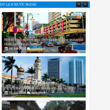
DU LỊCH NƯỚC NGOÀI
Một số kinh nghiệm bạn cần biết khi đi tour malaysia
thăm quan Kuala lumpur
04
Jun
2015
undefined
Du lịch Malaysia lần đầu tiên nên đi đâu và ăn gì?
02
Jun
2015
undefined