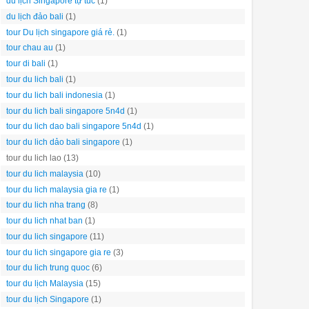
du lịch Singapore tự túc
(1)
du lịch đảo bali
(1)
tour Du lịch singapore giá rẻ.
(1)
tour chau au
(1)
tour di bali
(1)
tour du lich bali
(1)
tour du lich bali indonesia
(1)
tour du lich bali singapore 5n4d
(1)
tour du lich dao bali singapore 5n4d
(1)
tour du lich dảo bali singapore
(1)
tour du lich lao
(13)
tour du lich malaysia
(10)
tour du lich malaysia gia re
(1)
tour du lich nha trang
(8)
tour du lich nhat ban
(1)
tour du lich singapore
(11)
tour du lich singapore gia re
(3)
tour du lich trung quoc
(6)
tour du lịch Malaysia
(15)
tour du lịch Singapore
(1)