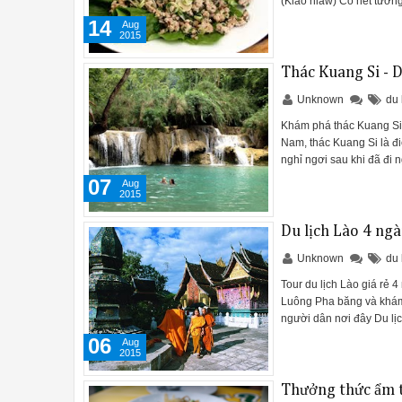
(Klao niaw) Có nét tươ
14
Aug
2015
Thác Kuang Si - D
Unknown
du 
Khám phá thác Kuang Si
Nam, thác Kuang Si là đi
nghỉ ngơi sau khi đã đi 
07
Aug
2015
Du lịch Lào 4 n
Unknown
du 
Tour du lịch Lào giá rẻ 
Luông Pha băng và khám
người dân nơi đây Du l
06
Aug
2015
Thưởng thức ẩm t