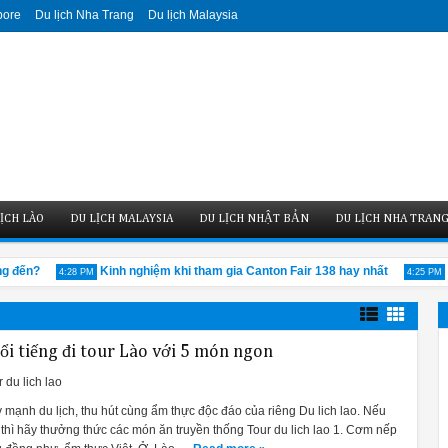
pore
Du lịch Nha Trang
Du lịch Malaysia
ỊCH LÀO
DU LỊCH MALAYSIA
DU LỊCH NHẬT BẢN
DU LỊCH NHA TRAN
ến?
Kinh nghiệm khi tham gia Canton Fair 138 hay nhất
Nhữ
4:28 PM
4:25 PM
nổi tiếng đi tour Lào với 5 món ngon
r du lich lao
y mạnh du lịch, thu hút cùng ẩm thực độc đáo của riêng Du lich lao. Nếu
o thì hãy thưởng thức các món ăn truyền thống Tour du lich lao 1. Cơm nếp