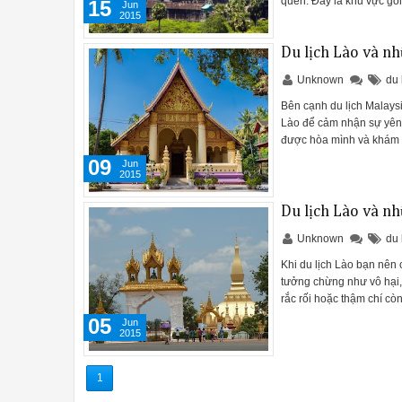
quên. Đây là khu vực g
15
Jun
2015
Du lịch Lào và n
Unknown
du 
Bên cạnh du lịch Malaysi
Lào để cảm nhận sự yên 
được hòa mình và khám
09
Jun
2015
Du lịch Lào và nh
Unknown
du 
Khi du lịch Lào bạn nên 
tưởng chừng như vô hại,
rắc rối hoặc thậm chí cò
05
Jun
2015
1