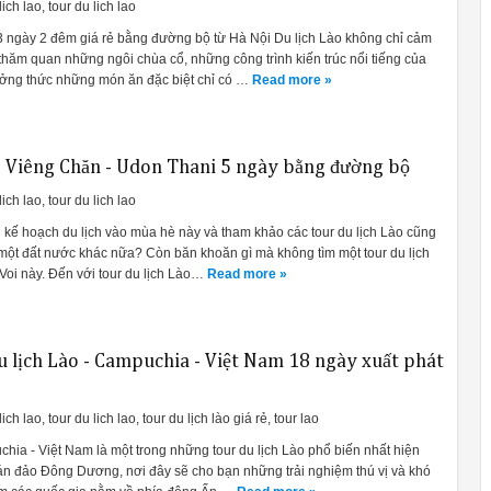
lich lao
,
tour du lich lao
o 3 ngày 2 đêm giá rẻ bằng đường bộ từ Hà Nội Du lịch Lào không chỉ cảm
thăm quan những ngôi chùa cổ, những công trình kiến trúc nổi tiếng của
ởng thức những món ăn đặc biệt chỉ có …
Read more »
 - Viêng Chăn - Udon Thani 5 ngày bằng đường bộ
lich lao
,
tour du lich lao
 kế hoạch du lịch vào mùa hè này và tham khảo các tour du lịch Lào cũng
 một đất nước khác nữa? Còn băn khoăn gì mà không tìm một tour du lịch
 Voi này. Đến với tour du lịch Lào…
Read more »
 lịch Lào - Campuchia - Việt Nam 18 ngày xuất phát
lich lao
,
tour du lich lao
,
tour du lịch lào giá rẻ
,
tour lao
chia - Việt Nam là một trong những tour du lịch Lào phổ biến nhất hiện
bán đảo Đông Dương, nơi đây sẽ cho bạn những trải nghiệm thú vị và khó