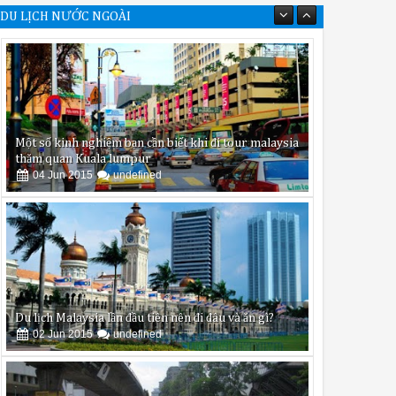
DU LỊCH NƯỚC NGOÀI
Một số kinh nghiệm bạn cần biết khi đi tour malaysia
thăm quan Kuala lumpur
04
Jun
2015
undefined
Du lịch Malaysia lần đầu tiên nên đi đâu và ăn gì?
02
Jun
2015
undefined