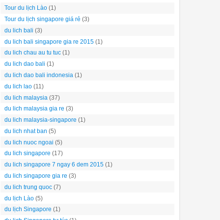
Tour du lịch Lào
(1)
Tour du lịch singapore giá rẻ
(3)
du lich bali
(3)
du lich bali singapore gia re 2015
(1)
du lich chau au tu tuc
(1)
du lich dao bali
(1)
du lich dao bali indonesia
(1)
du lich lao
(11)
du lich malaysia
(37)
du lich malaysia gia re
(3)
du lich malaysia-singapore
(1)
du lich nhat ban
(5)
du lich nuoc ngoai
(5)
du lich singapore
(17)
du lich singapore 7 ngay 6 dem 2015
(1)
du lich singapore gia re
(3)
du lich trung quoc
(7)
du lịch Lào
(5)
du lịch Singapore
(1)