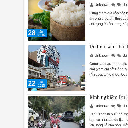
Unknown
du 
Cùng tham gia vào các t
thưởng thức ẩm thực của
coi trọng ở Lào trong đó
28
Jul
2015
Du lịch Lào-Thái
Unknown
du 
Cung cấp các tour du lịc
Nội (xem chi tiết Công
(Ăn trưa, tối) 07h00: Quý
22
Jul
2015
Kinh nghiệm Du l
Unknown
du 
Bạn đang tìm hiểu những
bạn có nhu cầu du lịch L
ích đáng kể cho bạn. Mộ