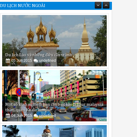
DU LỊCH NƯỚC NGOÀI
Du lịch Lào và những điều cần tránh
05
Jun
2015
undefined
Một số kinh nghiệm bạn cần biết khi đi tour malaysia
thăm quan Kuala lumpur
04
Jun
2015
undefined