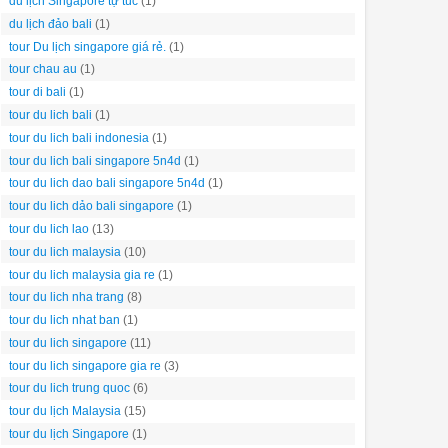
du lịch Singapore tự túc
(1)
du lịch đảo bali
(1)
tour Du lịch singapore giá rẻ.
(1)
tour chau au
(1)
tour di bali
(1)
tour du lich bali
(1)
tour du lich bali indonesia
(1)
tour du lich bali singapore 5n4d
(1)
tour du lich dao bali singapore 5n4d
(1)
tour du lich dảo bali singapore
(1)
tour du lich lao
(13)
tour du lich malaysia
(10)
tour du lich malaysia gia re
(1)
tour du lich nha trang
(8)
tour du lich nhat ban
(1)
tour du lich singapore
(11)
tour du lich singapore gia re
(3)
tour du lich trung quoc
(6)
tour du lịch Malaysia
(15)
tour du lịch Singapore
(1)