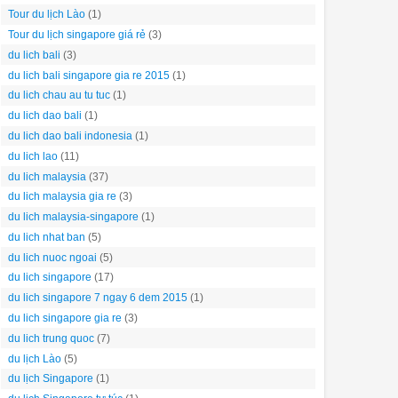
Tour du lịch Lào
(1)
Tour du lịch singapore giá rẻ
(3)
du lich bali
(3)
du lich bali singapore gia re 2015
(1)
du lich chau au tu tuc
(1)
du lich dao bali
(1)
du lich dao bali indonesia
(1)
du lich lao
(11)
du lich malaysia
(37)
du lich malaysia gia re
(3)
du lich malaysia-singapore
(1)
du lich nhat ban
(5)
du lich nuoc ngoai
(5)
du lich singapore
(17)
du lich singapore 7 ngay 6 dem 2015
(1)
du lich singapore gia re
(3)
du lich trung quoc
(7)
du lịch Lào
(5)
du lịch Singapore
(1)