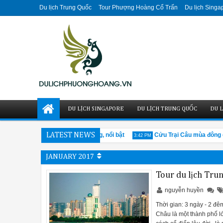
Du lịch Trung Quốc
Tour Phượng Hoàng Cổ Trấn
Du lịch Singa
DU LỊCH SINGAPORE
DU LỊCH TRUNG QUỐC
DU L
Khu phố cổ Cáp Nhĩ Tân ấn tượng, nổi bật
LATEST NEWS
Cửu Trại Câu mùa đông có
3:42 PM
JANUARY 2017
Tour du lịch Tru
nguyễn huyền
Thời gian: 3 ngày - 2 đ
Châu là một thành phố l