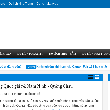
pore
Du lịch Nha Trang
Du lịch Malaysia
ỊCH LÀO
DU LỊCH MALAYSIA
DU LỊCH NHẬT BẢN
DU LỊCH NHA TRAN
 gì đáng đến?
Kinh nghiệm khi tham gia Canton Fair 138 hay nhất
4:28 PM
4
ng Quốc giá rẻ: Nam Ninh - Quảng Châu
tour du lịch trung quốc giá rẻ
êm Phương tiện đi lại: Ô tô Giá: 0 VNĐ Ngày khởi hành: Theo yêu cầu Quảng
ớn hiện đại, vừa tràn đầy sức sống vừa bảo lưu được những nét phong