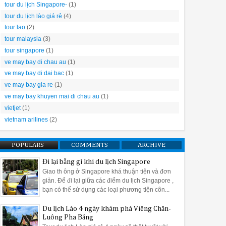
tour du lịch Singapore-
(1)
tour du lịch lào giá rẻ
(4)
tour lao
(2)
tour malaysia
(3)
tour singapore
(1)
ve may bay di chau au
(1)
ve may bay di dai bac
(1)
ve may bay gia re
(1)
ve may bay khuyen mai di chau au
(1)
vietjet
(1)
vietnam arilines
(2)
POPULARS
COMMENTS
ARCHIVE
Đi lại bằng gì khi du lịch Singapore
Giao th ông ở Singapore khá thuận tiện và đơn
giản. Để đi lại giữa các điểm du lịch Singapore ,
bạn có thể sử dụng các loại phương tiện côn...
Du lịch Lào 4 ngày khám phá Viêng Chăn-
Luông Pha Băng