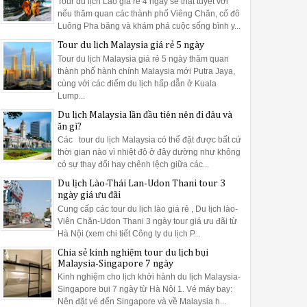
Tour du lịch Lào giá rẻ 4 ngày sẽ thật tuyệt vời
nếu thăm quan các thành phố Viêng Chăn, cố đô
Luông Pha băng và khám phá cuộc sống bình y...
Tour du lịch Malaysia giá rẻ 5 ngày
Tour du lịch Malaysia giá rẻ 5 ngày thăm quan
thành phố hành chính Malaysia mới Putra Jaya,
cùng với các điểm du lịch hấp dẫn ở Kuala
Lump...
Du lịch Malaysia lần đầu tiên nên đi đâu và
ăn gì?
Các tour du lịch Malaysia có thể đặt được bất cứ
thời gian nào vì nhiệt độ ở đây dường như không
có sự thay đổi hay chênh lệch giữa các...
Du lịch Lào-Thái Lan-Udon Thani tour 3
ngày giá ưu đãi
Cung cấp các tour du lịch lào giá rẻ , Du lịch lào-
Viên Chăn-Udon Thani 3 ngày tour giá ưu đãi từ
Hà Nội (xem chi tiết Công ty du lịch P...
Chia sẻ kinh nghiệm tour du lịch bụi
Malaysia-Singapore 7 ngày
Kinh nghiệm cho lịch khởi hành du lịch Malaysia-
Singapore bụi 7 ngày từ Hà Nội 1. Vé máy bay:
Nên đặt vé đến Singapore và về Malaysia h...