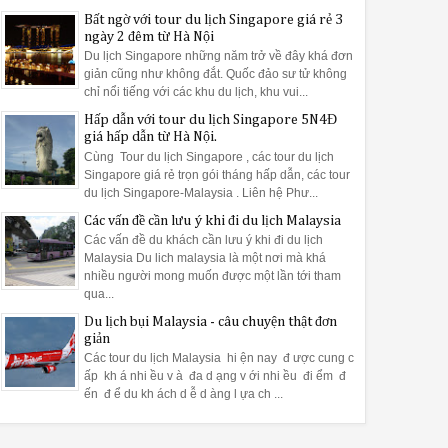
Bất ngờ với tour du lịch Singapore giá rẻ 3
ngày 2 đêm từ Hà Nội
Du lịch Singapore những năm trở về đây khá đơn
giản cũng như không đắt. Quốc đảo sư tử không
chỉ nổi tiếng với các khu du lịch, khu vui...
Hấp dẫn với tour du lịch Singapore 5N4Đ
giá hấp dẫn từ Hà Nội.
Cùng Tour du lịch Singapore , các tour du lịch
Singapore giá rẻ trọn gói tháng hấp dẫn, các tour
du lịch Singapore-Malaysia . Liên hệ Phư...
Các vấn đề cần lưu ý khi đi du lịch Malaysia
Các vấn đề du khách cần lưu ý khi đi du lịch
Malaysia Du lich malaysia là một nơi mà khá
nhiều người mong muốn được một lần tới tham
qua...
Du lịch bụi Malaysia - câu chuyện thật đơn
giản
Các tour du lịch Malaysia hi ện nay đ ược cung c
ấp kh á nhi ều v à đa d ạng v ới nhi ều đi ểm đ
ến đ ể du kh ách d ễ d àng l ựa ch ...