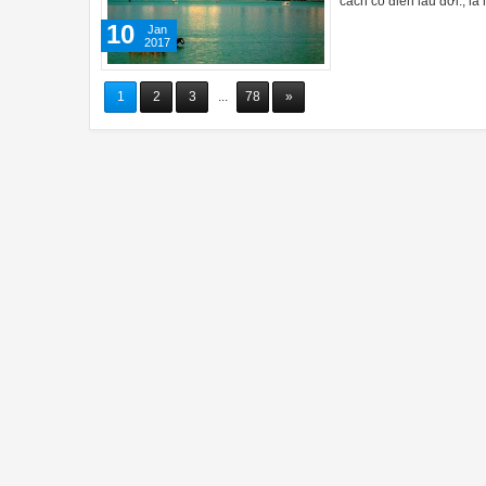
cách cổ điển lâu đời., l
10
Jan
2017
1
2
3
...
78
»