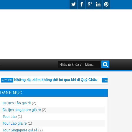
G
Những địa điểm không thể bỏ qua khi đi Quý Châu
Một vài nét 
:25 PM
3:42 PM
DANH MỤC
Du lịch Lào giá rẻ
(2)
Du lịch singapore giá rẻ
(2)
Tour Lào
(1)
Tour Lào giá rẻ
(1)
Tour Singapore giá rẻ
(2)