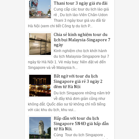
Thani tour 3 ngày giá ưu đãi
Cung cấp các tour du lịch lào giá
rẻ , Du lịch lào-Viên Chăn-Udon
Thani 3 ngày tour giá ưu đãi từ
Hà Nội (xem chi tiết Công ty du lịch P...
Chia sẻ kinh nghiệm tour du
lịch bụi Malaysia-Singapore 7
ngày
Kinh nghiệm cho lịch khởi hành
du lịch Malaysia-Singapore bụi 7
ngày từ Hà Nội 1. Vé máy bay: Nên đặt vé đến
Singapore và về Malaysia h...
Bất ngờ với tour du lịch
Singapore giá rẻ 3 ngày 2
đêm từ Hà Nội
Du lịch Singapore những năm trở
về đây khá đơn giản cũng như
không đắt. Quốc đảo sư tử không chỉ nổi tiếng
với các khu du lịch, khu vui...
Hấp dẫn với tour du lịch
Singapore 5N4Đ giá hấp dẫn
từ Hà Nội.
Cùng Tour du lịch Singapore ,