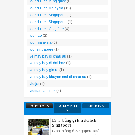
tour du lich trung quoc
(6)
tour du lịch Malaysia
(15)
tour du lịch Singapore
(1)
tour du lịch Singapore-
(1)
tour du lịch lào giá rẻ
(4)
tour lao
(2)
tour malaysia
(3)
tour singapore
(1)
ve may bay di chau au
(1)
ve may bay di dai bac
(1)
ve may bay gia re
(1)
ve may bay khuyen mai di chau au
(1)
vietjet
(1)
vietnam arilines
(2)
POPULARS
COMMENT
ARCHIVE
S
Đi lại bằng gì khi du lịch
Singapore
Giao th ông ở Singapore khá