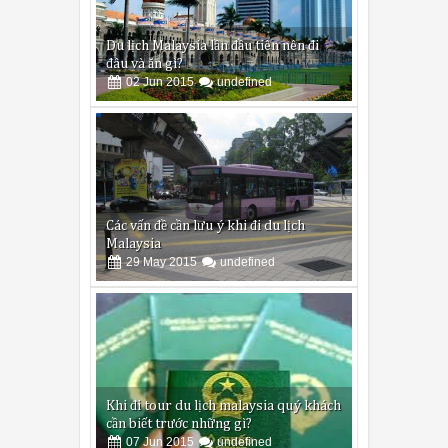
Các vấn đề cần lưu ý khi đi du lịch
Malaysia
29
May
2015
undefined
Khi đi tour du lịch malaysia quý khách
cần biết trước những gì?
07
Jun
2015
undefined
Du lịch Lào và những điều cần tránh