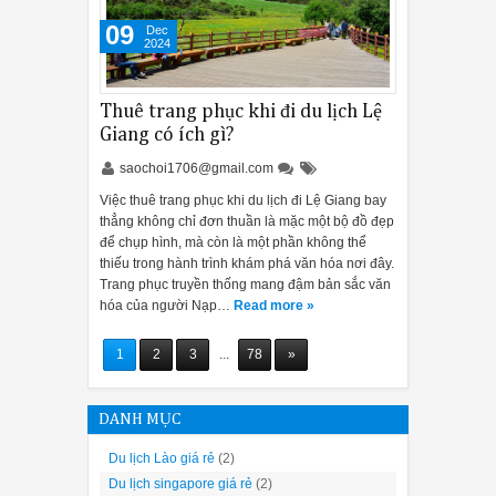
09
Dec
2024
Thuê trang phục khi đi du lịch Lệ
Giang có ích gì?
saochoi1706@gmail.com
Việc thuê trang phục khi du lịch đi Lệ Giang bay
thẳng không chỉ đơn thuần là mặc một bộ đồ đẹp
để chụp hình, mà còn là một phần không thể
thiếu trong hành trình khám phá văn hóa nơi đây.
Trang phục truyền thống mang đậm bản sắc văn
hóa của người Nạp…
Read more »
1
2
3
...
78
»
DANH MỤC
Du lịch Lào giá rẻ
(2)
Du lịch singapore giá rẻ
(2)