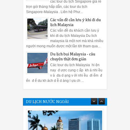
các tour du lịch Singapore giá rẻ
trọn gói tháng hấp dẫn, các tour du lịch
Singapore-Malaysia . Liên hệ Phư...
Các vấn đề cần lưu ý khi đi du
lịch Malaysia
Các vấn đề du khách cần lưu ý
khi đi du lịch Malaysia Du lich
malaysia là một nơi mà khá nhiều
người mong muốn được một lần tới tham qua...
Du lịch bụi Malaysia - câu
chuyện thật đơn giản
Các tour du lịch Malaysia hi ện
nay đ ược cung c ấp kh á nhi ều
v à đa d ạng v ới nhi ều đi ểm đ
ến đ ể du kh ách d ễ d àng l ựa ch ...
Du lịch Malaysia lần đầu tiên nên đi
đâu và ăn gì?
DU LỊCH NƯỚC NGOÀI
02
Jun
2015
undefined