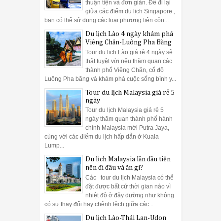
thuận tiện và đơn giản. Để đi lại
giữa các điểm du lịch Singapore ,
bạn có thể sử dụng các loại phương tiện côn...
Du lịch Lào 4 ngày khám phá
Viêng Chăn-Luông Pha Băng
Tour du lịch Lào giá rẻ 4 ngày sẽ
thật tuyệt vời nếu thăm quan các
thành phố Viêng Chăn, cố đô
Luông Pha băng và khám phá cuộc sống bình y...
Tour du lịch Malaysia giá rẻ 5
ngày
Tour du lịch Malaysia giá rẻ 5
ngày thăm quan thành phố hành
chính Malaysia mới Putra Jaya,
cùng với các điểm du lịch hấp dẫn ở Kuala
Lump...
Du lịch Malaysia lần đầu tiên
nên đi đâu và ăn gì?
Các tour du lịch Malaysia có thể
đặt được bất cứ thời gian nào vì
nhiệt độ ở đây dường như không
có sự thay đổi hay chênh lệch giữa các...
Du lịch Lào-Thái Lan-Udon