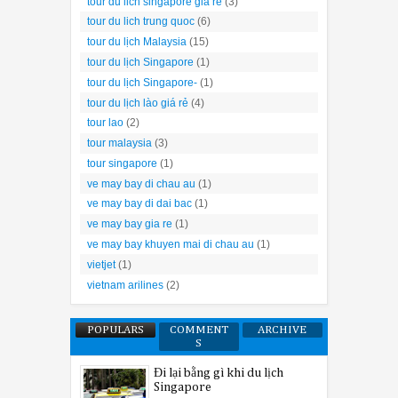
tour du lich singapore gia re
(3)
tour du lich trung quoc
(6)
tour du lịch Malaysia
(15)
tour du lịch Singapore
(1)
tour du lịch Singapore-
(1)
tour du lịch lào giá rẻ
(4)
tour lao
(2)
tour malaysia
(3)
tour singapore
(1)
ve may bay di chau au
(1)
ve may bay di dai bac
(1)
ve may bay gia re
(1)
ve may bay khuyen mai di chau au
(1)
vietjet
(1)
vietnam arilines
(2)
POPULARS
COMMENT
ARCHIVE
S
Đi lại bằng gì khi du lịch
Singapore