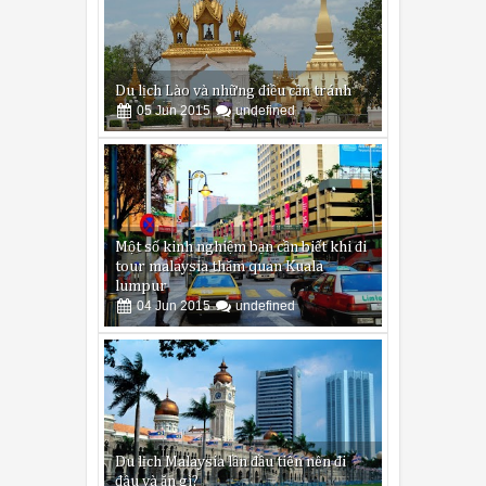
Du lịch Lào và những điều cần tránh
05
Jun
2015
undefined
Một số kinh nghiệm bạn cần biết khi đi
tour malaysia thăm quan Kuala
lumpur
04
Jun
2015
undefined
Du lịch Malaysia lần đầu tiên nên đi
đâu và ăn gì?