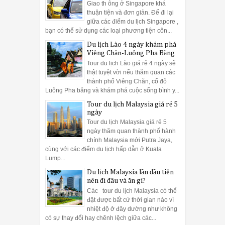
Giao th ông ở Singapore khá
thuận tiện và đơn giản. Để đi lại
giữa các điểm du lịch Singapore ,
bạn có thể sử dụng các loại phương tiện côn...
Du lịch Lào 4 ngày khám phá
Viêng Chăn-Luông Pha Băng
Tour du lịch Lào giá rẻ 4 ngày sẽ
thật tuyệt vời nếu thăm quan các
thành phố Viêng Chăn, cố đô
Luông Pha băng và khám phá cuộc sống bình y...
Tour du lịch Malaysia giá rẻ 5
ngày
Tour du lịch Malaysia giá rẻ 5
ngày thăm quan thành phố hành
chính Malaysia mới Putra Jaya,
cùng với các điểm du lịch hấp dẫn ở Kuala
Lump...
Du lịch Malaysia lần đầu tiên
nên đi đâu và ăn gì?
Các tour du lịch Malaysia có thể
đặt được bất cứ thời gian nào vì
nhiệt độ ở đây dường như không
có sự thay đổi hay chênh lệch giữa các...