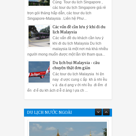
Cùng Tour du lịch Singapore ,
các tour du lịch Singapore giá rẻ
trọn gói tháng hấp dẫn, các tour du lịch
Singapore-Malaysia . Liên hệ Phư...
Các vấn đề cần lưu ý khi đi du
lịch Malaysia
Các vấn đề du khách cần lưu ý
khi đi du lịch Malaysia Du lich
malaysia là một nơi mà khá nhiều
người mong muốn được một lần tới tham qua...
Du lịch bụi Malaysia - câu
chuyện thật đơn giản
Các tour du lịch Malaysia hi ện
nay đ ược cung c ấp kh á nhi ều
v à đa d ạng v ới nhi ều đi ểm đ
ến đ ể du kh ách d ễ d àng l ựa ch ...
DU LỊCH NƯỚC NGOÀI