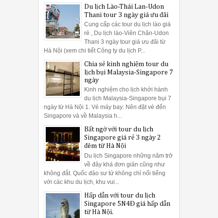
Du lịch Lào-Thái Lan-Udon
Thani tour 3 ngày giá ưu đãi
Cung cấp các tour du lịch lào giá
rẻ , Du lịch lào-Viên Chăn-Udon
Thani 3 ngày tour giá ưu đãi từ
Hà Nội (xem chi tiết Công ty du lịch P...
Chia sẻ kinh nghiệm tour du
lịch bụi Malaysia-Singapore 7
ngày
Kinh nghiệm cho lịch khởi hành
du lịch Malaysia-Singapore bụi 7
ngày từ Hà Nội 1. Vé máy bay: Nên đặt vé đến
Singapore và về Malaysia h...
Bất ngờ với tour du lịch
Singapore giá rẻ 3 ngày 2
đêm từ Hà Nội
Du lịch Singapore những năm trở
về đây khá đơn giản cũng như
không đắt. Quốc đảo sư tử không chỉ nổi tiếng
với các khu du lịch, khu vui...
Hấp dẫn với tour du lịch
Singapore 5N4Đ giá hấp dẫn
từ Hà Nội.