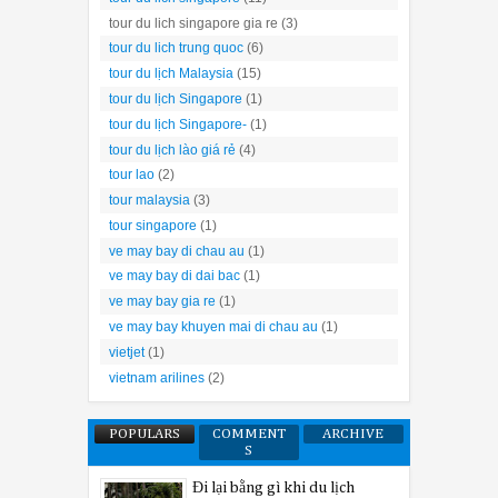
tour du lich singapore gia re
(3)
tour du lich trung quoc
(6)
tour du lịch Malaysia
(15)
tour du lịch Singapore
(1)
tour du lịch Singapore-
(1)
tour du lịch lào giá rẻ
(4)
tour lao
(2)
tour malaysia
(3)
tour singapore
(1)
ve may bay di chau au
(1)
ve may bay di dai bac
(1)
ve may bay gia re
(1)
ve may bay khuyen mai di chau au
(1)
vietjet
(1)
vietnam arilines
(2)
POPULARS
COMMENT
ARCHIVE
S
Đi lại bằng gì khi du lịch