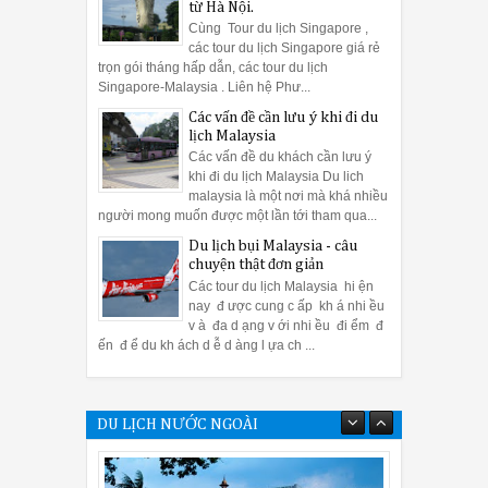
từ Hà Nội.
Cùng Tour du lịch Singapore ,
các tour du lịch Singapore giá rẻ
trọn gói tháng hấp dẫn, các tour du lịch
Singapore-Malaysia . Liên hệ Phư...
Các vấn đề cần lưu ý khi đi du
lịch Malaysia
Các vấn đề du khách cần lưu ý
khi đi du lịch Malaysia Du lich
malaysia là một nơi mà khá nhiều
người mong muốn được một lần tới tham qua...
Du lịch bụi Malaysia - câu
chuyện thật đơn giản
Các tour du lịch Malaysia hi ện
nay đ ược cung c ấp kh á nhi ều
v à đa d ạng v ới nhi ều đi ểm đ
ến đ ể du kh ách d ễ d àng l ựa ch ...
DU LỊCH NƯỚC NGOÀI