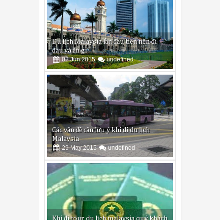
Du lịch Malaysia lần đầu tiên nên đi
đâu và ăn gì?
02
Jun
2015
undefined
Các vấn đề cần lưu ý khi đi du lịch
Malaysia
29
May
2015
undefined
Khi đi tour du lịch malaysia quý khách