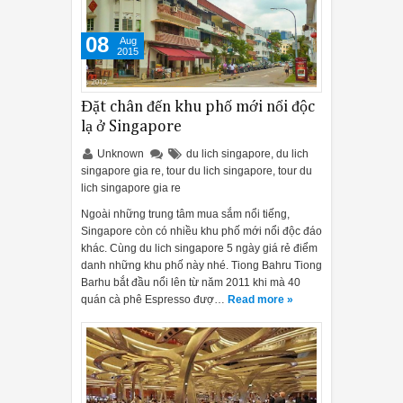
08
Aug
2015
Đặt chân đến khu phố mới nổi độc
lạ ở Singapore
Unknown
du lich singapore
,
du lich
singapore gia re
,
tour du lich singapore
,
tour du
lich singapore gia re
Ngoài những trung tâm mua sắm nổi tiếng,
Singapore còn có nhiều khu phố mới nổi độc đáo
khác. Cùng du lich singapore 5 ngày giá rẻ điểm
danh những khu phố này nhé. Tiong Bahru Tiong
Barhu bắt đầu nổi lên từ năm 2011 khi mà 40
quán cà phê Espresso đượ…
Read more »