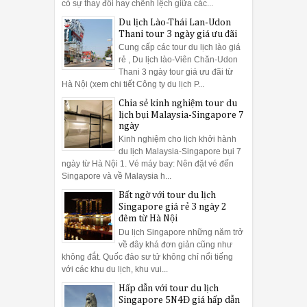
có sự thay đổi hay chênh lệch giữa các...
Du lịch Lào-Thái Lan-Udon
Thani tour 3 ngày giá ưu đãi
Cung cấp các tour du lịch lào giá
rẻ , Du lịch lào-Viên Chăn-Udon
Thani 3 ngày tour giá ưu đãi từ
Hà Nội (xem chi tiết Công ty du lịch P...
Chia sẻ kinh nghiệm tour du
lịch bụi Malaysia-Singapore 7
ngày
Kinh nghiệm cho lịch khởi hành
du lịch Malaysia-Singapore bụi 7
ngày từ Hà Nội 1. Vé máy bay: Nên đặt vé đến
Singapore và về Malaysia h...
Bất ngờ với tour du lịch
Singapore giá rẻ 3 ngày 2
đêm từ Hà Nội
Du lịch Singapore những năm trở
về đây khá đơn giản cũng như
không đắt. Quốc đảo sư tử không chỉ nổi tiếng
với các khu du lịch, khu vui...
Hấp dẫn với tour du lịch
Singapore 5N4Đ giá hấp dẫn