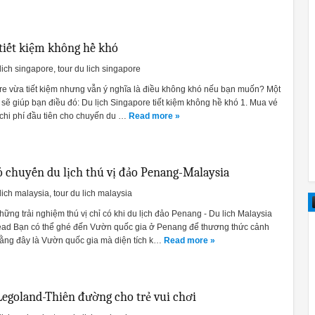
 tiết kiệm không hề khó
lich singapore
,
tour du lich singapore
e vừa tiết kiệm nhưng vẫn ý nghĩa là điều không khó nếu bạn muốn? Một
ể sẽ giúp bạn điều đó: Du lịch Singapore tiết kiệm không hề khó 1. Mua vé
m chi phí đầu tiên cho chuyến du …
Read more »
 chuyến du lịch thú vị đảo Penang-Malaysia
lich malaysia
,
tour du lich malaysia
ng trải nghiệm thú vị chỉ có khi du lịch đảo Penang - Du lich Malaysia
Head Bạn có thể ghé đến Vườn quốc gia ở Penang để thương thức cảnh
rằng đây là Vườn quốc gia mà diện tích k…
Read more »
Legoland-Thiên đường cho trẻ vui chơi