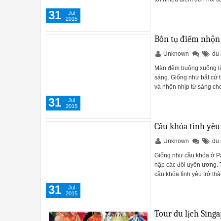
31
Jul
2015
Bốn tụ điểm nhộn
Unknown
du 
Màn đêm buông xuống là 
sáng. Giống như bất cứ t
và nhộn nhịp từ sáng ch
31
Jul
2015
Cầu khóa tình yêu
Unknown
du 
Giống như cầu khóa ở Pa
nập các đôi uyên ương. 
cầu khóa tình yêu trở t
31
Jul
2015
Tour du lịch Singa