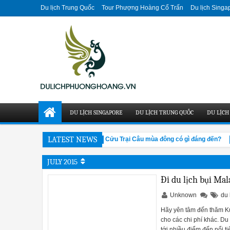
Du lịch Trung Quốc
Tour Phượng Hoàng Cổ Trấn
Du lịch Singa
DU LỊCH SINGAPORE
DU LỊCH TRUNG QUỐC
DU LỊCH
LATEST NEWS
 Tân ấn tượng, nổi bật
Cửu Trại Câu mùa đông có gì đáng đến?
3:42 PM
4:2
JULY 2015
Đi du lịch bụi Mal
Unknown
du 
Hãy yên tâm đến thăm Kua
cho các chi phí khác. Du
tới nhiều điểm đến nổi t