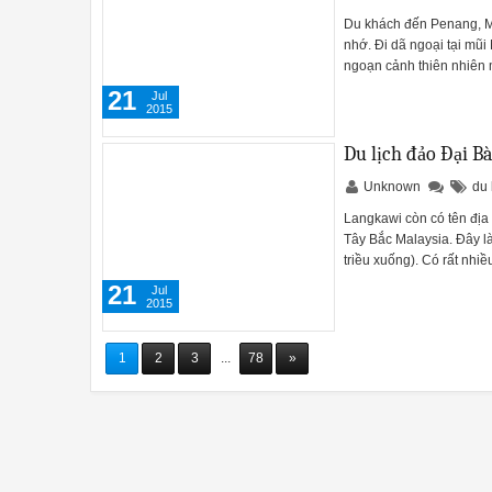
Du khách đến Penang, Ma
nhớ. Đi dã ngoại tại m
ngoạn cảnh thiên nhiên
21
Jul
2015
Du lịch đảo Đại B
Unknown
du 
Langkawi còn có tên địa
Tây Bắc Malaysia. Đây l
triều xuống). Có rất nh
21
Jul
2015
1
2
3
...
78
»