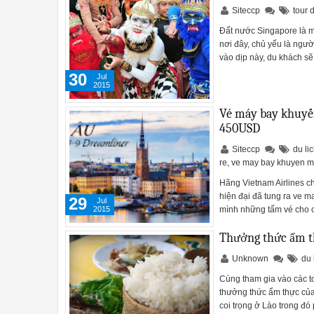
Siteccp
tour 
Đất nước Singapore là m
nơi đây, chủ yếu là ngư
vào dịp này, du khách s
30
Jul
2015
Vé máy bay khuyến
450USD
Siteccp
du li
re
,
ve may bay khuyen ma
Hãng Vietnam Airlines c
hiện đại đã tung ra ve 
29
Jul
2015
mình những tấm vé cho c
Thưởng thức ẩm th
Unknown
du 
Cùng tham gia vào các t
thưởng thức ẩm thực của
coi trọng ở Lào trong đó