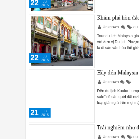
22
Jul
2015
Khám phá hòn đảo
Unknown
du 
Tour du lich Malaysia gia
với đơn vị Du lịch Phượ
là di sản văn hóa thế gi
22
Jul
2015
Hãy đến Malaysia 
Unknown
Đến du lịch Kualar Lum
sale” sẽ càn quét đất nư
loạt giảm giá trên mọi m
21
Jul
2015
Trải nghiệm như d
Unknown
du 