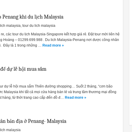
 Penang khi du lịch Malaysia
lich malaysia
,
tour du lich malaysia
 re, các tour du lịch Malaysia-Singapore kết hợp giá rẻ. Đặt tour mời liên hệ
ng Hoàng – 01299.699.988 . Du lich Malaysia-Penang nơi được công nhân
ới. Đây là 1 trong những …
Read more »
để dự lễ hội mua sắm
pur dự lễ hội mua sắm Thiên đường shopping… Suốt 2 tháng, “cơn bão
ớc Malaysia khi tất cả mọi cửa hàng bán lẻ và trung tâm thương mại đồng
ặt hàng, từ thời trang cao cấp đến đồ đ…
Read more »
ân bản địa ở Penang- Malaysia
lich malaysia