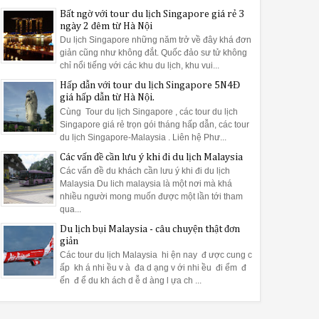
Bất ngờ với tour du lịch Singapore giá rẻ 3
ngày 2 đêm từ Hà Nội
Du lịch Singapore những năm trở về đây khá đơn
giản cũng như không đắt. Quốc đảo sư tử không
chỉ nổi tiếng với các khu du lịch, khu vui...
26
06
Aug
Aug
Aug
Hấp dẫn với tour du lịch Singapore 5N4Đ
2015
2015
2015
giá hấp dẫn từ Hà Nội.
Cùng Tour du lịch Singapore , các tour du lịch
 điểm ngắm cảnh từ
Bí quyết cho chuyến khám
Tour du lịch Mala
Singapore giá rẻ trọn gói tháng hấp dẫn, các tour
ao ở Malaysia
phá đất nước Malaysia
5 ngày
du lịch Singapore-Malaysia . Liên hệ Phư...
Các vấn đề cần lưu ý khi đi du lịch Malaysia
Các vấn đề du khách cần lưu ý khi đi du lịch
Malaysia Du lich malaysia là một nơi mà khá
nhiều người mong muốn được một lần tới tham
qua...
Du lịch bụi Malaysia - câu chuyện thật đơn
giản
Các tour du lịch Malaysia hi ện nay đ ược cung c
ấp kh á nhi ều v à đa d ạng v ới nhi ều đi ểm đ
ến đ ể du kh ách d ễ d àng l ựa ch ...