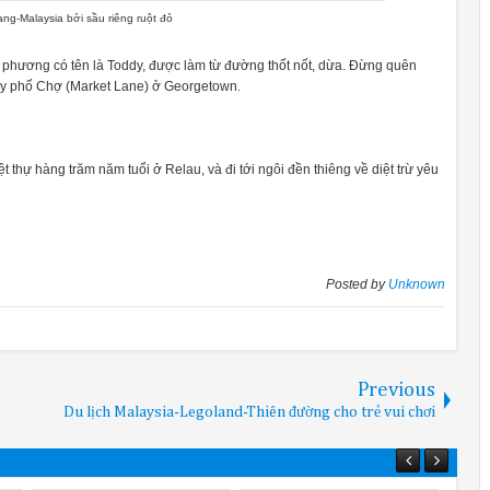
ang-Malaysia bởi sầu riêng ruột đỏ
a phương có tên là Toddy, được làm từ đường thốt nốt, dừa. Đừng quên
y phố Chợ (Market Lane) ở Georgetown.
 thự hàng trăm năm tuổi ở Relau, và đi tới ngôi đền thiêng về diệt trừ yêu
Posted by
Unknown
Previous
Du lịch Malaysia-Legoland-Thiên đường cho trẻ vui chơi