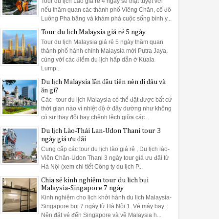
Tour du lịch Lào giá rẻ 4 ngày sẽ thật tuyệt vời
nếu thăm quan các thành phố Viêng Chăn, cố đô
Luông Pha băng và khám phá cuộc sống bình y...
Tour du lịch Malaysia giá rẻ 5 ngày
Tour du lịch Malaysia giá rẻ 5 ngày thăm quan
thành phố hành chính Malaysia mới Putra Jaya,
cùng với các điểm du lịch hấp dẫn ở Kuala
Lump...
Du lịch Malaysia lần đầu tiên nên đi đâu và
ăn gì?
Các tour du lịch Malaysia có thể đặt được bất cứ
thời gian nào vì nhiệt độ ở đây dường như không
có sự thay đổi hay chênh lệch giữa các...
Du lịch Lào-Thái Lan-Udon Thani tour 3
ngày giá ưu đãi
Cung cấp các tour du lịch lào giá rẻ , Du lịch lào-
Viên Chăn-Udon Thani 3 ngày tour giá ưu đãi từ
Hà Nội (xem chi tiết Công ty du lịch P...
Chia sẻ kinh nghiệm tour du lịch bụi
Malaysia-Singapore 7 ngày
Kinh nghiệm cho lịch khởi hành du lịch Malaysia-
Singapore bụi 7 ngày từ Hà Nội 1. Vé máy bay:
Nên đặt vé đến Singapore và về Malaysia h...