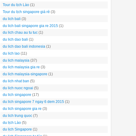
Tour du lịch Lào
(1)
Tour du lịch singapore giá rẻ
(3)
du lich bali
(3)
du lich bali singapore gia re 2015
(1)
du lich chau au tu tuc
(1)
du lich dao bali
(1)
du lich dao bali indonesia
(1)
du lich lao
(11)
du lich malaysia
(37)
du lich malaysia gia re
(3)
du lich malaysia-singapore
(1)
du lich nhat ban
(5)
du lich nuoc ngoai
(5)
du lich singapore
(17)
du lich singapore 7 ngay 6 dem 2015
(1)
du lich singapore gia re
(3)
du lich trung quoc
(7)
du lịch Lào
(5)
du lịch Singapore
(1)