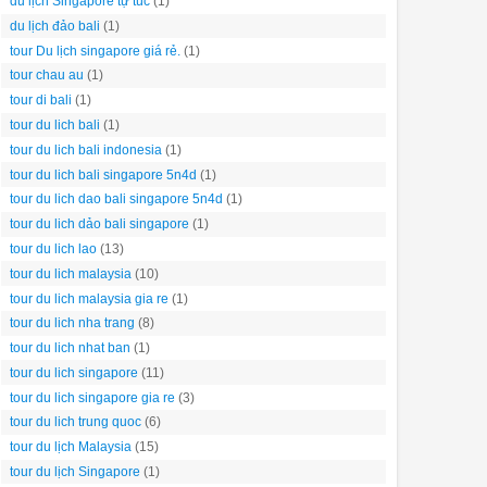
du lịch Singapore tự túc
(1)
du lịch đảo bali
(1)
tour Du lịch singapore giá rẻ.
(1)
tour chau au
(1)
tour di bali
(1)
tour du lich bali
(1)
tour du lich bali indonesia
(1)
tour du lich bali singapore 5n4d
(1)
tour du lich dao bali singapore 5n4d
(1)
tour du lich dảo bali singapore
(1)
tour du lich lao
(13)
tour du lich malaysia
(10)
tour du lich malaysia gia re
(1)
tour du lich nha trang
(8)
tour du lich nhat ban
(1)
tour du lich singapore
(11)
tour du lich singapore gia re
(3)
tour du lich trung quoc
(6)
tour du lịch Malaysia
(15)
tour du lịch Singapore
(1)