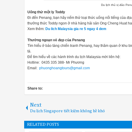
Du lịch thú vị đảo Pen
Uống thử một ly Toddy
Đi đến Penang, bạn hãy nếm thử loại thức uống nổi tiếng của đị
thưởng thức Toddy ngon ở nhà hàng hải sản Ong Cheng Huat ha
Xem thêm:
Du lich Malaysia gia re 5 ngay 4 dem
Thưởng ngoạn vẻ đẹp của Penang
Tìm hiểu ở bảo tàng chiến tranh Penang, hay thăm quan ở khu biệt
tà.
Để tìm hiểu về các hành trình du lịch Malaysia mời liên hệ:
Hotline: 0435 335 388- Mr Phương
Email:
phuonghoangtours@gmail.com
Share to:
Next
Du lịch Singapore tiết kiệm không hề khó
RELATED POSTS