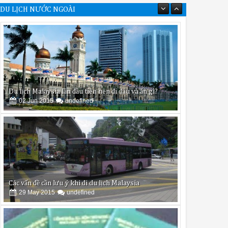
DU LỊCH NƯỚC NGOÀI
Du lịch Malaysia lần đầu tiên nên đi đâu và ăn gì?
02
Jun
2015
undefined
Các vấn đề cần lưu ý khi đi du lịch Malaysia
29
May
2015
undefined