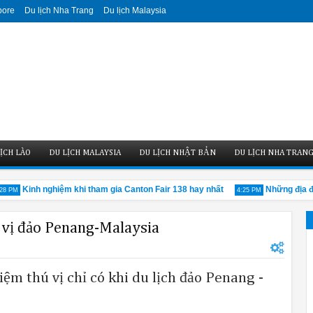
pore
Du lịch Nha Trang
Du lịch Malaysia
ỊCH LÀO
DU LỊCH MALAYSIA
DU LỊCH NHẬT BẢN
DU LỊCH NHA TRAN
Kinh nghiệm khi tham gia Canton Fair 138 hay nhất
Những địa điểm 
M
4:25 PM
ú vị đảo Penang-Malaysia
m thú vị chỉ có khi du lịch đảo Penang -