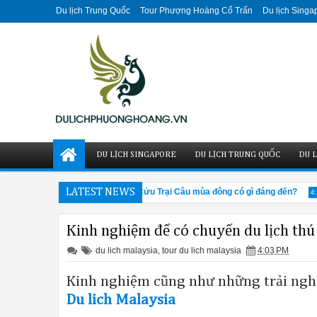
Du lịch Trung Quốc
Tour Phượng Hoàng Cổ Trấn
Du lịch Singa
DU LỊCH SINGAPORE
DU LỊCH TRUNG QUỐC
DU L
n ấn tượng, nổi bật
LATEST NEWS
Cửu Trại Câu mùa đông có gì đáng đến?
3:42 PM
4:28 P
Kinh nghiệm để có chuyến du lịch th
du lich malaysia
,
tour du lich malaysia
4:03 PM
Kinh nghiệm cũng như những trải nghiệ
Du lich Malaysia