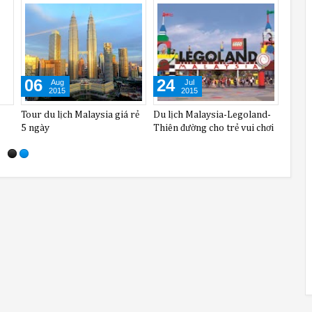
04
28
26
Sep
Aug
2015
2015
lớn
Tour malaysia giá rẻ: Đi chơi
Các hãng đi chơi xa giảm
Những
ở đâu trên đảo đại bàng
mạnh giá Tour malaysia giá
trên c
rẻ