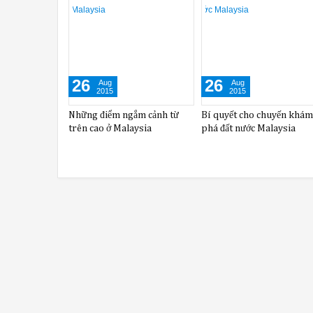
04
04
Sep
Sep
2015
2015
Melaka cổ kính - Hồng Thành
Tránh rét ở biển nhân tạo 
của Malaysia
nhất thế giới tại Malaysia