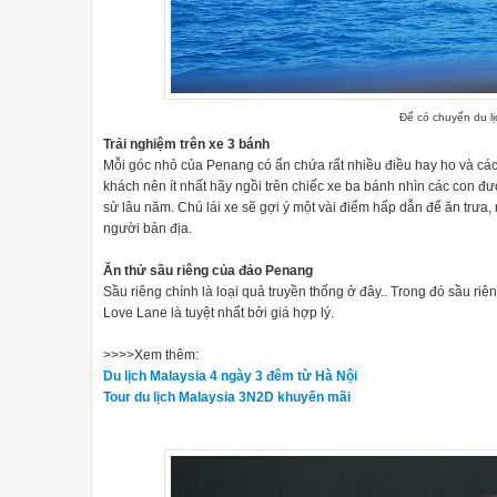
Để có chuyến du lị
Trải nghiệm trên xe 3 bánh
Mỗi góc nhỏ của Penang có ẩn chứa rất nhiều điều hay ho và các
khách nên ít nhất hãy ngồi trên chiếc xe ba bánh nhìn các con 
sử lâu năm. Chú lái xe sẽ gợi ý một vài điểm hấp dẫn để ăn trưa, 
người bản địa.
Ăn thử sầu riêng của đảo Penang
Sầu riêng chính là loại quả truyền thống ở đây.. Trong đó sầu riê
Love Lane là tuyệt nhất bởi giá hợp lý.
>>>>Xem thêm:
Du lịch Malaysia 4 ngày 3 đêm từ Hà Nội
Tour du lịch Malaysia 3N2D khuyến mãi