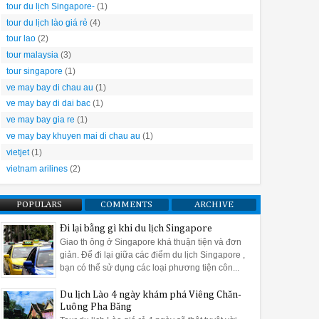
tour du lịch Singapore-
(1)
tour du lịch lào giá rẻ
(4)
tour lao
(2)
tour malaysia
(3)
tour singapore
(1)
ve may bay di chau au
(1)
ve may bay di dai bac
(1)
ve may bay gia re
(1)
ve may bay khuyen mai di chau au
(1)
vietjet
(1)
vietnam arilines
(2)
POPULARS
COMMENTS
ARCHIVE
Đi lại bằng gì khi du lịch Singapore
Giao th ông ở Singapore khá thuận tiện và đơn
giản. Để đi lại giữa các điểm du lịch Singapore ,
bạn có thể sử dụng các loại phương tiện côn...
Du lịch Lào 4 ngày khám phá Viêng Chăn-
Luông Pha Băng