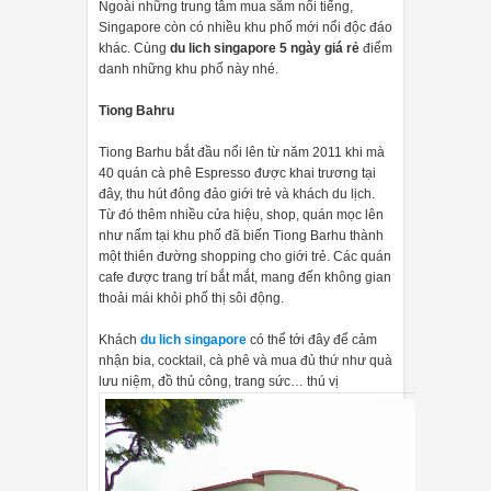
Ngoài những trung tâm mua sắm nổi tiếng,
Singapore còn có nhiều khu phố mới nổi độc đáo
khác. Cùng
du lich singapore 5 ngày giá rẻ
điểm
danh những khu phố này nhé.
Tiong Bahru
Tiong Barhu bắt đầu nổi lên từ năm 2011 khi mà
40 quán cà phê Espresso được khai trương tại
đây, thu hút đông đảo giới trẻ và khách du lịch.
Từ đó thêm nhiều cửa hiệu, shop, quán mọc lên
như nấm tại khu phố đã biến Tiong Barhu thành
một thiên đường shopping cho giới trẻ. Các quán
cafe được trang trí bắt mắt, mang đến không gian
thoải mái khỏi phố thị sôi động.
Khách
du lich singapore
có thể tới đây để cảm
nhận bia, cocktail, cà phê và mua đủ thứ như quà
lưu niệm, đồ thủ công, trang sức… thú vị