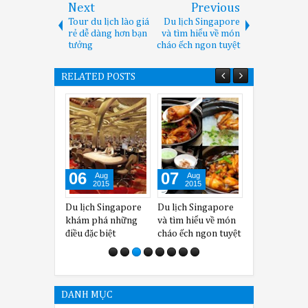
Next
Previous
Tour du lịch lào giá
Du lịch Singapore
rẻ dễ dàng hơn bạn
và tìm hiểu về món
tưởng
cháo ếch ngon tuyệt
RELATED POSTS
06
07
30
Aug
Aug
Jul
2015
2015
2015
Du lịch Singapore
Du lịch Singapore
Tour du lịch
khám phá những
và tìm hiểu về món
Singapore thời điểm
điều đặc biệt
cháo ếch ngon tuyệt
cuối năm có những
lễ hội gì đặc biệt?
DANH MỤC