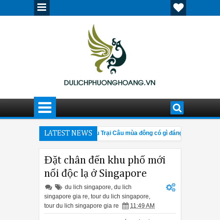
 ấn tượng, nổi bật
LATEST NEWS
Cửu Trại Câu mùa đông có gì đáng đến?
3:42 PM
4:28 PM
iết về hội chợ Canton Fair 205
Giải đáp thắc mắc về tour Tân Cương
12:30 PM
Đặt chân đến khu phố mới
nổi độc lạ ở Singapore
du lich singapore
,
du lich
singapore gia re
,
tour du lich singapore
,
tour du lich singapore gia re
11:49 AM