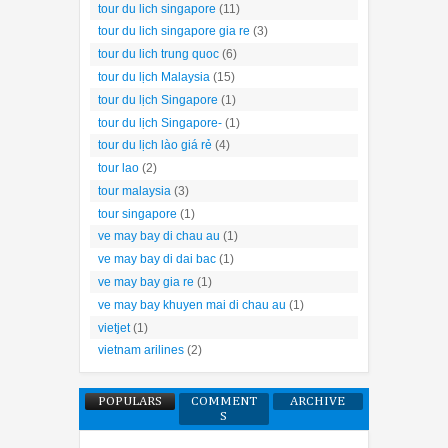
tour du lich singapore
(11)
tour du lich singapore gia re
(3)
tour du lich trung quoc
(6)
tour du lịch Malaysia
(15)
tour du lịch Singapore
(1)
tour du lịch Singapore-
(1)
tour du lịch lào giá rẻ
(4)
tour lao
(2)
tour malaysia
(3)
tour singapore
(1)
ve may bay di chau au
(1)
ve may bay di dai bac
(1)
ve may bay gia re
(1)
ve may bay khuyen mai di chau au
(1)
vietjet
(1)
vietnam arilines
(2)
POPULARS
COMMENT
ARCHIVE
S