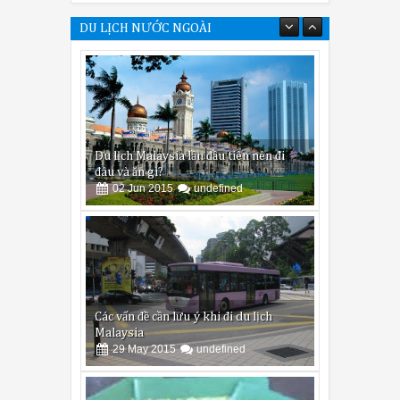
DU LỊCH NƯỚC NGOÀI
Du lịch Malaysia lần đầu tiên nên đi
đâu và ăn gì?
02
Jun
2015
undefined
Các vấn đề cần lưu ý khi đi du lịch
Malaysia
29
May
2015
undefined