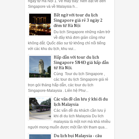
ngày từ Hà Nội 1. Vé máy bay: Nên đặt vé đến
Singapore và về Malaysia h...
Bất ngờ với tour du lịch
Singapore giá rẻ 3 ngày 2
đêm từ Hà Nội
Du lịch Singapore những năm trở
về đây khá đơn giản cũng như
không đắt. Quốc đảo sư tử không chỉ nổi tiếng
với các khu du lịch, khu vui...
Hấp dẫn với tour du lịch
Singapore 5N4Đ giá hấp dẫn
từ Hà Nội.
Cùng Tour du lịch Singapore ,
các tour du lịch Singapore giá rẻ
trọn gói tháng hấp dẫn, các tour du lịch
Singapore-Malaysia . Liên hệ Phư...
Các vấn đề cần lưu ý khi đi du
lịch Malaysia
Các vấn đề du khách cần lưu ý
khi đi du lịch Malaysia Du lich
malaysia là một nơi mà khá nhiều
người mong muốn được một lần tới tham qua...
Du lịch bụi Malaysia - câu