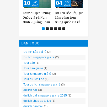
10
04
04
Jan
Nov
Nov
2017
2015
2015
Tour du lịch Trung
Du lịch Bắc Hải, Quế
Tour trung quốc giá
Quốc giá rẻ: Nam
Lâm cùng tour
rẻ : NAM NINH -
Ninh - Quảng Châu
trung quốc giá rẻ
Liễu Châu - Quế Lâm
- Dương Sóc
DANH MỤC
Du lịch Lào giá rẻ
(2)
Du lịch singapore giá rẻ
(2)
Tour Lào
(1)
Tour Lào giá rẻ
(1)
Tour Singapore giá rẻ
(2)
Tour du lịch Lào
(1)
Tour du lịch singapore giá rẻ
(3)
du lich bali
(3)
du lich bali singapore gia re 2015
(1)
du lich chau au tu tuc
(1)