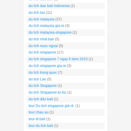
du lich dao bali
(1)
du lich dao bali indonesia
(1)
du lich lao
(11)
du lich malaysia
(37)
du lich malaysia gia re
(3)
du lich malaysia-singapore
(1)
du lich nhat ban
(5)
du lich nuoc ngoai
(5)
du lich singapore
(17)
du lich singapore 7 ngay 6 dem 2015
(1)
du lich singapore gia re
(3)
du lich trung quoc
(7)
du lịch Lào
(5)
du lịch Singapore
(1)
du lịch Singapore tự túc
(1)
du lịch đảo bali
(1)
tour Du lịch singapore giá rẻ.
(1)
tour chau au
(1)
tour di bali
(1)
tour du lich bali
(1)