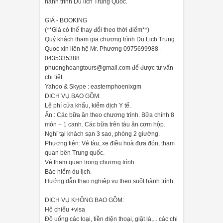
hành trình Du lich Trung Quoc.
GIÁ - BOOKING
(**Giá có thể thay đổi theo thời điểm**)
Quý khách tham gia chương trình Du Lich Trung
Quoc xin liên hệ Mr. Phương 0975699988 -
0435335388
phuonghoangtours@gmail.com để được tư vấn
chi tiết.
Yahoo & Skype : easternphoenixgm
DỊCH VỤ BAO GỒM:
Lệ phí cửa khẩu, kiểm dịch Y tế.
Ăn : Các bữa ăn theo chương trình. Bữa chính 8
món + 1 canh. Các bữa trên tàu ăn cơm hộp.
Nghỉ tại khách sạn 3 sao, phòng 2 giường.
Phương tiện: Vé tàu, xe điều hoà đưa đón, tham
quan bên Trung quốc.
Vé tham quan trong chương trình.
Bảo hiểm du lịch.
Hướng dẫn thạo nghiệp vụ theo suốt hành trình.
DỊCH VỤ KHÔNG BAO GỒM:
Hộ chiếu +visa
Đồ uống các loại, tiền điện thoại, giặt là,... các chi