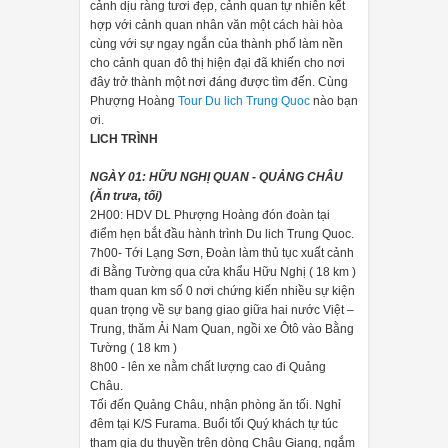
cảnh dịu ràng tươi đẹp, cảnh quan tự nhiên kết
hợp với cảnh quan nhân văn một cách hài hòa
cùng với sự ngay ngắn của thành phố làm nền
cho cảnh quan đô thị hiện đại đã khiến cho nơi
đây trở thành một nơi đáng được tìm đến. Cùng
Phượng Hoàng
Tour Du lich Trung Quoc
nào bạn
ơi.
LICH TRÌNH
NGÀY 01: HỮU NGHỊ QUAN - QUẢNG CHÂU
(Ăn trưa, tối)
2H00: HDV DL Phượng Hoàng đón đoàn tại
điểm hẹn bắt đầu hành trình Du lich Trung Quoc.
7h00- Tới Lạng Sơn, Đoàn làm thủ tục xuất cảnh
đi Bằng Tường qua cửa khẩu Hữu Nghị ( 18 km )
tham quan km số 0 nơi chứng kiến nhiều sự kiện
quan trọng về sự bang giao giữa hai nước Việt –
Trung, thăm Ải Nam Quan, ngồi xe Ôtô vào Bằng
Tường ( 18 km )
8h00 - lên xe nằm chất lượng cao đi Quảng
Châu.
Tối đến Quảng Châu, nhận phòng ăn tối. Nghỉ
đêm tại K/S Furama. Buổi tối Quý khách tự túc
tham gia du thuyền trên dòng Châu Giang, ngắm