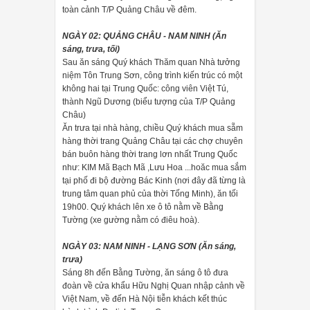
toàn cảnh T/P Quảng Châu về đêm.
NGÀY 02: QUẢNG CHÂU - NAM NINH (Ăn
sáng, trưa, tối)
Sau ăn sáng Quý khách Thăm quan Nhà tưởng
niệm Tôn Trung Sơn, công trình kiến trúc có một
không hai tại Trung Quốc: công viên Việt Tú,
thành Ngũ Dương (biểu tượng của T/P Quảng
Châu)
Ăn trưa tại nhà hàng, chiều Quý khách mua sẵm
hàng thời trang Quảng Châu tại các chợ chuyên
bán buôn hàng thời trang lơn nhất Trung Quốc
như: KIM Mã Bạch Mã ,Lưu Hoa ...hoăc mua sắm
tại phố đi bộ đường Bác Kinh (nơi đây đã từng là
trung tâm quan phủ của thời Tống Minh), ăn tối
19h00. Quý khách lên xe ô tô nằm về Bằng
Tường (xe gường nằm có điêu hoà).
NGÀY 03: NAM NINH - LẠNG SƠN (Ăn sáng,
trưa)
Sáng 8h đến Bằng Tường, ăn sáng ô tô đưa
đoàn về cửa khẩu Hữu Nghị Quan nhập cảnh về
Việt Nam, về đến Hà Nội tiễn khách kết thúc