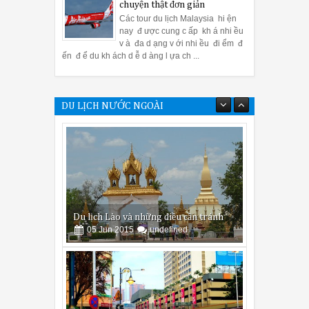
chuyện thật đơn giản
Các tour du lịch Malaysia hi ện
nay đ ược cung c ấp kh á nhi ều
v à đa d ạng v ới nhi ều đi ểm đ
ến đ ể du kh ách d ễ d àng l ựa ch ...
Du lịch Lào và những điều cần tránh
DU LỊCH NƯỚC NGOÀI
05
Jun
2015
undefined
Một số kinh nghiệm bạn cần biết khi đi
tour malaysia thăm quan Kuala
lumpur
04
Jun
2015
undefined