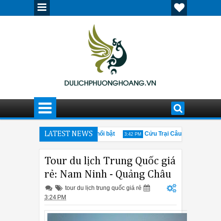
u phố cổ Cáp Nhĩ Tân ấn tượng, nổi bật
LATEST NEWS
Cửu Trại Câu mùa đông có gì
3:42 PM
hững thông tin cần biết về hội chợ Canton Fair 205
Giải đáp thắc mắ
12:30 PM
Tour du lịch Trung Quốc giá
rẻ: Nam Ninh - Quảng Châu
tour du lịch trung quốc giá rẻ
3:24 PM