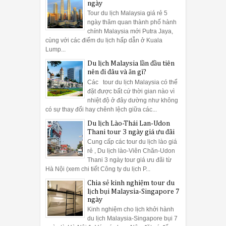
ngày
Tour du lịch Malaysia giá rẻ 5
ngày thăm quan thành phố hành
chính Malaysia mới Putra Jaya,
cùng với các điểm du lịch hấp dẫn ở Kuala
Lump...
Du lịch Malaysia lần đầu tiên
nên đi đâu và ăn gì?
Các tour du lịch Malaysia có thể
đặt được bất cứ thời gian nào vì
nhiệt độ ở đây dường như không
có sự thay đổi hay chênh lệch giữa các...
Du lịch Lào-Thái Lan-Udon
Thani tour 3 ngày giá ưu đãi
Cung cấp các tour du lịch lào giá
rẻ , Du lịch lào-Viên Chăn-Udon
Thani 3 ngày tour giá ưu đãi từ
Hà Nội (xem chi tiết Công ty du lịch P...
Chia sẻ kinh nghiệm tour du
lịch bụi Malaysia-Singapore 7
ngày
Kinh nghiệm cho lịch khởi hành
du lịch Malaysia-Singapore bụi 7