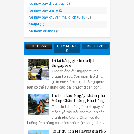
ve may bay di dai bac
(1)
ve may bay gia re
(1)
ve may bay khuyen mai di chau au
(1)
vietjet
(1)
vietnam arilines
(2)
POPULARS
COMMENT
ARCHIVE
S
Đi lại bằng gì khi du lịch
Singapore
Giao th ông ở Singapore khá
thuận tiện và đơn giản. Để đi lại
giữa các điểm du lịch Singapore ,
bạn có thể sử dụng các loại phương tiện côn...
Du lịch Lào 4 ngày khám phá
Viêng Chăn-Luông Pha Băng
Tour du lịch Lào giá rẻ 4 ngày sẽ
thật tuyệt vời nếu thăm quan các
thành phố Viêng Chăn, cố đô
Luông Pha băng và khám phá cuộc sống bình y...
Tour du lịch Malaysia giá rẻ 5