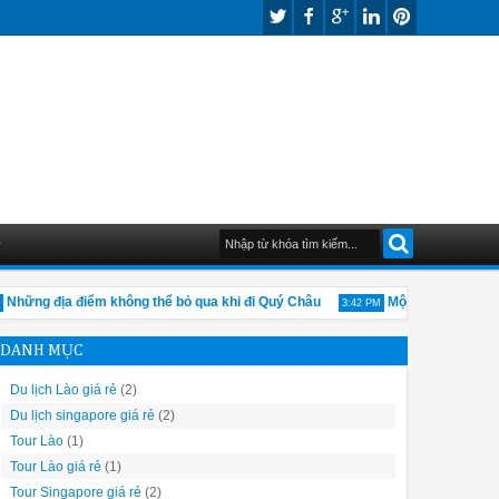
G
ng địa điểm không thể bỏ qua khi đi Quý Châu
Một vài nét về nền ki
3:42 PM
DANH MỤC
Du lịch Lào giá rẻ
(2)
Du lịch singapore giá rẻ
(2)
Tour Lào
(1)
Tour Lào giá rẻ
(1)
Tour Singapore giá rẻ
(2)