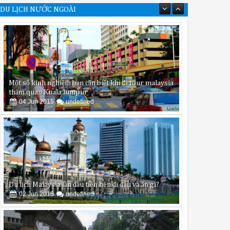
DU LỊCH NƯỚC NGOÀI
Một số kinh nghiệm bạn cần biết khi đi tour malaysia
thăm quan Kuala lumpur
04
Jun
2015
undefined
Du lịch Malaysia lần đầu tiên nên đi đâu và ăn gì?
02
Jun
2015
undefined