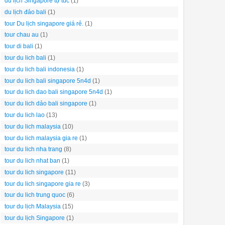
du lịch Singapore tự túc
(1)
du lịch đảo bali
(1)
tour Du lịch singapore giá rẻ.
(1)
tour chau au
(1)
tour di bali
(1)
tour du lich bali
(1)
tour du lich bali indonesia
(1)
tour du lich bali singapore 5n4d
(1)
tour du lich dao bali singapore 5n4d
(1)
tour du lich dảo bali singapore
(1)
tour du lich lao
(13)
tour du lich malaysia
(10)
tour du lich malaysia gia re
(1)
tour du lich nha trang
(8)
tour du lich nhat ban
(1)
tour du lich singapore
(11)
tour du lich singapore gia re
(3)
tour du lich trung quoc
(6)
tour du lịch Malaysia
(15)
tour du lịch Singapore
(1)