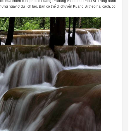
trúc chùa chiền của phố cổ Luang Prabang và leo núi Phou Si. Trong hành
những ngày ở du lịch lào. Bạn có thể di chuyển Kuang Si theo hai cách, có