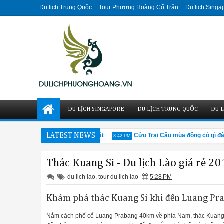
Du lịch Trung Quốc
Tour Phượng Hoàng Cổ Trấn
Du lịch Singa
DU LỊCH SINGAPORE
DU LỊCH TRUNG QUỐC
DU L
ổ Cáp Nhĩ Tân ấn tượng, nổi bật
LATEST NEWS
Cửu Trại Câu mùa đông có gì đáng 
3:42 PM
Thác Kuang Si - Du lịch Lào giá rẻ 2
du lich lao
,
tour du lich lao
5:28 PM
Khám phá thác Kuang Si khi đến Luang Pr
Nằm cách phố cổ Luang Prabang 40km về phía Nam, thác Kuang 