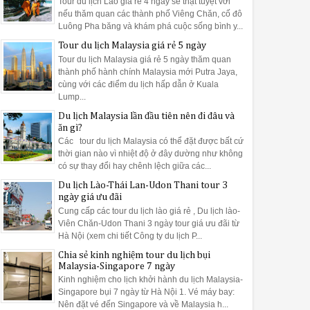
Tour du lịch Lào giá rẻ 4 ngày sẽ thật tuyệt vời
nếu thăm quan các thành phố Viêng Chăn, cố đô
Luông Pha băng và khám phá cuộc sống bình y...
Tour du lịch Malaysia giá rẻ 5 ngày
Tour du lịch Malaysia giá rẻ 5 ngày thăm quan
thành phố hành chính Malaysia mới Putra Jaya,
cùng với các điểm du lịch hấp dẫn ở Kuala
Lump...
Du lịch Malaysia lần đầu tiên nên đi đâu và
ăn gì?
22
Jul
Jul
2015
2015
Các tour du lịch Malaysia có thể đặt được bất cứ
thời gian nào vì nhiệt độ ở đây dường như không
nghiệm Du lịch Lào
Du lịch Lào-Thái Lan-Udon
có sự thay đổi hay chênh lệch giữa các...
đường bộ từ Hà nội
Thani tour 3 ngày giá ưu đãi
Du lịch Lào-Thái Lan-Udon Thani tour 3
ngày giá ưu đãi
Cung cấp các tour du lịch lào giá rẻ , Du lịch lào-
Viên Chăn-Udon Thani 3 ngày tour giá ưu đãi từ
Hà Nội (xem chi tiết Công ty du lịch P...
Chia sẻ kinh nghiệm tour du lịch bụi
Malaysia-Singapore 7 ngày
Kinh nghiệm cho lịch khởi hành du lịch Malaysia-
Singapore bụi 7 ngày từ Hà Nội 1. Vé máy bay:
Nên đặt vé đến Singapore và về Malaysia h...