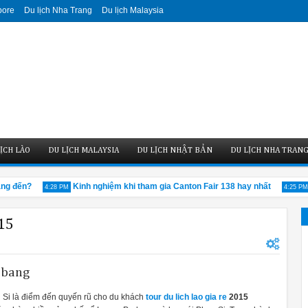
pore
Du lịch Nha Trang
Du lịch Malaysia
ỊCH LÀO
DU LỊCH MALAYSIA
DU LỊCH NHẬT BẢN
DU LỊCH NHA TRAN
đến?
Kinh nghiệm khi tham gia Canton Fair 138 hay nhất
Nhữ
4:28 PM
4:25 PM
015
abang
Si là điểm đến quyến rũ cho du khách
tour du lich lao gia re
2015