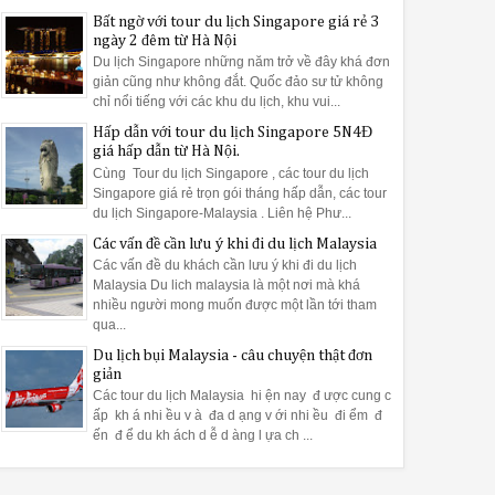
Bất ngờ với tour du lịch Singapore giá rẻ 3
ngày 2 đêm từ Hà Nội
Du lịch Singapore những năm trở về đây khá đơn
giản cũng như không đắt. Quốc đảo sư tử không
chỉ nổi tiếng với các khu du lịch, khu vui...
Hấp dẫn với tour du lịch Singapore 5N4Đ
giá hấp dẫn từ Hà Nội.
Cùng Tour du lịch Singapore , các tour du lịch
Singapore giá rẻ trọn gói tháng hấp dẫn, các tour
du lịch Singapore-Malaysia . Liên hệ Phư...
Các vấn đề cần lưu ý khi đi du lịch Malaysia
Các vấn đề du khách cần lưu ý khi đi du lịch
Malaysia Du lich malaysia là một nơi mà khá
nhiều người mong muốn được một lần tới tham
qua...
Du lịch bụi Malaysia - câu chuyện thật đơn
giản
Các tour du lịch Malaysia hi ện nay đ ược cung c
ấp kh á nhi ều v à đa d ạng v ới nhi ều đi ểm đ
ến đ ể du kh ách d ễ d àng l ựa ch ...