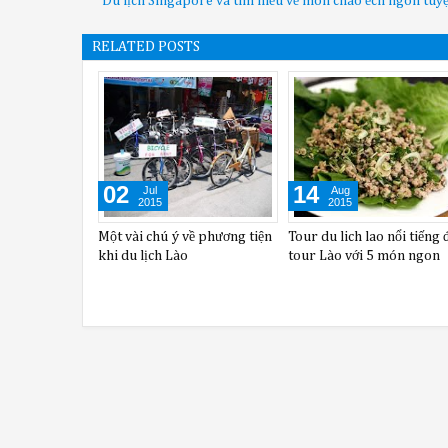
Du lịch Singapore và tìm hiểu về món cháo ếch ngon tuyệ
RELATED POSTS
28
06
Jul
Aug
2015
2015
Thưởng thức ẩm thực Lào với
Du lịch Lào 4 ngày khám 
5 món ăn nổi tiếng
Viêng Chăn-Luông Pha B