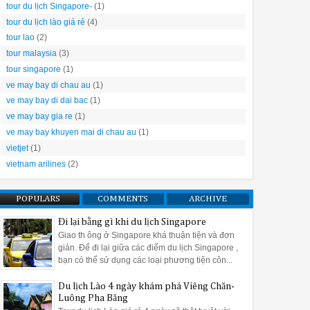
tour du lịch Singapore-
(1)
tour du lịch lào giá rẻ
(4)
tour lao
(2)
tour malaysia
(3)
tour singapore
(1)
ve may bay di chau au
(1)
ve may bay di dai bac
(1)
ve may bay gia re
(1)
ve may bay khuyen mai di chau au
(1)
vietjet
(1)
vietnam arilines
(2)
POPULARS
COMMENTS
ARCHIVE
Đi lại bằng gì khi du lịch Singapore
Giao th ông ở Singapore khá thuận tiện và đơn
giản. Để đi lại giữa các điểm du lịch Singapore ,
bạn có thể sử dụng các loại phương tiện côn...
Du lịch Lào 4 ngày khám phá Viêng Chăn-
Luông Pha Băng