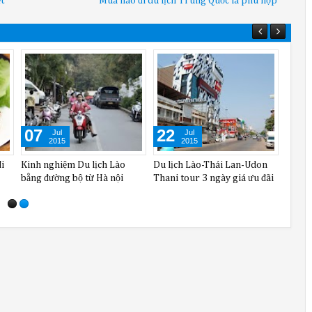
t
Mùa nào đi du lịch Trung Quốc là phù hợp
02
14
07
Jul
Aug
2015
2015
phá
Một vài chú ý về phương tiện
Tour du lich lao nổi tiếng đi
Kinh 
ăng
khi du lịch Lào
tour Lào với 5 món ngon
bằng 