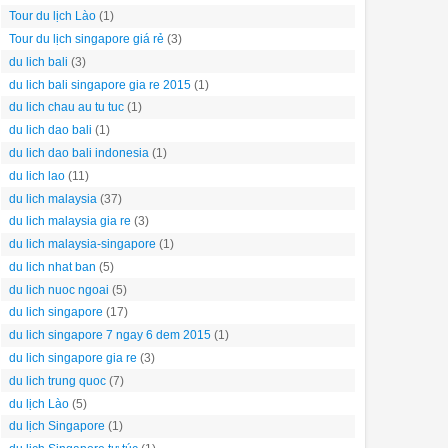
Tour du lịch Lào
(1)
Tour du lịch singapore giá rẻ
(3)
du lich bali
(3)
du lich bali singapore gia re 2015
(1)
du lich chau au tu tuc
(1)
du lich dao bali
(1)
du lich dao bali indonesia
(1)
du lich lao
(11)
du lich malaysia
(37)
du lich malaysia gia re
(3)
du lich malaysia-singapore
(1)
du lich nhat ban
(5)
du lich nuoc ngoai
(5)
du lich singapore
(17)
du lich singapore 7 ngay 6 dem 2015
(1)
du lich singapore gia re
(3)
du lich trung quoc
(7)
du lịch Lào
(5)
du lịch Singapore
(1)