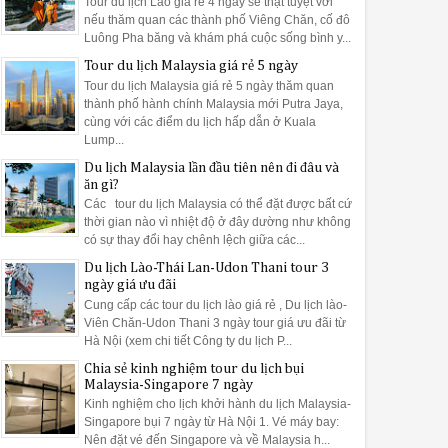
Tour du lịch Lào giá rẻ 4 ngày sẽ thật tuyệt vời
nếu thăm quan các thành phố Viêng Chăn, cố đô
Luông Pha băng và khám phá cuộc sống bình y...
Tour du lịch Malaysia giá rẻ 5 ngày
Tour du lịch Malaysia giá rẻ 5 ngày thăm quan
thành phố hành chính Malaysia mới Putra Jaya,
cùng với các điểm du lịch hấp dẫn ở Kuala
Lump...
Du lịch Malaysia lần đầu tiên nên đi đâu và
ăn gì?
Các tour du lịch Malaysia có thể đặt được bất cứ
thời gian nào vì nhiệt độ ở đây dường như không
có sự thay đổi hay chênh lệch giữa các...
Du lịch Lào-Thái Lan-Udon Thani tour 3
ngày giá ưu đãi
Cung cấp các tour du lịch lào giá rẻ , Du lịch lào-
Viên Chăn-Udon Thani 3 ngày tour giá ưu đãi từ
Hà Nội (xem chi tiết Công ty du lịch P...
Chia sẻ kinh nghiệm tour du lịch bụi
Malaysia-Singapore 7 ngày
Kinh nghiệm cho lịch khởi hành du lịch Malaysia-
Singapore bụi 7 ngày từ Hà Nội 1. Vé máy bay:
Nên đặt vé đến Singapore và về Malaysia h...