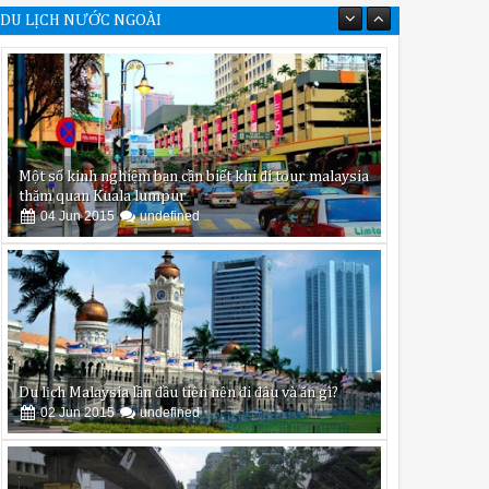
DU LỊCH NƯỚC NGOÀI
Một số kinh nghiệm bạn cần biết khi đi tour malaysia
thăm quan Kuala lumpur
04
Jun
2015
undefined
Du lịch Malaysia lần đầu tiên nên đi đâu và ăn gì?
02
Jun
2015
undefined