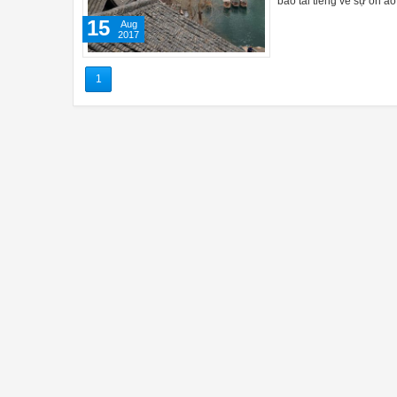
bao tai tiếng về sự ồn 
15
Aug
2017
1