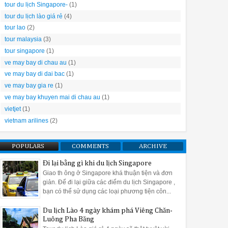
tour du lịch Singapore-
(1)
tour du lịch lào giá rẻ
(4)
tour lao
(2)
tour malaysia
(3)
tour singapore
(1)
ve may bay di chau au
(1)
ve may bay di dai bac
(1)
ve may bay gia re
(1)
ve may bay khuyen mai di chau au
(1)
vietjet
(1)
vietnam arilines
(2)
POPULARS
COMMENTS
ARCHIVE
Đi lại bằng gì khi du lịch Singapore
Giao th ông ở Singapore khá thuận tiện và đơn
giản. Để đi lại giữa các điểm du lịch Singapore ,
bạn có thể sử dụng các loại phương tiện côn...
Du lịch Lào 4 ngày khám phá Viêng Chăn-
Luông Pha Băng