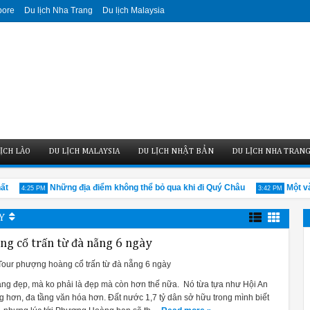
pore
Du lịch Nha Trang
Du lịch Malaysia
ỊCH LÀO
DU LỊCH MALAYSIA
DU LỊCH NHẬT BẢN
DU LỊCH NHA TRAN
Những địa điểm không thể bỏ qua khi đi Quý Châu
Một vài n
4:25 PM
3:42 PM
ÀY
g cổ trấn từ đà nẵng 6 ngày
Tour phượng hoàng cổ trấn từ đà nẵng 6 ngày
ng đẹp, mà ko phải là đẹp mà còn hơn thế nữa. Nó từa tựa như Hội An
g hơn, đa tầng văn hóa hơn. Đất nước 1,7 tỷ dân sở hữu trong mình biết