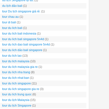
du lịch Singapore tự túc
(1)
du lịch đảo bali
(1)
tour Du lịch singapore giá rẻ.
(1)
tour chau au
(1)
tour di bali
(1)
tour du lich bali
(1)
tour du lich bali indonesia
(1)
tour du lich bali singapore 5n4d
(1)
tour du lich dao bali singapore 5n4d
(1)
tour du lich dảo bali singapore
(1)
tour du lich lao
(13)
tour du lich malaysia
(10)
tour du lich malaysia gia re
(1)
tour du lich nha trang
(8)
tour du lich nhat ban
(1)
tour du lich singapore
(11)
tour du lich singapore gia re
(3)
tour du lich trung quoc
(6)
tour du lịch Malaysia
(15)
tour du lịch Singapore
(1)