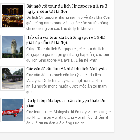
Bất ngờ với tour du lịch Singapore giá rẻ 3
ngày 2 đêm từ Hà Nội
Du lịch Singapore những năm trở về đây khá đơn
giản cũng như không đắt. Quốc đảo sư tử không
chỉ nổi tiếng với các khu du lịch, khu vui...
Hấp dẫn với tour du lịch Singapore 5N4Đ
giá hấp dẫn từ Hà Nội.
Cùng Tour du lịch Singapore , các tour du lịch
Singapore giá rẻ trọn gói tháng hấp dẫn, các tour
du lịch Singapore-Malaysia . Liên hệ Phư...
Các vấn đề cần lưu ý khi đi du lịch Malaysia
Các vấn đề du khách cần lưu ý khi đi du lịch
Malaysia Du lich malaysia là một nơi mà khá
nhiều người mong muốn được một lần tới tham
qua...
Du lịch bụi Malaysia - câu chuyện thật đơn
giản
Các tour du lịch Malaysia hi ện nay đ ược cung c
ấp kh á nhi ều v à đa d ạng v ới nhi ều đi ểm đ
ến đ ể du kh ách d ễ d àng l ựa ch ...