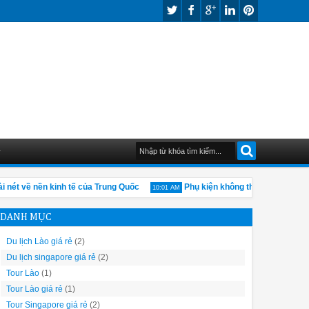
G
ét về nền kinh tế của Trung Quốc
Phụ kiện không thể thiếu khi du lị
10:01 AM
DANH MỤC
Du lịch Lào giá rẻ
(2)
Du lịch singapore giá rẻ
(2)
Tour Lào
(1)
Tour Lào giá rẻ
(1)
Tour Singapore giá rẻ
(2)