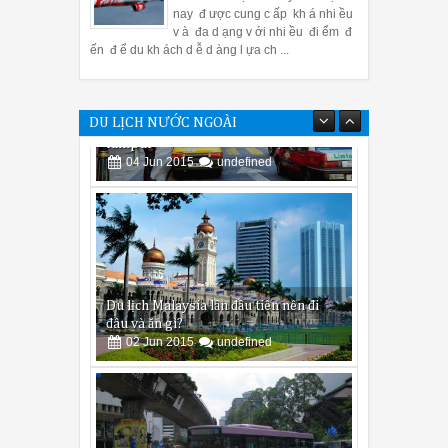
nay đ ược cung c ấp kh á nhi ều
v à đa d ạng v ới nhi ều đi ểm đ
ến đ ể du kh ách d ễ d àng l ựa ch ...
DU LỊCH NƯỚC NGOÀI
Du lịch Malaysia lần đầu tiên nên đi
đâu và ăn gì?
02
Jun
2015
undefined
Các vấn đề cần lưu ý khi đi du lịch