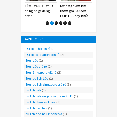
Cửu Trại Câu mùa
Kinh nghiệm khi
Những địa đi
đông có gì đáng
tham gia Canton
không thể bỏ
đến?
Fair 138 hay nhất
khi đi Quý Ch
DANH MỤC
Du lịch Lào giá rẻ
(2)
Du lịch singapore giá rẻ
(2)
Tour Lào
(1)
Tour Lào giá rẻ
(1)
Tour Singapore giá rẻ
(2)
Tour du lịch Lào
(1)
Tour du lịch singapore giá rẻ
(3)
du lich bali
(3)
du lich bali singapore gia re 2015
(1)
du lich chau au tu tuc
(1)
du lich dao bali
(1)
du lich dao bali indonesia
(1)