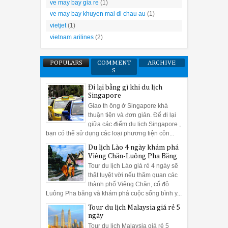
ve may bay gia re
(1)
ve may bay khuyen mai di chau au
(1)
vietjet
(1)
vietnam arilines
(2)
POPULARS
COMMENT
ARCHIVE
S
Đi lại bằng gì khi du lịch
Singapore
Giao th ông ở Singapore khá
thuận tiện và đơn giản. Để đi lại
giữa các điểm du lịch Singapore ,
bạn có thể sử dụng các loại phương tiện côn...
Du lịch Lào 4 ngày khám phá
Viêng Chăn-Luông Pha Băng
Tour du lịch Lào giá rẻ 4 ngày sẽ
thật tuyệt vời nếu thăm quan các
thành phố Viêng Chăn, cố đô
Luông Pha băng và khám phá cuộc sống bình y...
Tour du lịch Malaysia giá rẻ 5
ngày
Tour du lịch Malaysia giá rẻ 5