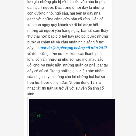
lưu giữ những giá trị về lịch sử - văn hóa từ phía
dân tộc ít người. Đặc trưng ở nơi đây là những
con đường nhỏ, ngõ sâu, hai bên là dãy nhà
gạch với những cánh cửa nâu cổ kính. Đến cổ
trấn ban ngày quý khách sẽ rũ bỏ được hết
những xô người yêu hằng ngày, bạn sẽ cảm thấy
thư thái hơn bao giờ hết hãy rảo bộ, bước những
bước đi chậm rãi và cảm nhận nhịp sống ở nơi
đây.
tour du lịch phượng hoàng cổ trấn 2017
về đêm cũng nờm nợp ko kém các thành phố
lớn. cổ trấn nhường như sở hữu một màu sắc
đối chọi và khác hẳn, những quán cà phê, bar tại
đây có đủ cả. Trong những giai điệu nhẹ nhõm
của nhạc truyền thống cho tới những bài hát sở
hữu hơi hướng hiện đại. Nhưng đúng 12h là
nhạc tắt, thị trấn laị trở về với sự yên ổn tĩnh cổ
kính.