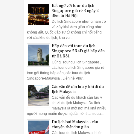
Bất ngờ với tour du lịch
Singapore giá rẻ 3 ngày 2
đêm từ Hà Nội
Du lịch Singapore những năm trở
về đây khá đơn giản cũng như
không đắt. Quốc đảo sư tử không chỉ nổi tiếng
với các khu du lịch, khu vui...
Hấp dẫn với tour du lịch
Singapore 5N4Đ giá hấp dẫn
từ Hà Nội.
Cùng Tour du lịch Singapore ,
các tour du lịch Singapore giá rẻ
trọn gói tháng hấp dẫn, các tour du lịch
Singapore-Malaysia . Liên hệ Phư...
Các vấn đề cần lưu ý khi đi du
lịch Malaysia
Các vấn đề du khách cần lưu ý
khi đi du lịch Malaysia Du lich
malaysia là một nơi mà khá nhiều
người mong muốn được một lần tới tham qua...
Du lịch bụi Malaysia - câu
chuyện thật đơn giản
Các tour du lịch Malaysia hi ện