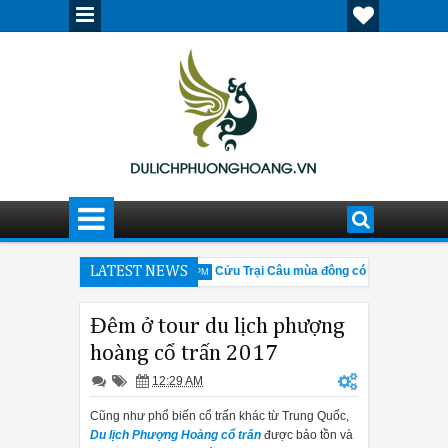
Nhĩ Tân ấn tượng, nổi bật
LATEST NEWS
Cửu Trại Câu mùa đông có gì đáng đến?
3:42 PM
 cần biết về hội chợ Canton Fair 205
Giải đáp thắc mắc về tour Tâ
12:30 PM
Đêm ở tour du lịch phượng
hoàng cổ trấn 2017
12:29 AM
Cũng như phổ biến cổ trấn khác từ Trung Quốc,
Du lịch Phượng Hoàng cổ trân
được bảo tồn và