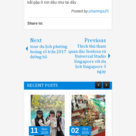
bắt gặp ở nơi đâu như tại đây .
Posted by
phamnga25
Share to:
Next
Previous
Thích thú tham
tour du lịch phượng
quan đảo Sentosa và
hoàng cổ trấn 2017
Universal Studio
đường bộ
Singapore với du
lịch Singapore 3
ngày
RECENT POSTS
11
02
13
Nov
Oct
May
2025
2025
2025