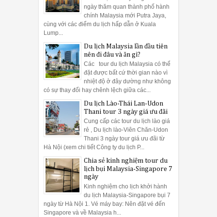
ngày thăm quan thành phố hành
chính Malaysia mới Putra Jaya,
cùng với các điểm du lịch hấp dẫn ở Kuala
Lump...
Du lịch Malaysia lần đầu tiên
nên đi đâu và ăn gì?
Các tour du lịch Malaysia có thể
đặt được bất cứ thời gian nào vì
nhiệt độ ở đây dường như không
có sự thay đổi hay chênh lệch giữa các...
Du lịch Lào-Thái Lan-Udon
Thani tour 3 ngày giá ưu đãi
Cung cấp các tour du lịch lào giá
rẻ , Du lịch lào-Viên Chăn-Udon
Thani 3 ngày tour giá ưu đãi từ
Hà Nội (xem chi tiết Công ty du lịch P...
Chia sẻ kinh nghiệm tour du
lịch bụi Malaysia-Singapore 7
ngày
Kinh nghiệm cho lịch khởi hành
du lịch Malaysia-Singapore bụi 7
ngày từ Hà Nội 1. Vé máy bay: Nên đặt vé đến
Singapore và về Malaysia h...