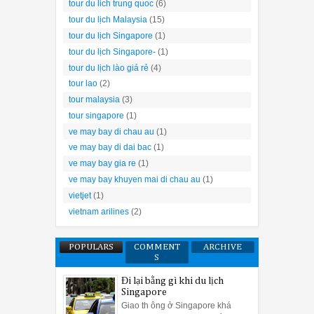
tour du lich trung quoc
(6)
tour du lịch Malaysia
(15)
tour du lịch Singapore
(1)
tour du lịch Singapore-
(1)
tour du lịch lào giá rẻ
(4)
tour lao
(2)
tour malaysia
(3)
tour singapore
(1)
ve may bay di chau au
(1)
ve may bay di dai bac
(1)
ve may bay gia re
(1)
ve may bay khuyen mai di chau au
(1)
vietjet
(1)
vietnam arilines
(2)
POPULARS
COMMENT
ARCHIVE
S
Đi lại bằng gì khi du lịch
Singapore
Giao th ông ở Singapore khá