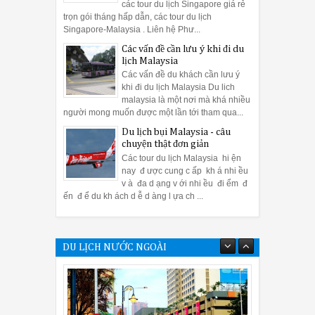
các tour du lịch Singapore giá rẻ
trọn gói tháng hấp dẫn, các tour du lịch
Singapore-Malaysia . Liên hệ Phư...
Các vấn đề cần lưu ý khi đi du
lịch Malaysia
Các vấn đề du khách cần lưu ý
khi đi du lịch Malaysia Du lich
malaysia là một nơi mà khá nhiều
người mong muốn được một lần tới tham qua...
Du lịch bụi Malaysia - câu
chuyện thật đơn giản
Các tour du lịch Malaysia hi ện
nay đ ược cung c ấp kh á nhi ều
v à đa d ạng v ới nhi ều đi ểm đ
ến đ ể du kh ách d ễ d àng l ựa ch ...
DU LỊCH NƯỚC NGOÀI