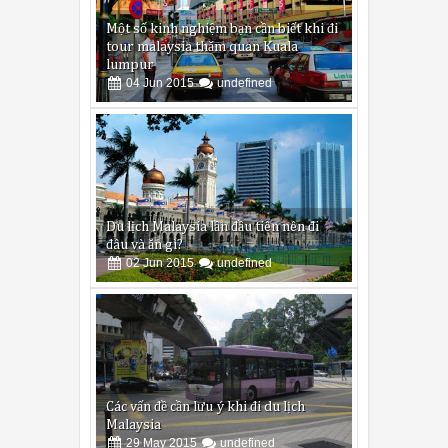
Một số kinh nghiệm bạn cần biết khi đi
tour malaysia thăm quan Kuala
lumpur
04
Jun
2015
undefined
Du lịch Malaysia lần đầu tiên nên đi
đâu và ăn gì?
02
Jun
2015
undefined
Các vấn đề cần lưu ý khi đi du lịch
Malaysia
29
May
2015
undefined