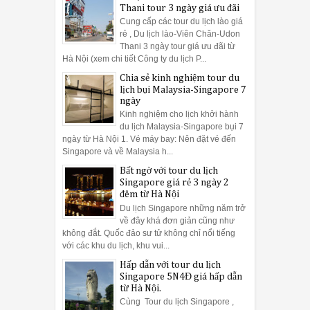
Thani tour 3 ngày giá ưu đãi
Cung cấp các tour du lịch lào giá
rẻ , Du lịch lào-Viên Chăn-Udon
Thani 3 ngày tour giá ưu đãi từ
Hà Nội (xem chi tiết Công ty du lịch P...
Chia sẻ kinh nghiệm tour du
lịch bụi Malaysia-Singapore 7
ngày
Kinh nghiệm cho lịch khởi hành
du lịch Malaysia-Singapore bụi 7
ngày từ Hà Nội 1. Vé máy bay: Nên đặt vé đến
Singapore và về Malaysia h...
Bất ngờ với tour du lịch
Singapore giá rẻ 3 ngày 2
đêm từ Hà Nội
Du lịch Singapore những năm trở
về đây khá đơn giản cũng như
không đắt. Quốc đảo sư tử không chỉ nổi tiếng
với các khu du lịch, khu vui...
Hấp dẫn với tour du lịch
Singapore 5N4Đ giá hấp dẫn
từ Hà Nội.
Cùng Tour du lịch Singapore ,