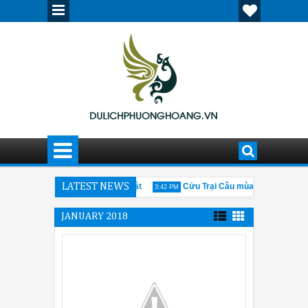
ố cổ Cáp Nhĩ Tân ấn tượng, nổi bật
LATEST NEWS
Cửu Trại Câu mùa đông có gì đán
3:42 PM
 thông tin cần biết về hội chợ Canton Fair 205
Giải đáp thắc mắc về
12:30 PM
JANUARY 2018