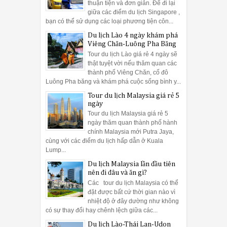
thuận tiện và đơn giản. Để đi lại
giữa các điểm du lịch Singapore ,
bạn có thể sử dụng các loại phương tiện côn...
Du lịch Lào 4 ngày khám phá
Viêng Chăn-Luông Pha Băng
Tour du lịch Lào giá rẻ 4 ngày sẽ
thật tuyệt vời nếu thăm quan các
thành phố Viêng Chăn, cố đô
Luông Pha băng và khám phá cuộc sống bình y...
Tour du lịch Malaysia giá rẻ 5
ngày
Tour du lịch Malaysia giá rẻ 5
ngày thăm quan thành phố hành
chính Malaysia mới Putra Jaya,
cùng với các điểm du lịch hấp dẫn ở Kuala
Lump...
Du lịch Malaysia lần đầu tiên
nên đi đâu và ăn gì?
Các tour du lịch Malaysia có thể
đặt được bất cứ thời gian nào vì
nhiệt độ ở đây dường như không
có sự thay đổi hay chênh lệch giữa các...
Du lịch Lào-Thái Lan-Udon