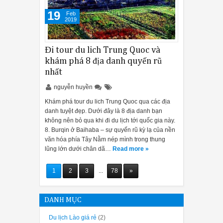
19
Feb
2019
Đi tour du lich Trung Quoc và
khám phá 8 địa danh quyến rũ
nhất
nguyễn huyền
Khám phá tour du lich Trung Quoc qua các địa
danh tuyệt đẹp. Dưới đây là 8 địa danh bạn
không nên bỏ qua khi đi du lịch tới quốc gia này.
8. Burqin ở Baihaba – sự quyến rũ kỳ lạ của nền
văn hóa phía Tây Nằm nép mình trong thung
lũng lớn dưới chân dã…
Read more »
1
2
3
...
78
»
DANH MỤC
Du lịch Lào giá rẻ
(2)