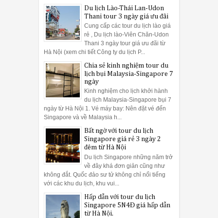
Du lịch Lào-Thái Lan-Udon
Thani tour 3 ngày giá ưu đãi
Cung cấp các tour du lịch lào giá
rẻ , Du lịch lào-Viên Chăn-Udon
Thani 3 ngày tour giá ưu đãi từ
Hà Nội (xem chi tiết Công ty du lịch P...
Chia sẻ kinh nghiệm tour du
lịch bụi Malaysia-Singapore 7
ngày
Kinh nghiệm cho lịch khởi hành
du lịch Malaysia-Singapore bụi 7
ngày từ Hà Nội 1. Vé máy bay: Nên đặt vé đến
Singapore và về Malaysia h...
Bất ngờ với tour du lịch
Singapore giá rẻ 3 ngày 2
đêm từ Hà Nội
Du lịch Singapore những năm trở
về đây khá đơn giản cũng như
không đắt. Quốc đảo sư tử không chỉ nổi tiếng
với các khu du lịch, khu vui...
Hấp dẫn với tour du lịch
Singapore 5N4Đ giá hấp dẫn
từ Hà Nội.