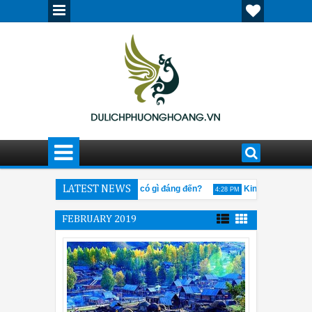
Cửu Trại Câu mùa đông có gì đáng đến?
LATEST NEWS
Kinh nghiệm khi th
3:42 PM
4:28 PM
on Fair 205
Giải đáp thắc mắc về tour Tân Cương
12:30 PM
FEBRUARY 2019