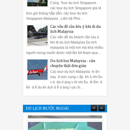
Cùng Tour du lịch Singapore ,
các tour du lịch Singapore giá rẻ
trọn gói tháng hấp dẫn, các tour du lịch
Singapore-Malaysia . Liên hệ Phư...
Các vấn đề cần lưu ý khi đi du
lịch Malaysia
Các vấn đề du khách cần lưu ý
khi đi du lịch Malaysia Du lich
malaysia là một nơi mà khá nhiều
người mong muốn được một lần tới tham qua...
Du lịch bụi Malaysia - câu
chuyện thật đơn giản
Các tour du lịch Malaysia hi ện
nay đ ược cung c ấp kh á nhi ều
v à đa d ạng v ới nhi ều đi ểm đ
ến đ ể du kh ách d ễ d àng l ựa ch ...
DU LỊCH NƯỚC NGOÀI