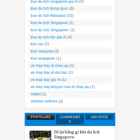
tour du lich singapore gia re
(3)
tour du lich trung quoc
(6)
tour du lịch Malaysia
(15)
tour du lịch Singapore
(1)
tour du lịch Singapore-
(1)
tour du lịch lào giá rẻ
(4)
tour lao
(2)
tour malaysia
(3)
tour singapore
(1)
ve may bay di chau au
(1)
ve may bay di dai bac
(1)
ve may bay gia re
(1)
ve may bay khuyen mai di chau au
(1)
vietjet
(1)
vietnam arilines
(2)
POPULARS
COMMENT
ARCHIVE
S
Đi lại bằng gì khi du lịch
Singapore