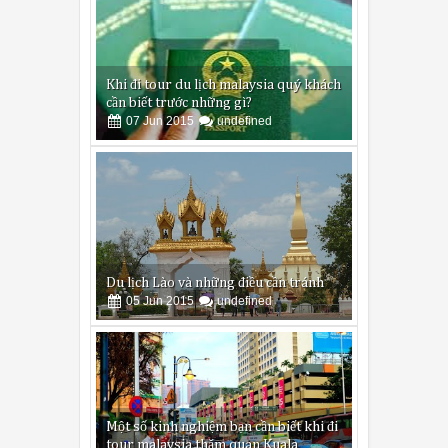
Khi đi tour du lịch malaysia quý khách
cần biết trước những gì?
07
Jun
2015
undefined
Du lịch Lào và những điều cần tránh
05
Jun
2015
undefined
Một số kinh nghiệm bạn cần biết khi đi
tour malaysia thăm quan Kuala
lumpur