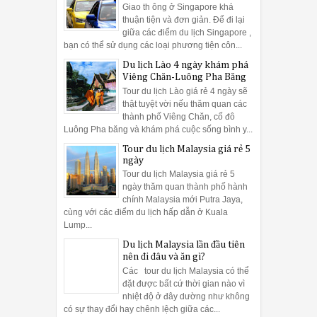
Giao th ông ở Singapore khá
thuận tiện và đơn giản. Để đi lại
giữa các điểm du lịch Singapore ,
bạn có thể sử dụng các loại phương tiện côn...
Du lịch Lào 4 ngày khám phá
Viêng Chăn-Luông Pha Băng
Tour du lịch Lào giá rẻ 4 ngày sẽ
thật tuyệt vời nếu thăm quan các
thành phố Viêng Chăn, cố đô
Luông Pha băng và khám phá cuộc sống bình y...
Tour du lịch Malaysia giá rẻ 5
ngày
Tour du lịch Malaysia giá rẻ 5
ngày thăm quan thành phố hành
chính Malaysia mới Putra Jaya,
cùng với các điểm du lịch hấp dẫn ở Kuala
Lump...
Du lịch Malaysia lần đầu tiên
nên đi đâu và ăn gì?
Các tour du lịch Malaysia có thể
đặt được bất cứ thời gian nào vì
nhiệt độ ở đây dường như không
có sự thay đổi hay chênh lệch giữa các...