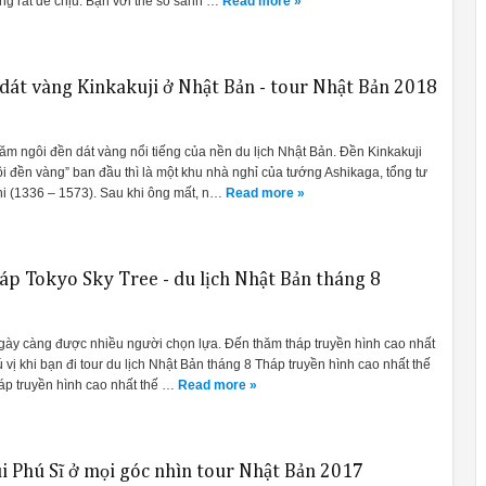
ng rất dễ chịu. Bạn với thể so sánh …
Read more »
 dát vàng Kinkakuji ở Nhật Bản - tour Nhật Bản 2018
ăm ngôi đền dát vàng nổi tiếng của nền du lịch Nhật Bản. Đền Kinkakuji
i đền vàng” ban đầu thì là một khu nhà nghỉ của tướng Ashikaga, tổng tư
i (1336 – 1573). Sau khi ông mất, n…
Read more »
p Tokyo Sky Tree - du lịch Nhật Bản tháng 8
gày càng được nhiều người chọn lựa. Đến thăm tháp truyền hình cao nhất
hú vị khi bạn đi tour du lịch Nhật Bản tháng 8 Tháp truyền hình cao nhất thế
háp truyền hình cao nhất thế …
Read more »
 Phú Sĩ ở mọi góc nhìn tour Nhật Bản 2017