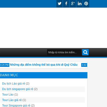
G
Những địa điểm không thể bỏ qua khi đi Quý Châu
Một vài nét về
5 PM
3:42 PM
DANH MỤC
Du lịch Lào giá rẻ
(2)
Du lịch singapore giá rẻ
(2)
Tour Lào
(1)
Tour Lào giá rẻ
(1)
Tour Singapore giá rẻ
(2)