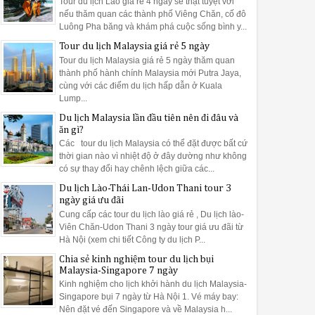
Tour du lịch Lào giá rẻ 4 ngày sẽ thật tuyệt vời
nếu thăm quan các thành phố Viêng Chăn, cố đô
Luông Pha băng và khám phá cuộc sống bình y...
Tour du lịch Malaysia giá rẻ 5 ngày
Tour du lịch Malaysia giá rẻ 5 ngày thăm quan
thành phố hành chính Malaysia mới Putra Jaya,
cùng với các điểm du lịch hấp dẫn ở Kuala
Lump...
Du lịch Malaysia lần đầu tiên nên đi đâu và
ăn gì?
Các tour du lịch Malaysia có thể đặt được bất cứ
thời gian nào vì nhiệt độ ở đây dường như không
có sự thay đổi hay chênh lệch giữa các...
Du lịch Lào-Thái Lan-Udon Thani tour 3
ngày giá ưu đãi
Cung cấp các tour du lịch lào giá rẻ , Du lịch lào-
Viên Chăn-Udon Thani 3 ngày tour giá ưu đãi từ
Hà Nội (xem chi tiết Công ty du lịch P...
Chia sẻ kinh nghiệm tour du lịch bụi
Malaysia-Singapore 7 ngày
Kinh nghiệm cho lịch khởi hành du lịch Malaysia-
Singapore bụi 7 ngày từ Hà Nội 1. Vé máy bay:
Nên đặt vé đến Singapore và về Malaysia h...