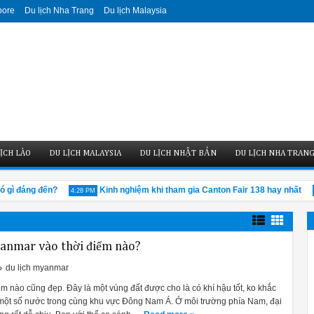
pore
Du lịch Nha Trang
Du lịch Malaysia
ỊCH LÀO
DU LỊCH MALAYSIA
DU LỊCH NHẬT BẢN
DU LỊCH NHA TRAN
ì đáng đến?
Kinh nghiệm khi tham gia Canton Fair 138 hay nhất
4:28 PM
4:2
yanmar vào thời điểm nào?
du lịch myanmar
m nào cũng đẹp. Đây là một vùng đất được cho là có khí hậu tốt, ko khắc
 một số nước trong cùng khu vực Đông Nam Á. Ở môi trường phía Nam, đại