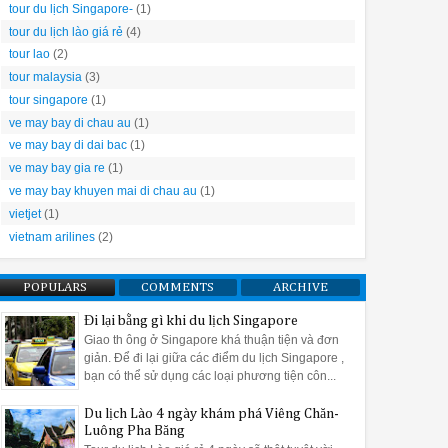
tour du lịch Singapore-
(1)
tour du lịch lào giá rẻ
(4)
tour lao
(2)
tour malaysia
(3)
tour singapore
(1)
ve may bay di chau au
(1)
ve may bay di dai bac
(1)
ve may bay gia re
(1)
ve may bay khuyen mai di chau au
(1)
vietjet
(1)
vietnam arilines
(2)
POPULARS
COMMENTS
ARCHIVE
Đi lại bằng gì khi du lịch Singapore
Giao th ông ở Singapore khá thuận tiện và đơn
giản. Để đi lại giữa các điểm du lịch Singapore ,
bạn có thể sử dụng các loại phương tiện côn...
Du lịch Lào 4 ngày khám phá Viêng Chăn-
Luông Pha Băng