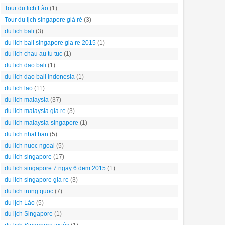
Tour du lịch Lào
(1)
Tour du lịch singapore giá rẻ
(3)
du lich bali
(3)
du lich bali singapore gia re 2015
(1)
du lich chau au tu tuc
(1)
du lich dao bali
(1)
du lich dao bali indonesia
(1)
du lich lao
(11)
du lich malaysia
(37)
du lich malaysia gia re
(3)
du lich malaysia-singapore
(1)
du lich nhat ban
(5)
du lich nuoc ngoai
(5)
du lich singapore
(17)
du lich singapore 7 ngay 6 dem 2015
(1)
du lich singapore gia re
(3)
du lich trung quoc
(7)
du lịch Lào
(5)
du lịch Singapore
(1)