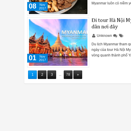
Myanmar luôn có niềm yê
08
Nov
2017
Đi tour Hà Nội 
dân nơi đây
Unknown
Du lịch Myanmar tham qu
ngày của tour Hà Nội My
vòng quanh thành phố Y
01
Nov
2017
1
2
3
...
78
»