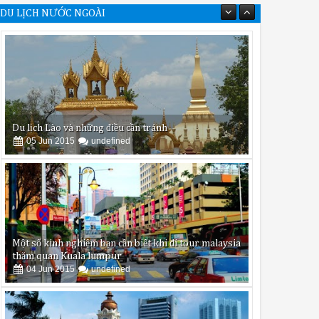
Du lịch Lào và những điều cần tránh
DU LỊCH NƯỚC NGOÀI
05
Jun
2015
undefined
Một số kinh nghiệm bạn cần biết khi đi tour malaysia
thăm quan Kuala lumpur
04
Jun
2015
undefined
Du lịch Malaysia lần đầu tiên nên đi đâu và ăn gì?
02
Jun
2015
undefined