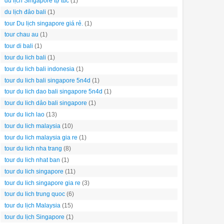
du lịch Singapore tự túc
(1)
du lịch đảo bali
(1)
tour Du lịch singapore giá rẻ.
(1)
tour chau au
(1)
tour di bali
(1)
tour du lich bali
(1)
tour du lich bali indonesia
(1)
tour du lich bali singapore 5n4d
(1)
tour du lich dao bali singapore 5n4d
(1)
tour du lich dảo bali singapore
(1)
tour du lich lao
(13)
tour du lich malaysia
(10)
tour du lich malaysia gia re
(1)
tour du lich nha trang
(8)
tour du lich nhat ban
(1)
tour du lich singapore
(11)
tour du lich singapore gia re
(3)
tour du lich trung quoc
(6)
tour du lịch Malaysia
(15)
tour du lịch Singapore
(1)