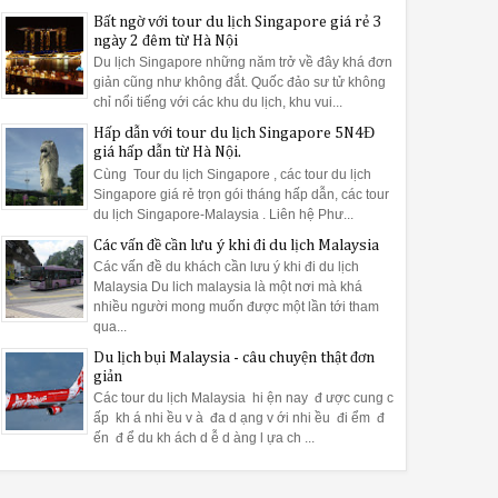
Bất ngờ với tour du lịch Singapore giá rẻ 3
ngày 2 đêm từ Hà Nội
Du lịch Singapore những năm trở về đây khá đơn
giản cũng như không đắt. Quốc đảo sư tử không
chỉ nổi tiếng với các khu du lịch, khu vui...
Hấp dẫn với tour du lịch Singapore 5N4Đ
giá hấp dẫn từ Hà Nội.
Cùng Tour du lịch Singapore , các tour du lịch
Singapore giá rẻ trọn gói tháng hấp dẫn, các tour
du lịch Singapore-Malaysia . Liên hệ Phư...
Các vấn đề cần lưu ý khi đi du lịch Malaysia
Các vấn đề du khách cần lưu ý khi đi du lịch
Malaysia Du lich malaysia là một nơi mà khá
nhiều người mong muốn được một lần tới tham
qua...
Du lịch bụi Malaysia - câu chuyện thật đơn
giản
Các tour du lịch Malaysia hi ện nay đ ược cung c
ấp kh á nhi ều v à đa d ạng v ới nhi ều đi ểm đ
ến đ ể du kh ách d ễ d àng l ựa ch ...