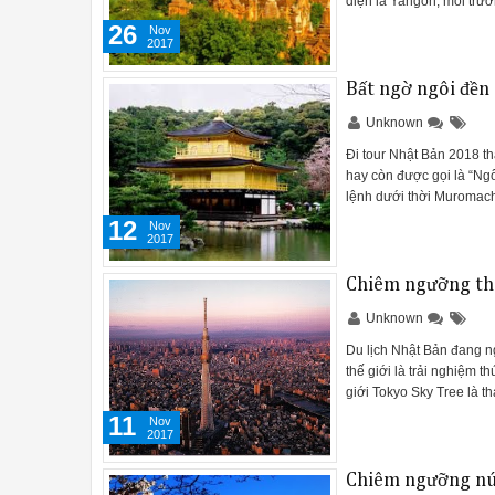
diện là Yangon, môi trườ
26
Nov
2017
Bất ngờ ngôi đền
Unknown
Đi tour Nhật Bản 2018 th
hay còn được gọi là “Ngô
lệnh dưới thời Muromach
12
Nov
2017
Chiêm ngưỡng thá
Unknown
Du lịch Nhật Bản đang n
thế giới là trải nghiệm t
giới Tokyo Sky Tree là t
11
Nov
2017
Chiêm ngưỡng núi