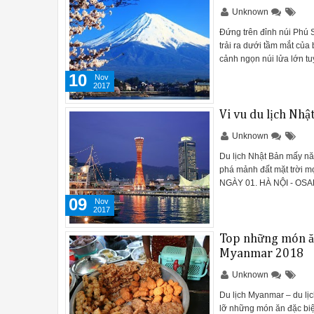
Unknown
Đứng trên đỉnh núi Phú S
trải ra dưới tầm mắt của
cảnh ngọn núi lửa lớn tu
10
Nov
2017
Vi vu du lịch Nh
Unknown
Du lịch Nhật Bản mấy nă
phá mảnh đất mặt trời mọ
NGÀY 01. HÀ NỘI - OS
09
Nov
2017
Top những món ăn 
Myanmar 2018
Unknown
Du lịch Myanmar – du lị
lỡ những món ăn đặc biệ