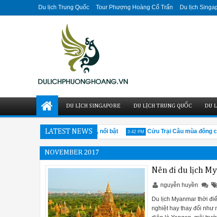
Du lịch Trung Quốc
Tour Phượng Hoàng Cổ Trấn
Du lịch Singa
DU LỊCH SINGAPORE
DU LỊCH TRUNG QUỐC
DU L
u phố cổ Cáp Nhĩ Tân ấn tượng, nổi bật
LATEST NEWS
Cửu Trại Câu mùa đông có g
3:42 PM
NOVEMBER 2017
Nên đi du lịch M
nguyễn huyền
Du lịch Myanmar thời điể
nghiệt hay thay đổi như