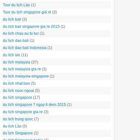
Tour du lịch Lào
(1)
Tour du lịch singapore giá rẻ
(3)
du lich bali
(3)
du lich bali singapore gia re 2015
(1)
du lich chau au tu tuc
(1)
du lich dao bali
(1)
du lich dao bali indonesia
(1)
du lich lao
(11)
du lich malaysia
(37)
du lich malaysia gia re
(3)
du lich malaysia-singapore
(1)
du lich nhat ban
(5)
du lich nuoc ngoai
(5)
du lich singapore
(17)
du lich singapore 7 ngay 6 dem 2015
(1)
du lich singapore gia re
(3)
du lich trung quoc
(7)
du lịch Lào
(5)
du lịch Singapore
(1)