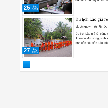
đồ nấu chin hay đồ lưu n
25
Sep
2015
Du lịch Lào giá rẻ
Unknown
Du 
Du lịch Lào giá rẻ, cùng
thêm về đời sống, sinh s
bạn cần tiêu tiền Lào, b
27
Aug
2015
1