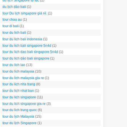
du lịch Singapore tự túc
(1)
du lịch đảo bali
(1)
tour Du lịch singapore giá rẻ.
(1)
tour chau au
(1)
tour di bali
(1)
tour du lich bali
(1)
tour du lich bali indonesia
(1)
tour du lich bali singapore 5n4d
(1)
tour du lich dao bali singapore 5n4d
(1)
tour du lich dảo bali singapore
(1)
tour du lich lao
(13)
tour du lich malaysia
(10)
tour du lich malaysia gia re
(1)
tour du lich nha trang
(8)
tour du lich nhat ban
(1)
tour du lich singapore
(11)
tour du lich singapore gia re
(3)
tour du lich trung quoc
(6)
tour du lịch Malaysia
(15)
tour du lịch Singapore
(1)