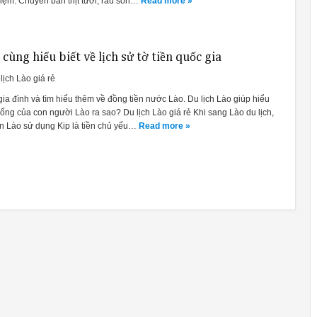
iệm. Chuyên bán thịt tươi, rau sốn…
Read more »
 cùng hiểu biết về lịch sử tờ tiền quốc gia
lịch Lào giá rẻ
 gia đình và tìm hiểu thêm về đồng tiền nước Lào. Du lịch Lào giúp hiểu
ống của con người Lào ra sao? Du lịch Lào giá rẻ Khi sang Lào du lịch,
ên Lào sử dụng Kip là tiền chủ yếu…
Read more »