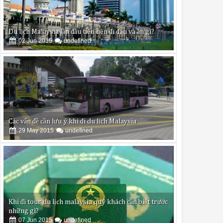
Du lịch Malaysia lần đầu tiên nên đi đâu và ăn gì?
02
Jun
2015
undefined
Các vấn đề cần lưu ý khi đi du lịch Malaysia
29
May
2015
undefined
Khi đi tour du lịch malaysia quý khách cần biết trước
những gì?
07
Jun
2015
undefined