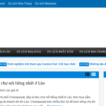
pore
Du lịch Nha Trang
Du lịch Malaysia
ỊCH LÀO
DU LỊCH MALAYSIA
DU LỊCH NHẬT BẢN
DU LỊCH NHA TRAN
Kinh nghiệm khi tham gia Canton Fair 138 hay nhất
Những địa điể
 PM
4:25 PM
ẻ chợ nổi tiếng nhất ở Lào
lịch Lào giá rẻ
hành phố Champasak, đây là khu chợ nổi tiếng nhất ở Lào. Nơi mua sắm
g du khách khi tới Lào. Champasak bán nhiều thứ: từ đồ tươi sống cho tới