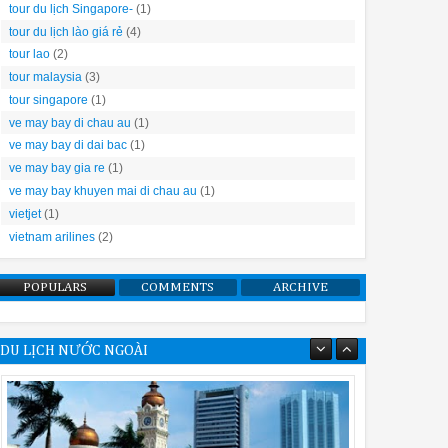
tour du lịch Singapore-
(1)
tour du lịch lào giá rẻ
(4)
tour lao
(2)
tour malaysia
(3)
tour singapore
(1)
ve may bay di chau au
(1)
ve may bay di dai bac
(1)
ve may bay gia re
(1)
ve may bay khuyen mai di chau au
(1)
vietjet
(1)
vietnam arilines
(2)
POPULARS
COMMENTS
ARCHIVE
DU LỊCH NƯỚC NGOÀI