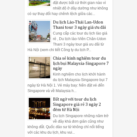
đặt được bất cứ thời gian nào vì
nhiệt độ ở đây dường như không
có sự thay đổi hay chênh lệch giữa các...
Du lịch Lào-Thái Lan-Udon
Thani tour 3 ngày giá ưu đãi
Cung cấp các tour du lịch lào giá
rẻ , Du lịch lào-Viên Chăn-Udon
Thani 3 ngày tour giá ưu đãi từ
Hà Nội (xem chi tiết Công ty du lịch P...
Chia sẻ kinh nghiệm tour du
lịch bụi Malaysia-Singapore 7
ngày
Kinh nghiệm cho lịch khởi hành
du lịch Malaysia-Singapore bụi 7
ngày từ Hà Nội 1. Vé máy bay: Nên đặt vé đến
Singapore và về Malaysia h...
Bất ngờ với tour du lịch
Singapore giá rẻ 3 ngày 2
đêm từ Hà Nội
Du lịch Singapore những năm trở
về đây khá đơn giản cũng như
không đắt. Quốc đảo sư tử không chỉ nổi tiếng
với các khu du lịch, khu vui...