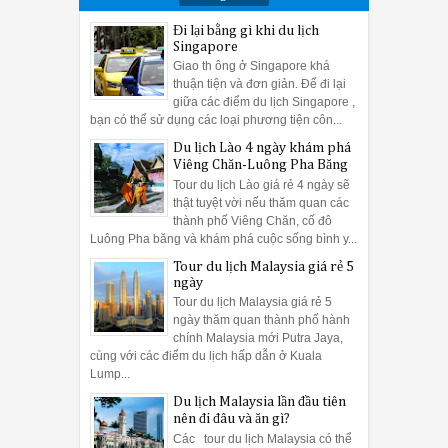
Đi lại bằng gì khi du lịch
Singapore
Giao th ông ở Singapore khá
thuận tiện và đơn giản. Để đi lại
giữa các điểm du lịch Singapore ,
bạn có thể sử dụng các loại phương tiện côn...
Du lịch Lào 4 ngày khám phá
Viêng Chăn-Luông Pha Băng
Tour du lịch Lào giá rẻ 4 ngày sẽ
thật tuyệt vời nếu thăm quan các
thành phố Viêng Chăn, cố đô
Luông Pha băng và khám phá cuộc sống bình y...
Tour du lịch Malaysia giá rẻ 5
ngày
Tour du lịch Malaysia giá rẻ 5
ngày thăm quan thành phố hành
chính Malaysia mới Putra Jaya,
cùng với các điểm du lịch hấp dẫn ở Kuala
Lump...
Du lịch Malaysia lần đầu tiên
nên đi đâu và ăn gì?
Các tour du lịch Malaysia có thể