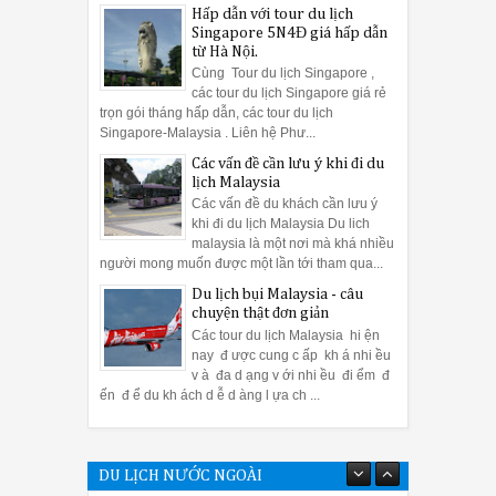
Hấp dẫn với tour du lịch
Singapore 5N4Đ giá hấp dẫn
từ Hà Nội.
Cùng Tour du lịch Singapore ,
các tour du lịch Singapore giá rẻ
trọn gói tháng hấp dẫn, các tour du lịch
Singapore-Malaysia . Liên hệ Phư...
Các vấn đề cần lưu ý khi đi du
lịch Malaysia
Các vấn đề du khách cần lưu ý
khi đi du lịch Malaysia Du lich
malaysia là một nơi mà khá nhiều
người mong muốn được một lần tới tham qua...
Du lịch bụi Malaysia - câu
chuyện thật đơn giản
Các tour du lịch Malaysia hi ện
nay đ ược cung c ấp kh á nhi ều
v à đa d ạng v ới nhi ều đi ểm đ
ến đ ể du kh ách d ễ d àng l ựa ch ...
DU LỊCH NƯỚC NGOÀI