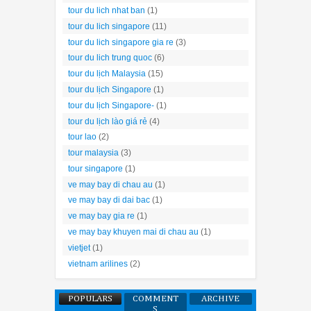
tour du lich nhat ban
(1)
tour du lich singapore
(11)
tour du lich singapore gia re
(3)
tour du lich trung quoc
(6)
tour du lịch Malaysia
(15)
tour du lịch Singapore
(1)
tour du lịch Singapore-
(1)
tour du lịch lào giá rẻ
(4)
tour lao
(2)
tour malaysia
(3)
tour singapore
(1)
ve may bay di chau au
(1)
ve may bay di dai bac
(1)
ve may bay gia re
(1)
ve may bay khuyen mai di chau au
(1)
vietjet
(1)
vietnam arilines
(2)
POPULARS
COMMENT
ARCHIVE
S