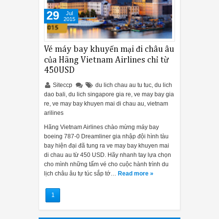
29
Jul
2015
Vé máy bay khuyến mại đi châu âu
của Hãng Vietnam Airlines chỉ từ
450USD
Siteccp
du lich chau au tu tuc
,
du lich
dao bali
,
du lich singapore gia re
,
ve may bay gia
re
,
ve may bay khuyen mai di chau au
,
vietnam
arilines
Hãng Vietnam Airlines chào mừng máy bay
boeing 787-0 Dreamliner gia nhập đội hình tàu
bay hiện đại đã tung ra ve may bay khuyen mai
di chau au từ 450 USD. Hãy nhanh tay lựa chọn
cho mình những tấm vé cho cuộc hành trình du
lịch châu âu tự túc sắp tớ…
Read more »
1