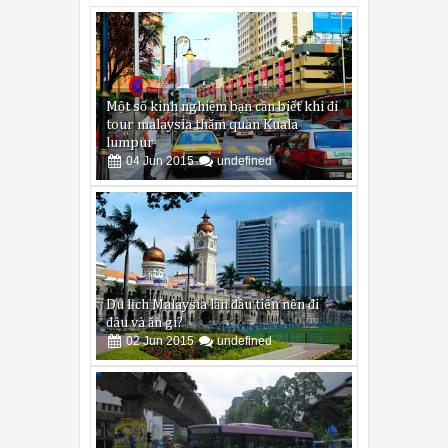
Một số kinh nghiệm bạn cần biết khi đi
tour malaysia thăm quan Kuala
lumpur
04
Jun
2015
undefined
Du lịch Malaysia lần đầu tiên nên đi
đâu và ăn gì?
02
Jun
2015
undefined