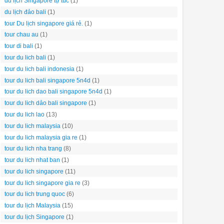
du lịch Singapore tự túc
(1)
du lịch đảo bali
(1)
tour Du lịch singapore giá rẻ.
(1)
tour chau au
(1)
tour di bali
(1)
tour du lich bali
(1)
tour du lich bali indonesia
(1)
tour du lich bali singapore 5n4d
(1)
tour du lich dao bali singapore 5n4d
(1)
tour du lich dảo bali singapore
(1)
tour du lich lao
(13)
tour du lich malaysia
(10)
tour du lich malaysia gia re
(1)
tour du lich nha trang
(8)
tour du lich nhat ban
(1)
tour du lich singapore
(11)
tour du lich singapore gia re
(3)
tour du lich trung quoc
(6)
tour du lịch Malaysia
(15)
tour du lịch Singapore
(1)