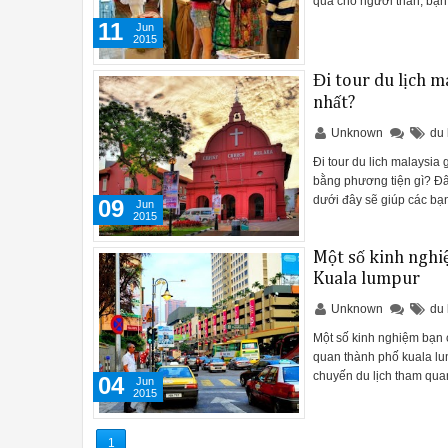
quà cho người thân, bạn
11
Jun
2015
Đi tour du lịch m
nhất?
Unknown
du 
Đi tour du lich malaysia
bằng phương tiện gì? Đây
dưới đây sẽ giúp các bạn
09
Jun
2015
Một số kinh nghi
Kuala lumpur
Unknown
du 
Một số kinh nghiệm bạn 
quan thành phố kuala lu
chuyến du lịch tham quan
04
Jun
2015
1