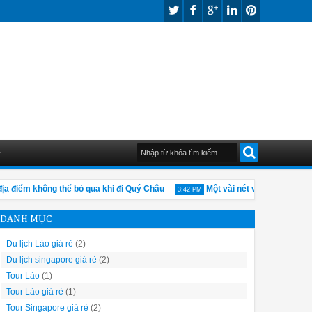
G
điểm không thể bỏ qua khi đi Quý Châu
Một vài nét về nền kinh tế củ
3:42 PM
DANH MỤC
Du lịch Lào giá rẻ
(2)
Du lịch singapore giá rẻ
(2)
Tour Lào
(1)
Tour Lào giá rẻ
(1)
Tour Singapore giá rẻ
(2)