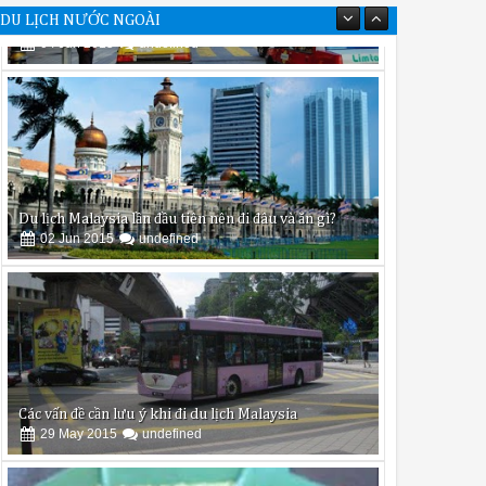
DU LỊCH NƯỚC NGOÀI
Du lịch Malaysia lần đầu tiên nên đi đâu và ăn gì?
02
Jun
2015
undefined
Các vấn đề cần lưu ý khi đi du lịch Malaysia
29
May
2015
undefined