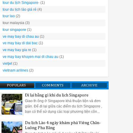
tour du lịch Singapore-
(1)
tour du lịch lào giá rẻ
(4)
tour lao
(2)
tour malaysia
(3)
tour singapore
(1)
ve may bay di chau au
(1)
ve may bay di dai bac
(1)
ve may bay gia re
(1)
ve may bay khuyen mai di chau au
(1)
vietjet
(1)
vietnam arilines
(2)
POPULARS
COMMENTS
ARCHIVE
Đi lại bằng gì khi du lịch Singapore
Giao th ông ở Singapore khá thuận tiện và đơn
giản. Để đi lại giữa các điểm du lịch Singapore ,
bạn có thể sử dụng các loại phương tiện côn...
Du lịch Lào 4 ngày khám phá Viêng Chăn-
Luông Pha Băng