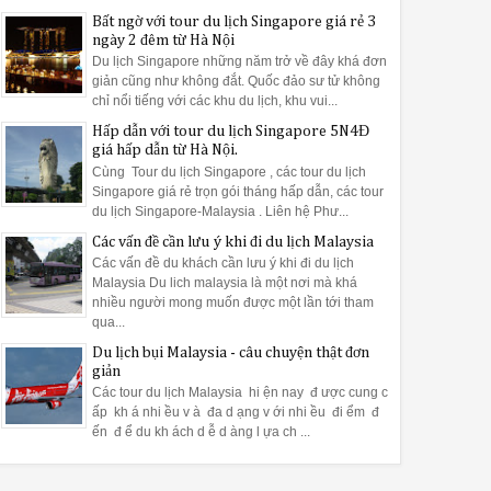
Bất ngờ với tour du lịch Singapore giá rẻ 3
ngày 2 đêm từ Hà Nội
Du lịch Singapore những năm trở về đây khá đơn
giản cũng như không đắt. Quốc đảo sư tử không
chỉ nổi tiếng với các khu du lịch, khu vui...
Hấp dẫn với tour du lịch Singapore 5N4Đ
giá hấp dẫn từ Hà Nội.
Cùng Tour du lịch Singapore , các tour du lịch
Singapore giá rẻ trọn gói tháng hấp dẫn, các tour
du lịch Singapore-Malaysia . Liên hệ Phư...
Các vấn đề cần lưu ý khi đi du lịch Malaysia
Các vấn đề du khách cần lưu ý khi đi du lịch
Malaysia Du lich malaysia là một nơi mà khá
nhiều người mong muốn được một lần tới tham
qua...
Du lịch bụi Malaysia - câu chuyện thật đơn
giản
Các tour du lịch Malaysia hi ện nay đ ược cung c
ấp kh á nhi ều v à đa d ạng v ới nhi ều đi ểm đ
ến đ ể du kh ách d ễ d àng l ựa ch ...