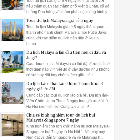
Tour du lịch Lào giá rẻ 4 ngày sẽ thật tuyệt vời
nếu thăm quan các thành phố Viêng Chăn, cố đô
Luông Pha băng và khám phá cuộc sống bình y...
Tour du lịch Malaysia giá rẻ 5 ngày
Tour du lịch Malaysia giá rẻ 5 ngày thăm quan
thành phố hành chính Malaysia mới Putra Jaya,
cùng với các điểm du lịch hấp dẫn ở Kuala
Lump...
Du lịch Malaysia lần đầu tiên nên đi đâu và
ăn gì?
Các tour du lịch Malaysia có thể đặt được bất cứ
thời gian nào vì nhiệt độ ở đây dường như không
có sự thay đổi hay chênh lệch giữa các...
Du lịch Lào-Thái Lan-Udon Thani tour 3
ngày giá ưu đãi
Cung cấp các tour du lịch lào giá rẻ , Du lịch lào-
Viên Chăn-Udon Thani 3 ngày tour giá ưu đãi từ
Hà Nội (xem chi tiết Công ty du lịch P...
Chia sẻ kinh nghiệm tour du lịch bụi
Malaysia-Singapore 7 ngày
Kinh nghiệm cho lịch khởi hành du lịch Malaysia-
Singapore bụi 7 ngày từ Hà Nội 1. Vé máy bay:
Nên đặt vé đến Singapore và về Malaysia h...