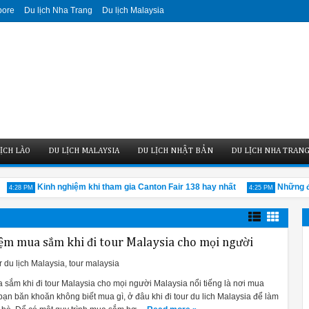
pore
Du lịch Nha Trang
Du lịch Malaysia
ỊCH LÀO
DU LỊCH MALAYSIA
DU LỊCH NHẬT BẢN
DU LỊCH NHA TRAN
Kinh nghiệm khi tham gia Canton Fair 138 hay nhất
Những địa 
:28 PM
4:25 PM
iệm mua sắm khi đi tour Malaysia cho mọi người
r du lịch Malaysia
,
tour malaysia
 sắm khi đi tour Malaysia cho mọi người Malaysia nổi tiếng là nơi mua
ạn băn khoăn không biết mua gì, ở đâu khi đi tour du lich Malaysia để làm