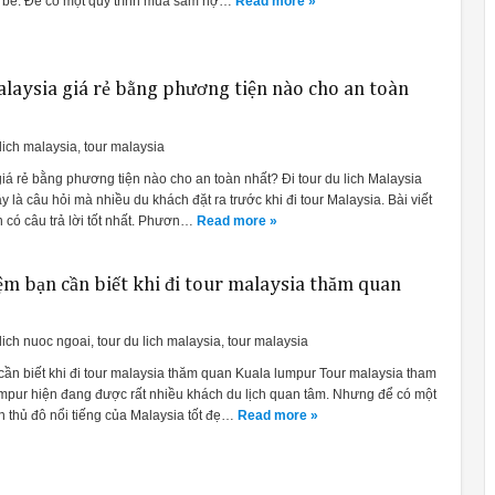
 bè. Để có một quy trình mua sắm hợ…
Read more »
alaysia giá rẻ bằng phương tiện nào cho an toàn
lich malaysia
,
tour malaysia
 giá rẻ bằng phương tiện nào cho an toàn nhất? Đi tour du lich Malaysia
 là câu hỏi mà nhiều du khách đặt ra trước khi đi tour Malaysia. Bài viết
 có câu trả lời tốt nhất. Phươn…
Read more »
ệm bạn cần biết khi đi tour malaysia thăm quan
lich nuoc ngoai
,
tour du lich malaysia
,
tour malaysia
cần biết khi đi tour malaysia thăm quan Kuala lumpur Tour malaysia tham
mpur hiện đang được rất nhiều khách du lịch quan tâm. Nhưng để có một
 thủ đô nổi tiếng của Malaysia tốt đẹ…
Read more »