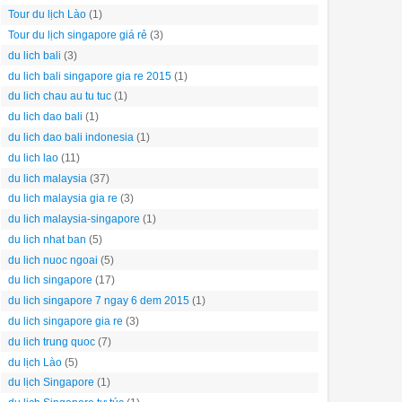
Tour du lịch Lào
(1)
Tour du lịch singapore giá rẻ
(3)
du lich bali
(3)
du lich bali singapore gia re 2015
(1)
du lich chau au tu tuc
(1)
du lich dao bali
(1)
du lich dao bali indonesia
(1)
du lich lao
(11)
du lich malaysia
(37)
du lich malaysia gia re
(3)
du lich malaysia-singapore
(1)
du lich nhat ban
(5)
du lich nuoc ngoai
(5)
du lich singapore
(17)
du lich singapore 7 ngay 6 dem 2015
(1)
du lich singapore gia re
(3)
du lich trung quoc
(7)
du lịch Lào
(5)
du lịch Singapore
(1)