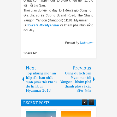
Ở đây có “happy hour” từ 5 giờ chiều đến 11 giờ
tối mỗi thứ Sáu.
Thời gian dự kiến ở đây: từ 1 đến 2 giờ đồng hồ
Địa chỉ: số 92 đường Strand Road, The Strand
Yangon, Yangon (Rangoon) 11181, Myanmar
Đi
tour Hà Nội Myanmar
và khám phá nhịp sống
nơi đây.
Posted by
Unknown
Share to:
Next
Previous
Top những món ăn
Cùng du lịch đến
hấp dẫn bạn nhất
Myanmar tới
Yangon– khám phá
định phải thử khi đi
du lich bui
thành phố và các
Myanmar 2018
đền chùa
RECENT POSTS