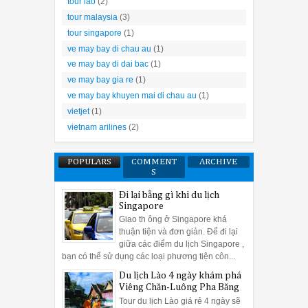
tour lao
(2)
tour malaysia
(3)
tour singapore
(1)
ve may bay di chau au
(1)
ve may bay di dai bac
(1)
ve may bay gia re
(1)
ve may bay khuyen mai di chau au
(1)
vietjet
(1)
vietnam arilines
(2)
POPULARS
COMMENT
ARCHIVE
S
Đi lại bằng gì khi du lịch
Singapore
Giao th ông ở Singapore khá
thuận tiện và đơn giản. Để đi lại
giữa các điểm du lịch Singapore ,
bạn có thể sử dụng các loại phương tiện côn...
Du lịch Lào 4 ngày khám phá
Viêng Chăn-Luông Pha Băng
Tour du lịch Lào giá rẻ 4 ngày sẽ