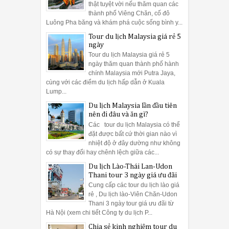
thật tuyệt vời nếu thăm quan các
thành phố Viêng Chăn, cố đô
Luông Pha băng và khám phá cuộc sống bình y...
Tour du lịch Malaysia giá rẻ 5
ngày
Tour du lịch Malaysia giá rẻ 5
ngày thăm quan thành phố hành
chính Malaysia mới Putra Jaya,
cùng với các điểm du lịch hấp dẫn ở Kuala
Lump...
Du lịch Malaysia lần đầu tiên
nên đi đâu và ăn gì?
Các tour du lịch Malaysia có thể
đặt được bất cứ thời gian nào vì
nhiệt độ ở đây dường như không
có sự thay đổi hay chênh lệch giữa các...
Du lịch Lào-Thái Lan-Udon
Thani tour 3 ngày giá ưu đãi
Cung cấp các tour du lịch lào giá
rẻ , Du lịch lào-Viên Chăn-Udon
Thani 3 ngày tour giá ưu đãi từ
Hà Nội (xem chi tiết Công ty du lịch P...
Chia sẻ kinh nghiệm tour du