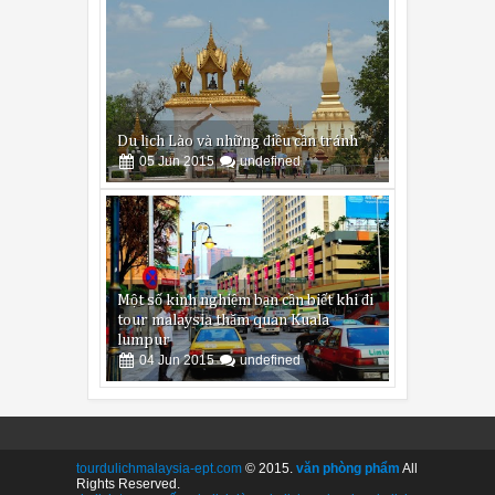
Du lịch Lào và những điều cần tránh
05
Jun
2015
undefined
Một số kinh nghiệm bạn cần biết khi đi
tour malaysia thăm quan Kuala
lumpur
04
Jun
2015
undefined
tourdulichmalaysia-ept.com
© 2015.
văn phòng phẩm
All
Rights Reserved.