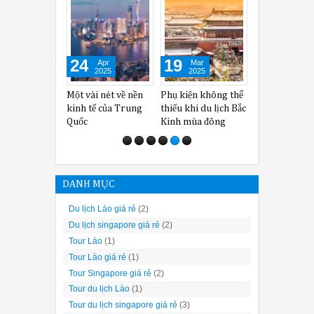
24
19
26
Apr
Mar
Nov
2025
2025
2025
Một vài nét về nền
Phụ kiện không thể
Khu phố cổ Cáp Nhĩ
kinh tế của Trung
thiếu khi du lịch Bắc
Tân ấn tượng, nổi
Quốc
Kinh mùa đông
bật
DANH MỤC
Du lịch Lào giá rẻ
(2)
Du lịch singapore giá rẻ
(2)
Tour Lào
(1)
Tour Lào giá rẻ
(1)
Tour Singapore giá rẻ
(2)
Tour du lịch Lào
(1)
Tour du lịch singapore giá rẻ
(3)