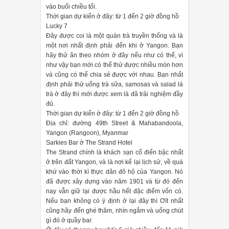
vào buổi chiều tối.
Thời gian dự kiến ở đây: từ 1 đến 2 giờ đồng hồ
Lucky 7
Đây được coi là một quán trà truyền thống và là
một nơi nhất định phải đến khi ở Yangon. Bạn
hãy thử ăn theo nhóm ở đây nếu như có thể, vì
như vậy bạn mới có thể thử được nhiều món hơn
và cũng có thể chia sẻ được với nhau. Bạn nhất
định phải thử uống trà sữa, samosas và salad lá
trà ở đây thì mới được xem là đã trải nghiệm đầy
đủ.
Thời gian dự kiến ở đây: từ 1 đến 2 giờ đồng hồ
Địa chỉ: đường 49th Street & Mahabandoola,
Yangon (Rangoon), Myanmar
Sarkies Bar ở The Strand Hotel
The Strand chính là khách sạn cổ điển bậc nhất
ở trên đất Yangon, và là nơi kể lại lịch sử, về quá
khứ vào thời kì thực dân đô hộ của Yangon. Nó
đã được xây dựng vào năm 1901 và từ đó đến
nay vẫn giữ lại được hầu hết đặc điểm vốn có.
Nếu bạn không có ý định ở lại đây thì Ơít nhất
cũng hãy đến ghé thăm, nhìn ngắm và uống chút
gì đó ở quầy bar.