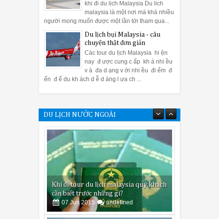
khi đi du lịch Malaysia Du lich
malaysia là một nơi mà khá nhiều
người mong muốn được một lần tới tham qua...
Du lịch bụi Malaysia - câu
chuyện thật đơn giản
Các tour du lịch Malaysia hi ện
nay đ ược cung c ấp kh á nhi ều
v à đa d ạng v ới nhi ều đi ểm đ
ến đ ể du kh ách d ễ d àng l ựa ch ...
DU LỊCH NƯỚC NGOÀI
Khi đi tour du lịch malaysia quý khách
cần biết trước những gì?
07
Jun
2015
undefined