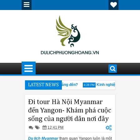
Cửu Trại Câu mùa đông có gì đáng đến?
LATEST NEWS
Kinh nghiệm khi tham gia 
M
4:28 PM
205
Giải đáp thắc mắc về tour Tân Cương
12:30 PM
Đi tour Hà Nội Myanmar
đến Yangon- Khám phá cuộc
sống của người dân nơi đây
12:41 PM
Du lịch Myanmar
tham quan Yangon luôn là một