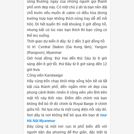
sống thường ngày của những người gọi thành
phố xinh đẹp này. Có một chú ý đó là bạn nên đặt
chỗ trước nếu muốn đi cabin có điều hòa (trong
trường hợp bạn không thích nóng hay dễ đổ mồ
hôi). Đi hết tuyến thì mất khoảng 3 giờ đồng hồ,
nhưng bất cứ lúc nào bạn thích thì bạn cũng có
thể leo xuống.
Thời gian dự kiến ở đây: từ 2 đến 3 giờ đồng hồ
Vị trí: Central Station (Ga trung tâm), Yangon
(Rangoon), Myanmar
Giờ hoạt động: thứ Hai đến thứ Sáu từ 8 giờ
sáng đến 8 giờ tối, thứ Bảy từ 8 giờ sáng đến 12
giờ trưa
Công viên Kandawgyi
Hãy cùng trốn chạy khỏi nhịp sống bộn bề và tất
bật của thành phố, đến ngắm nhìn vẻ đẹp của
phong cảnh thiên nhiên ở công viên yên tĩnh trên
mặt hồ này thôi nào. Điểm đến chính mà bạn
không thể bỏ lỡ đó chính là Royal Barge ở chính
giữa hồ. Nó tựa như là một cung điện nổi vậy đó.
Nơi đây là nơi không thể bỏ qua khi bạn đi
tour
Hà Nội Myanmar
Đây cũng là một nơi cực kì phổ biến đối với
người dân địa phương để thư giãn, đặc biệt là