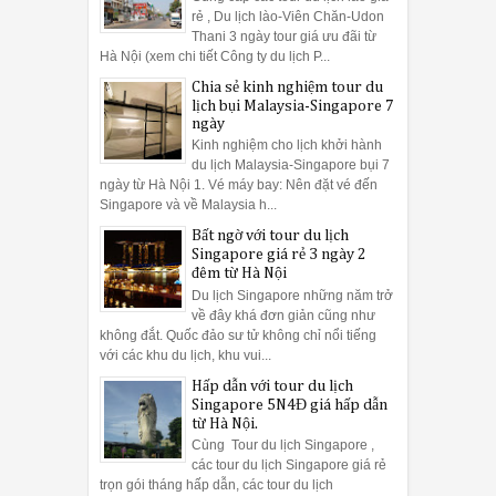
rẻ , Du lịch lào-Viên Chăn-Udon
Thani 3 ngày tour giá ưu đãi từ
Hà Nội (xem chi tiết Công ty du lịch P...
Chia sẻ kinh nghiệm tour du
lịch bụi Malaysia-Singapore 7
ngày
Kinh nghiệm cho lịch khởi hành
du lịch Malaysia-Singapore bụi 7
ngày từ Hà Nội 1. Vé máy bay: Nên đặt vé đến
Singapore và về Malaysia h...
Bất ngờ với tour du lịch
Singapore giá rẻ 3 ngày 2
đêm từ Hà Nội
Du lịch Singapore những năm trở
về đây khá đơn giản cũng như
không đắt. Quốc đảo sư tử không chỉ nổi tiếng
với các khu du lịch, khu vui...
Hấp dẫn với tour du lịch
Singapore 5N4Đ giá hấp dẫn
từ Hà Nội.
Cùng Tour du lịch Singapore ,
các tour du lịch Singapore giá rẻ
trọn gói tháng hấp dẫn, các tour du lịch