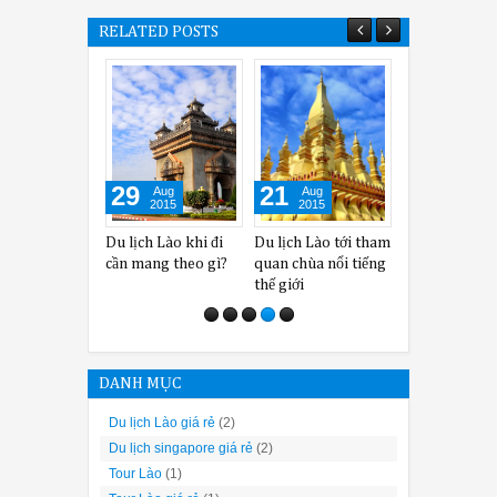
RELATED POSTS
29
21
25
Aug
Aug
Sep
2015
2015
2015
Du lịch Lào khi đi
Du lịch Lào tới tham
Du lịch Lào c
cần mang theo gì?
quan chùa nổi tiếng
ăn đường phố
thế giới
DANH MỤC
Du lịch Lào giá rẻ
(2)
Du lịch singapore giá rẻ
(2)
Tour Lào
(1)