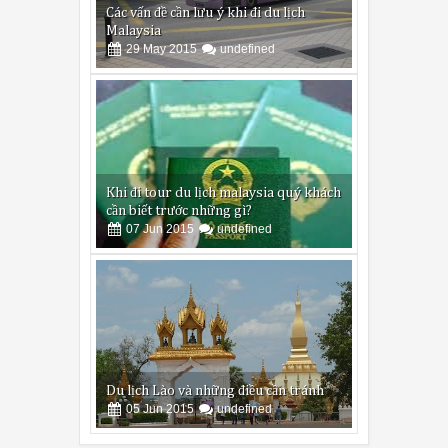
Các vấn đề cần lưu ý khi đi du lịch
Malaysia
29
May
2015
undefined
Khi đi tour du lịch malaysia quý khách
cần biết trước những gì?
07
Jun
2015
undefined
Du lịch Lào và những điều cần tránh
05
Jun
2015
undefined