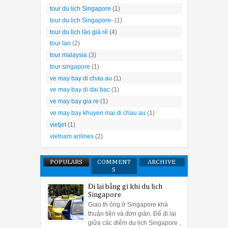
tour du lịch Singapore
(1)
tour du lịch Singapore-
(1)
tour du lịch lào giá rẻ
(4)
tour lao
(2)
tour malaysia
(3)
tour singapore
(1)
ve may bay di chau au
(1)
ve may bay di dai bac
(1)
ve may bay gia re
(1)
ve may bay khuyen mai di chau au
(1)
vietjet
(1)
vietnam arilines
(2)
POPULARS
COMMENT
ARCHIVE
S
Đi lại bằng gì khi du lịch
Singapore
Giao th ông ở Singapore khá
thuận tiện và đơn giản. Để đi lại
giữa các điểm du lịch Singapore ,