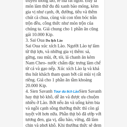
truyền thống lào, rẻ mà rất ngon. Đây là
món làm thừ đu đủ xanh bào mỏng, kèm
gia vị như cạnh, ớt, đường, tiêu và thêm
chút cà chua, cùng vài con tôm bóc trần
trộn đều, công thức như món trộn của
chúng ta. Giá chung cho 1 phần ăn cũng
gái 10.000 Kip.
3. Sai Oua
Du lịch Lào
Sai Oua xúc xích Lào. Người Lào tự làm
từ thịt lợn, và những gia vị thêm: sả,
gừng, rau mùi, ớt, tỏi, lá chanh ăn kèm
Nam Cheo- nước chấm đặc trưng làm chế
từ cá và gạo nếp. Xúc xích Lào lạ và khá
thu hút khách tham quan bởi cái mùi vị rất
riêng. Giá cho 1 phần ăn tầm khoảng
20.000 Kip.
4. Sien Savanh
Sien Savanh
Tour du lich Lào
hay thịt bò khô, dễ ăn và được ưa chuộm
nhiều ở Lào. Bởi nếu ăn và uống kèm bia
và ngồi cạnh sông thưởng thức thì còn gì
tuyệt vời hơn nữa. Phần thịt bò đã ướp với
tương đen, gia vị, dầu hào, vừng, đã làm
chin và phơi khô. Khi thưởng thức sẽ đem