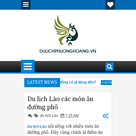
 bật
Cửu Trại Câu mùa đông có gì đáng đến?
LATEST NEWS
Kinh nghiệm k
3:42 PM
4:28 PM
Canton Fair 205
Giải đáp thắc mắc về tour Tân Cương
12:30 PM
Du lịch Lào các món ăn
đường phố
du lịch Lào
7:25 AM
nổi tiếng với nhiều món ăn
Du lịch Lào
đường phố. Đây cũng chính là điểm du