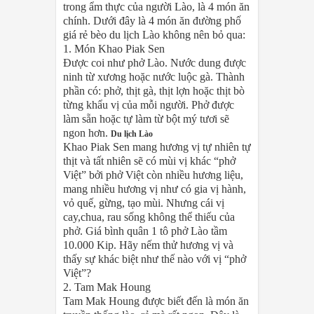
trong ẩm thực của người Lào, là 4 món ăn
chính. Dưới đây là 4 món ăn đường phố
giá rẻ bèo du lịch Lào không nên bỏ qua:
1. Món Khao Piak Sen
Được coi như phở Lào. Nước dung được
ninh từ xương hoặc nước luộc gà. Thành
phần có: phở, thịt gà, thịt lợn hoặc thịt bò
từng khẩu vị của mỗi người. Phở được
làm sẵn hoặc tự làm từ bột mý tươi sẽ
ngon hơn.
Du lịch Lào
Khao Piak Sen mang hương vị tự nhiên tự
thịt và tất nhiên sẽ có mùi vị khác “phở
Việt” bởi phở Việt còn nhiều hương liệu,
mang nhiều hương vị như có gia vị hành,
vỏ quế, gừng, tạo mùi. Nhưng cái vị
cay,chua, rau sống không thể thiếu của
phở. Giá bình quân 1 tô phở Lào tầm
10.000 Kip. Hãy nếm thử hương vị và
thấy sự khác biệt như thế nào với vị “phở
Việt”?
2. Tam Mak Houng
Tam Mak Houng được biết đến là món ăn