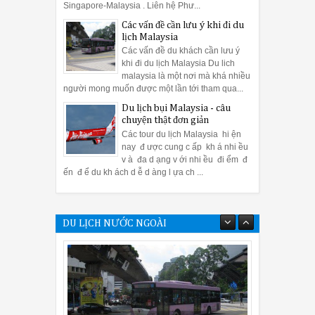
Singapore-Malaysia . Liên hệ Phư...
Các vấn đề cần lưu ý khi đi du
lịch Malaysia
Các vấn đề du khách cần lưu ý
khi đi du lịch Malaysia Du lich
malaysia là một nơi mà khá nhiều
người mong muốn được một lần tới tham qua...
Du lịch bụi Malaysia - câu
chuyện thật đơn giản
Các tour du lịch Malaysia hi ện
nay đ ược cung c ấp kh á nhi ều
v à đa d ạng v ới nhi ều đi ểm đ
ến đ ể du kh ách d ễ d àng l ựa ch ...
DU LỊCH NƯỚC NGOÀI