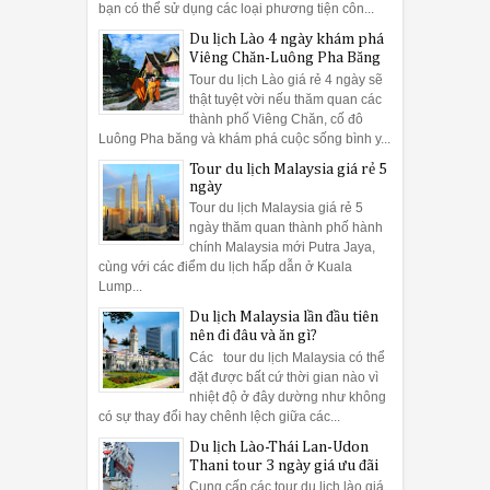
bạn có thể sử dụng các loại phương tiện côn...
Du lịch Lào 4 ngày khám phá
Viêng Chăn-Luông Pha Băng
Tour du lịch Lào giá rẻ 4 ngày sẽ
thật tuyệt vời nếu thăm quan các
thành phố Viêng Chăn, cố đô
Luông Pha băng và khám phá cuộc sống bình y...
Tour du lịch Malaysia giá rẻ 5
ngày
Tour du lịch Malaysia giá rẻ 5
ngày thăm quan thành phố hành
chính Malaysia mới Putra Jaya,
cùng với các điểm du lịch hấp dẫn ở Kuala
Lump...
Du lịch Malaysia lần đầu tiên
nên đi đâu và ăn gì?
Các tour du lịch Malaysia có thể
đặt được bất cứ thời gian nào vì
nhiệt độ ở đây dường như không
có sự thay đổi hay chênh lệch giữa các...
Du lịch Lào-Thái Lan-Udon
Thani tour 3 ngày giá ưu đãi
Cung cấp các tour du lịch lào giá