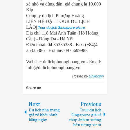
xé nhỏ và dùng dần, giá chung là 10.000
Kip.
Công ty du lịch Phượng Hoàng
LIÊN HỆ ĐẶT TOUR DU LỊCH
LÀO|
Tour du lịch Singapore giá rẻ
Địa chỉ: 118 Mai Anh Tuấn (Hồ Hoàng
Cầu) - Đống Đa - Hà Nội
Điện thoại: 04 35335388 - Fax: (+84)4
35335386 - Hotline: 0975699988
Website: dulichphuonghoang.vn - Email:
Info@dulichphuonghoang.vn
Posted by
Unknown
Share to:
Next
Previous
Du lịch nha trang
Tour du lịch
giá rẻ khởi hành
Singapore giá rẻ
hằng ngày
chụp ảnh tự sướng
bên tượng sư tử