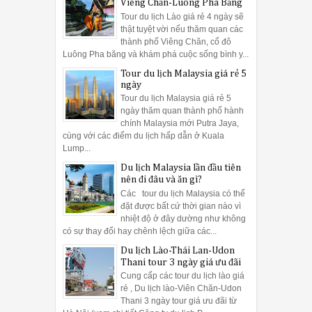
Viêng Chăn-Luông Pha Băng
Tour du lịch Lào giá rẻ 4 ngày sẽ
thật tuyệt vời nếu thăm quan các
thành phố Viêng Chăn, cố đô
Luông Pha băng và khám phá cuộc sống bình y...
Tour du lịch Malaysia giá rẻ 5
ngày
Tour du lịch Malaysia giá rẻ 5
ngày thăm quan thành phố hành
chính Malaysia mới Putra Jaya,
cùng với các điểm du lịch hấp dẫn ở Kuala
Lump...
Du lịch Malaysia lần đầu tiên
nên đi đâu và ăn gì?
Các tour du lịch Malaysia có thể
đặt được bất cứ thời gian nào vì
nhiệt độ ở đây dường như không
có sự thay đổi hay chênh lệch giữa các...
Du lịch Lào-Thái Lan-Udon
Thani tour 3 ngày giá ưu đãi
Cung cấp các tour du lịch lào giá
rẻ , Du lịch lào-Viên Chăn-Udon
Thani 3 ngày tour giá ưu đãi từ