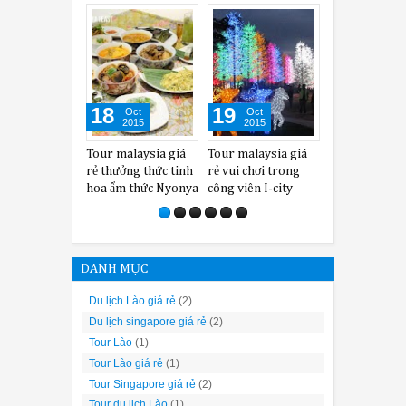
18
19
27
Oct
Oct
Oct
2015
2015
2015
Tour malaysia giá
Tour malaysia giá
Những món ăn lạ
To
rẻ thưởng thức tinh
rẻ vui chơi trong
miệng nên thử khi
r
hoa ẩm thức Nyonya
công viên I-city
đi tour malaysia giá
đ
rẻ
DANH MỤC
Du lịch Lào giá rẻ
(2)
Du lịch singapore giá rẻ
(2)
Tour Lào
(1)
Tour Lào giá rẻ
(1)
Tour Singapore giá rẻ
(2)