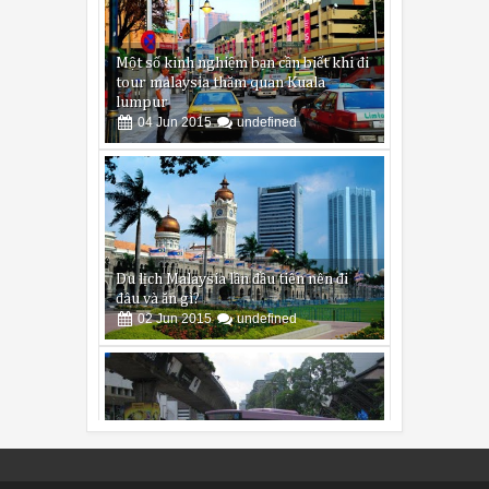
04
Jun
2015
undefined
Du lịch Malaysia lần đầu tiên nên đi
đâu và ăn gì?
02
Jun
2015
undefined
Các vấn đề cần lưu ý khi đi du lịch
Malaysia
29
May
2015
undefined