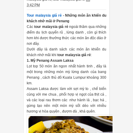
3:42 PM
Tour malaysia giá rẻ
- Những món ăn khiến du
khách nhớ mãi ở Penang
Các
tour malaysia giá rẻ
ngoài thăm qua những
điểm du lịch quyến rũ , lừng danh , còn gì thích
hơn khi được thưởng thức các món ăn độc đáo ở
nơi đây.
Dưới đây là danh sách các món ăn khiến du
khách nhớ mãi khi
tour malaysia giá rẻ
:
1. Mỳ Penang Assam Laksa
Lọt top 50 món ăn ngon nhất hành tinh , đây là
một trong những món mỳ lừng danh của bang
Penang , cách thủ đô Kuala Lumpur khoảng 300
km.
Assam Laksa được làm với sợi mỳ to , chế biến
cùng với me chua , phối hợp vị ngọt của thịt cá ,
và các loại rau thơm các như hành lá , bạc há ,
gừng tạo nên một món mỳ sốt dẻo với nhiều
hương vị hòa quyện , đượm đà , khá quên.