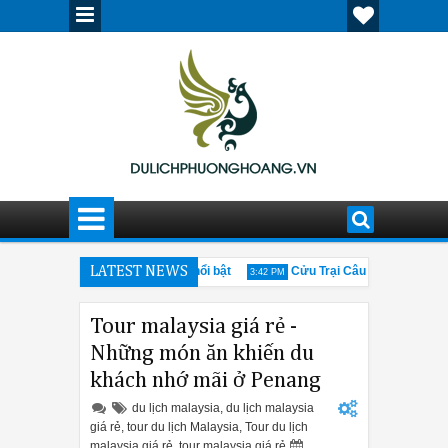
 phố cổ Cáp Nhĩ Tân ấn tượng, nổi bật
LATEST NEWS
Cửu Trại Câu mùa đông có gì
3:42 PM
ững thông tin cần biết về hội chợ Canton Fair 205
Giải đáp thắc mắ
12:30 PM
Tour malaysia giá rẻ -
Những món ăn khiến du
khách nhớ mãi ở Penang
du lịch malaysia
,
du lịch malaysia
giá rẻ
,
tour du lịch Malaysia
,
Tour du lịch
malaysia giá rẻ
,
tour malaysia giá rẻ