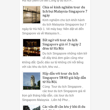
Hà Nội (xem chi tiết Công ty du lịch P...
Chia sẻ kinh nghiệm tour du
lịch bụi Malaysia-Singapore 7
ngày
Kinh nghiệm cho lịch khởi hành
du lịch Malaysia-Singapore bụi 7
ngày từ Hà Nội 1. Vé máy bay: Nên đặt vé đến
Singapore và về Malaysia h...
Bất ngờ với tour du lịch
Singapore giá rẻ 3 ngày 2
đêm từ Hà Nội
Du lịch Singapore những năm trở
về đây khá đơn giản cũng như
không đắt. Quốc đảo sư tử không chỉ nổi tiếng
với các khu du lịch, khu vui...
Hấp dẫn với tour du lịch
Singapore 5N4Đ giá hấp dẫn
từ Hà Nội.
Cùng Tour du lịch Singapore ,
các tour du lịch Singapore giá rẻ
trọn gói tháng hấp dẫn, các tour du lịch
Singapore-Malaysia . Liên hệ Phư...
Các vấn đề cần lưu ý khi đi du