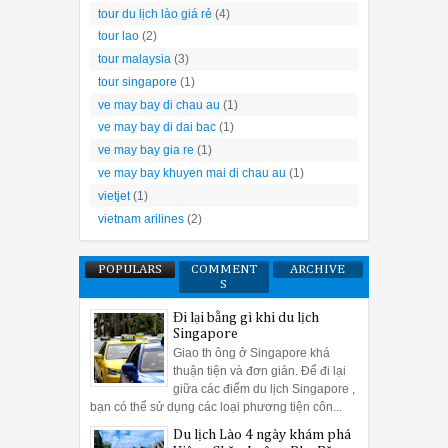
tour du lịch lào giá rẻ
(4)
tour lao
(2)
tour malaysia
(3)
tour singapore
(1)
ve may bay di chau au
(1)
ve may bay di dai bac
(1)
ve may bay gia re
(1)
ve may bay khuyen mai di chau au
(1)
vietjet
(1)
vietnam arilines
(2)
POPULARS
COMMENT
ARCHIVE
S
Đi lại bằng gì khi du lịch
Singapore
Giao th ông ở Singapore khá
thuận tiện và đơn giản. Để đi lại
giữa các điểm du lịch Singapore ,
bạn có thể sử dụng các loại phương tiện côn...
Du lịch Lào 4 ngày khám phá