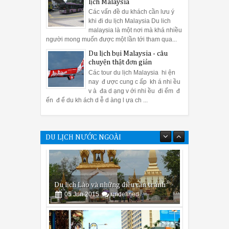
lịch Malaysia
Các vấn đề du khách cần lưu ý
khi đi du lịch Malaysia Du lich
malaysia là một nơi mà khá nhiều
người mong muốn được một lần tới tham qua...
Du lịch bụi Malaysia - câu
chuyện thật đơn giản
Các tour du lịch Malaysia hi ện
nay đ ược cung c ấp kh á nhi ều
v à đa d ạng v ới nhi ều đi ểm đ
ến đ ể du kh ách d ễ d àng l ựa ch ...
DU LỊCH NƯỚC NGOÀI
Một số kinh nghiệm bạn cần biết khi đi
tour malaysia thăm quan Kuala
lumpur