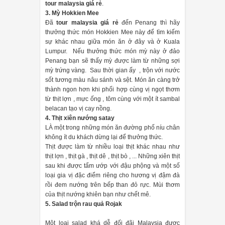
tour malaysia giá rẻ
.
3. Mỳ Hokkien Mee
Đã
tour malaysia giá rẻ
đến Penang thì hãy
thưởng thức món Hokkien Mee này để tìm kiếm
sự khác nhau giữa món ăn ở đây và ở Kuala
Lumpur. Nếu thưởng thức món mỳ này ở đảo
Penang bạn sẽ thấy mỳ được làm từ những sợi
mỳ trứng vàng. Sau thời gian ấy , trộn với nước
sốt tương màu nâu sánh và sệt. Món ăn càng trở
thành ngon hơn khi phối hợp cùng vị ngọt thơm
từ thịt lợn , mực ống , tôm cùng với một ít sambal
belacan tạo vị cay nồng.
4. Thịt xiên nướng satay
LÀ một trong những món ăn đường phố níu chân
không ít du khách dừng lại để thưởng thức.
Thịt được làm từ nhiều loại thịt khác nhau như
thịt lợn , thịt gà , thịt dê , thịt bò , ... Những xiên thịt
sau khi được tẩm ướp với đậu phộng và một số
loại gia vị đặc điểm riêng cho hương vị đậm đà
rồi đem nướng trên bếp than đỏ rực. Mùi thơm
của thịt nướng khiên bạn như chết mê.
5. Salad trộn rau quả Rojak
Một loại salad khá dễ đối đãi Malaysia được