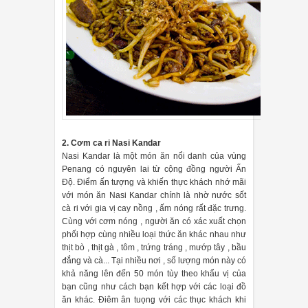
2. Cơm ca ri Nasi Kandar
Nasi Kandar là một món ăn nổi danh của vùng
Penang có nguyên lai từ cộng đồng người Ấn
Độ. Điểm ấn tượng và khiến thực khách nhớ mãi
với món ăn Nasi Kandar chính là nhờ nước sốt
cà ri với gia vị cay nồng , ấm nóng rất đặc trưng.
Cùng với cơm nóng , người ăn có xác xuất chọn
phối hợp cùng nhiều loại thức ăn khác nhau như
thịt bò , thịt gà , tôm , trứng tráng , mướp tây , bầu
đắng và cà... Tại nhiều nơi , số lượng món này có
khả năng lên đến 50 món tùy theo khẩu vị của
bạn cũng như cách bạn kết hợp với các loại đồ
ăn khác. Điêm ân tuọng với các thục khách khi