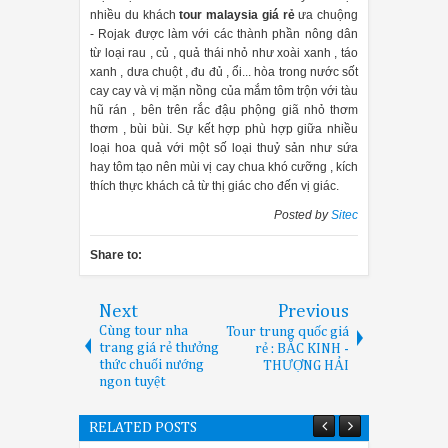
nhiều du khách
tour malaysia giá rẻ
ưa chuộng
- Rojak được làm với các thành phần nông dân
từ loại rau , củ , quả thái nhỏ như xoài xanh , táo
xanh , dưa chuột , đu đủ , ổi... hòa trong nước sốt
cay cay và vị mặn nồng của mắm tôm trộn với tàu
hũ rán , bên trên rắc đậu phộng giã nhỏ thơm
thơm , bùi bùi. Sự kết hợp phù hợp giữa nhiều
loại hoa quả với một số loại thuỷ sản như sứa
hay tôm tạo nên mùi vị cay chua khó cưỡng , kích
thích thực khách cả từ thị giác cho đến vị giác.
Posted by
Sitec
Share to:
Next
Previous
Cùng tour nha
Tour trung quốc giá
trang giá rẻ thưởng
rẻ : BẮC KINH -
thức chuối nướng
THƯỢNG HẢI
ngon tuyệt
RELATED POSTS