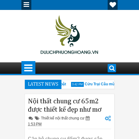
hố cổ Cáp Nhĩ Tân ấn tượng, nổi bật
LATEST NEWS
Cửu Trại Câu mùa đông có gì đá
3:42 PM
g thông tin cần biết về hội chợ Canton Fair 205
Giải đáp thắc mắc v
12:30 PM
Nội thất chung cư 65m2
được thiết kế đẹp như mơ
Thiết kế nội thất chung cư
1:53 PM
Căn hộ chung cư 65m2 được sắp