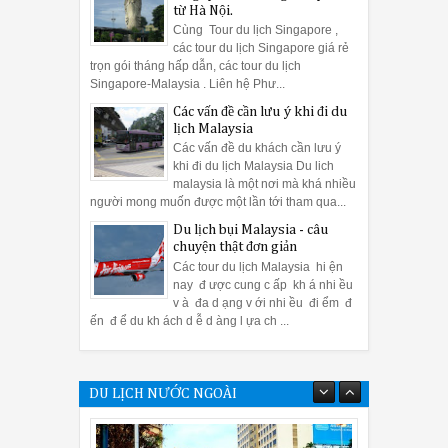
từ Hà Nội.
Cùng Tour du lịch Singapore ,
các tour du lịch Singapore giá rẻ
trọn gói tháng hấp dẫn, các tour du lịch
Singapore-Malaysia . Liên hệ Phư...
Các vấn đề cần lưu ý khi đi du
lịch Malaysia
Các vấn đề du khách cần lưu ý
khi đi du lịch Malaysia Du lich
malaysia là một nơi mà khá nhiều
người mong muốn được một lần tới tham qua...
Du lịch bụi Malaysia - câu
chuyện thật đơn giản
Các tour du lịch Malaysia hi ện
nay đ ược cung c ấp kh á nhi ều
v à đa d ạng v ới nhi ều đi ểm đ
ến đ ể du kh ách d ễ d àng l ựa ch ...
DU LỊCH NƯỚC NGOÀI