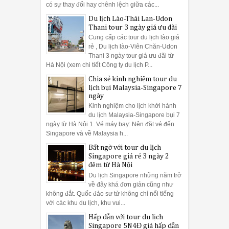
có sự thay đổi hay chênh lệch giữa các...
Du lịch Lào-Thái Lan-Udon
Thani tour 3 ngày giá ưu đãi
Cung cấp các tour du lịch lào giá
rẻ , Du lịch lào-Viên Chăn-Udon
Thani 3 ngày tour giá ưu đãi từ
Hà Nội (xem chi tiết Công ty du lịch P...
Chia sẻ kinh nghiệm tour du
lịch bụi Malaysia-Singapore 7
ngày
Kinh nghiệm cho lịch khởi hành
du lịch Malaysia-Singapore bụi 7
ngày từ Hà Nội 1. Vé máy bay: Nên đặt vé đến
Singapore và về Malaysia h...
Bất ngờ với tour du lịch
Singapore giá rẻ 3 ngày 2
đêm từ Hà Nội
Du lịch Singapore những năm trở
về đây khá đơn giản cũng như
không đắt. Quốc đảo sư tử không chỉ nổi tiếng
với các khu du lịch, khu vui...
Hấp dẫn với tour du lịch
Singapore 5N4Đ giá hấp dẫn