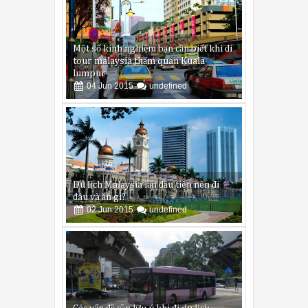
Một số kinh nghiệm bạn cần biết khi đi
tour malaysia thăm quan Kuala
lumpur
04
Jun
2015
undefined
Du lịch Malaysia lần đầu tiên nên đi
đâu và ăn gì?
02
Jun
2015
undefined