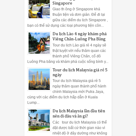
Singapore
Giao th ông ở Singapore khá
thuận tiện và đơn giản. Để đi lại
giữa các điểm du lịch Singapore ,
bạn có thể sử dụng các loại phương tiện côn...
Du lịch Lào 4 ngày khám phá
Viêng Chăn-Luông Pha Băng
Tour du lịch Lào giá rẻ 4 ngày sẽ
thật tuyệt vời nếu thăm quan các
thành phố Viêng Chăn, cố đô
Luông Pha băng và khám phá cuộc sống bình y...
Tour du lịch Malaysia giá rẻ 5
ngày
Tour du lịch Malaysia giá rẻ 5
ngày thăm quan thành phố hành
chính Malaysia mới Putra Jaya,
cùng với các điểm du lịch hấp dẫn ở Kuala
Lump...
Du lịch Malaysia lần đầu tiên
nên đi đâu và ăn gì?
Các tour du lịch Malaysia có thể
đặt được bất cứ thời gian nào vì
nhiệt độ ở đây dường như không