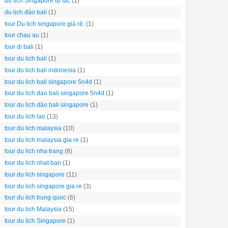
du lịch Singapore tự túc
(1)
du lịch đảo bali
(1)
tour Du lịch singapore giá rẻ.
(1)
tour chau au
(1)
tour di bali
(1)
tour du lich bali
(1)
tour du lich bali indonesia
(1)
tour du lich bali singapore 5n4d
(1)
tour du lich dao bali singapore 5n4d
(1)
tour du lich dảo bali singapore
(1)
tour du lich lao
(13)
tour du lich malaysia
(10)
tour du lich malaysia gia re
(1)
tour du lich nha trang
(8)
tour du lich nhat ban
(1)
tour du lich singapore
(11)
tour du lich singapore gia re
(3)
tour du lich trung quoc
(6)
tour du lịch Malaysia
(15)
tour du lịch Singapore
(1)