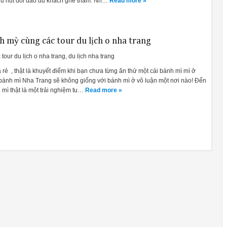
hu hút dồi dào du khách ghé thăm. Nh…
Read more »
 mỳ cùng các tour du lịch o nha trang
 tour du lịch o nha trang
,
du lịch nha trang
 rẻ , thật là khuyết điểm khi bạn chưa từng ăn thử một cái bánh mì mì ở
 , bánh mì Nha Trang sẽ không giống với bánh mì ở vô luận một nơi nào! Đến
mì thật là một trải nghiệm tu…
Read more »