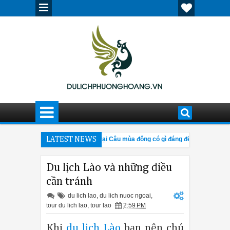
 tượng, nổi bật
LATEST NEWS
Cửu Trại Câu mùa đông có gì đáng đến?
Ki
3:42 PM
4:28 PM
về hội chợ Canton Fair 205
Giải đáp thắc mắc về tour Tân Cương
12:30 PM
Du lịch Lào và những điều
cần tránh
du lich lao
,
du lich nuoc ngoai
,
tour du lich lao
,
tour lao
2:59 PM
Khi
du lịch Lào
bạn nên chú