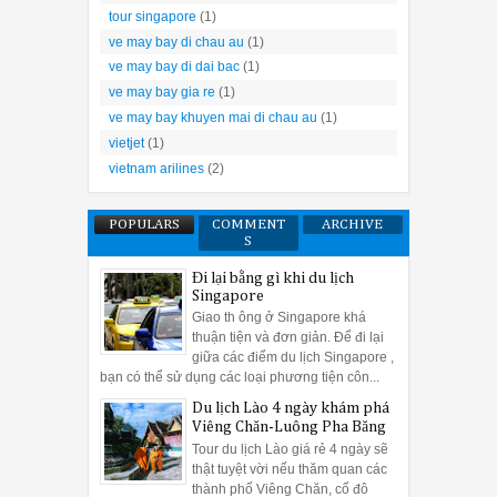
tour singapore
(1)
ve may bay di chau au
(1)
ve may bay di dai bac
(1)
ve may bay gia re
(1)
ve may bay khuyen mai di chau au
(1)
vietjet
(1)
vietnam arilines
(2)
POPULARS
COMMENT
ARCHIVE
S
Đi lại bằng gì khi du lịch
Singapore
Giao th ông ở Singapore khá
thuận tiện và đơn giản. Để đi lại
giữa các điểm du lịch Singapore ,
bạn có thể sử dụng các loại phương tiện côn...
Du lịch Lào 4 ngày khám phá
Viêng Chăn-Luông Pha Băng
Tour du lịch Lào giá rẻ 4 ngày sẽ
thật tuyệt vời nếu thăm quan các
thành phố Viêng Chăn, cố đô