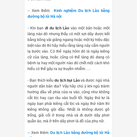
-- Xem thêm:
Kinh nghiệm Du lịch Lào bằng
đường bộ từ Hà nội
- Khi bạn
đi du lịch Lào
vào một bản hoặc một
làng nào đó nhưng thấy có một sợi dây được kết
bằng bông vải giăng ngang hoặc một ký hiệu đặc
biệt nào đó thì hãy hiểu rằng làng này cấm người
lạ bước vào. Có thể ngày hôm đó là ngày kiêng
cữ của làng, hoăc cũng có thể làng đó đang có
bệnh lạ hay một người nào đó chết một cách khó
hiểu có thể gây ra sự truyền nhiễm…..
- Bạn thích kiểu
du lịch bụi Lào
và được ngủ nhà
người dân bản địa? Vậy hãy chú ý khi ngủ tránh
hướng đầu về phía cửa ra vào, cũng như không
cắt tóc hay cạo râu vào buổi tối. Ngày thứ tư là
ngày bạn phải kiêng cắt tóc và ngày thứ năm thì
kiêng không gội đầu. Nhất là không được gõ
trống, giã cối ở trong nhà và đi dưới dây phơi
quần áo, mà ở trên dây phơi là đồ của phụ nữ.
-- Xem thêm:
Du lịch Lào bằng đường bộ từ Hà