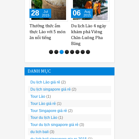
28
06
07
05
Jul
Aug
Aug
2015
2015
2015
Thưởng thức ẩm
Du lịch Lào 4 ngày
Thác Kuang Si - Du
Du lịch
thực Lào với 5 món
khám phá Viêng
lịch Lào giá rẻ 2015
những 
ăn nổi tiếng
Chăn-Luông Pha
tránh
Băng
DANH MỤC
Du lịch Lào giá rẻ
(2)
Du lịch singapore giá rẻ
(2)
Tour Lào
(1)
Tour Lào giá rẻ
(1)
Tour Singapore giá rẻ
(2)
Tour du lịch Lào
(1)
Tour du lịch singapore giá rẻ
(3)
du lich bali
(3)
du lich bali singapore gia re 2015
(1)