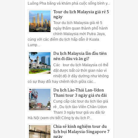
Luông Pha băng và khám phá cuộc sống bình y...
Tour du lịch Malaysia giá rẻ 5
ngày
Tour du lịch Malaysia giá rẻ 5
ngày thăm quan thành phố hành
chính Malaysia mới Putra Jaya,
cùng với các điểm du lịch hấp dẫn ở Kuala
Lump...
Du lịch Malaysia lần đầu tiên
nên đi đâu và ăn gì?
Các tour du lịch Malaysia có thể
đặt được bất cứ thời gian nào vì
nhiệt độ ở đây dường như không
có sự thay đổi hay chênh lệch giữa các...
Du lịch Lào-Thái Lan-Udon
Thani tour 3 ngày giá ưu đãi
Cung cấp các tour du lịch lào giá
rẻ , Du lịch lào-Viên Chăn-Udon
Thani 3 ngày tour giá ưu đãi từ
Hà Nội (xem chi tiết Công ty du lịch P...
Chia sẻ kinh nghiệm tour du
lịch bụi Malaysia-Singapore 7
ngày