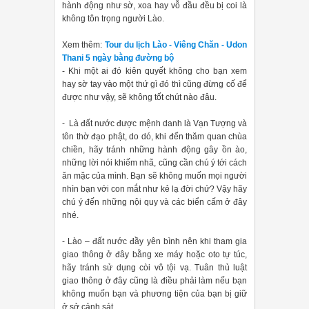
hành động như sờ, xoa hay vỗ đầu đều bị coi là
không tôn trọng người Lào.
Xem thêm:
Tour du lịch Lào - Viêng Chăn - Udon
Thani 5 ngày bằng đường bộ
- Khi một ai đó kiên quyết không cho bạn xem
hay sờ tay vào một thứ gì đó thì cũng đừng cố để
được như vậy, sẽ không tốt chút nào đâu.
- Là đất nước được mệnh danh là Vạn Tượng và
tôn thờ đạo phật, do dó, khi đến thăm quan chùa
chiền, hãy tránh những hành động gây ồn ào,
những lời nói khiếm nhã, cũng cần chú ý tới cách
ăn mặc của mình. Bạn sẽ không muốn mọi người
nhìn bạn với con mắt như kẻ lạ đời chứ? Vậy hãy
chú ý đến những nội quy và các biển cấm ở đây
nhé.
- Lào – đất nước đầy yên bình nên khi tham gia
giao thông ở đây bằng xe máy hoặc oto tự túc,
hãy tránh sử dụng còi vô tội vạ. Tuân thủ luật
giao thông ở đây cũng là điều phải làm nếu bạn
không muốn bạn và phương tiện của bạn bị giữ
ở sở cảnh sát.