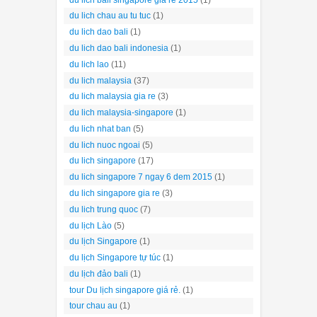
du lich chau au tu tuc
(1)
du lich dao bali
(1)
du lich dao bali indonesia
(1)
du lich lao
(11)
du lich malaysia
(37)
du lich malaysia gia re
(3)
du lich malaysia-singapore
(1)
du lich nhat ban
(5)
du lich nuoc ngoai
(5)
du lich singapore
(17)
du lich singapore 7 ngay 6 dem 2015
(1)
du lich singapore gia re
(3)
du lich trung quoc
(7)
du lịch Lào
(5)
du lịch Singapore
(1)
du lịch Singapore tự túc
(1)
du lịch đảo bali
(1)
tour Du lịch singapore giá rẻ.
(1)
tour chau au
(1)