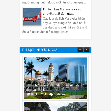
người mong muốn được một lần tới tham qua...
Du lịch bụi Malaysia - câu
chuyện thật đơn giản
Các tour du lịch Malaysia hi ện
nay đ ược cung c ấp kh á nhi ều
v à đa d ạng v ới nhi ều đi ểm đ
ến đ ể du kh ách d ễ d àng l ựa ch ...
DU LỊCH NƯỚC NGOÀI
Du lịch Malaysia lần đầu tiên nên đi
đâu và ăn gì?
02
Jun
2015
undefined