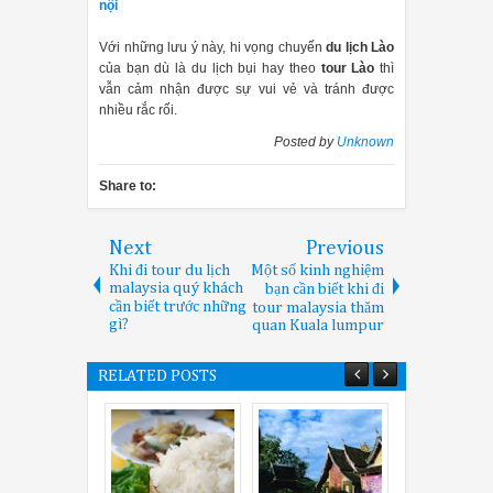
nội
Với những lưu ý này, hi vọng chuyến
du lịch Lào
của bạn dù là du lịch bụi hay theo
tour Lào
thì
vẫn cảm nhận được sự vui vẻ và tránh được
nhiều rắc rối.
Posted by
Unknown
Share to:
Next
Previous
Khi đi tour du lịch
Một số kinh nghiệm
malaysia quý khách
bạn cần biết khi đi
cần biết trước những
tour malaysia thăm
gì?
quan Kuala lumpur
RELATED POSTS