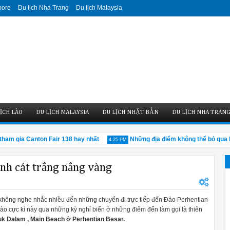
pore
Du lịch Nha Trang
Du lịch Malaysia
ỊCH LÀO
DU LỊCH MALAYSIA
DU LỊCH NHẬT BẢN
DU LỊCH NHA TRAN
m gia Canton Fair 138 hay nhất
Những địa điểm không thể bỏ qua khi
4:25 PM
anh cát trắng nắng vàng
hông nghe nhắc nhiều đến những chuyến đi trực tiếp đến Đảo Perhentian
o cực kì này qua những kỳ nghỉ biển ở những điểm đến làm gọi là thiên
luk Dalam , Main Beach ở Perhentian Besar.