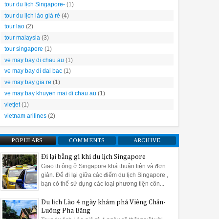
tour du lịch Singapore-
(1)
tour du lịch lào giá rẻ
(4)
tour lao
(2)
tour malaysia
(3)
tour singapore
(1)
ve may bay di chau au
(1)
ve may bay di dai bac
(1)
ve may bay gia re
(1)
ve may bay khuyen mai di chau au
(1)
vietjet
(1)
vietnam arilines
(2)
POPULARS
COMMENTS
ARCHIVE
Đi lại bằng gì khi du lịch Singapore
Giao th ông ở Singapore khá thuận tiện và đơn
giản. Để đi lại giữa các điểm du lịch Singapore ,
bạn có thể sử dụng các loại phương tiện côn...
Du lịch Lào 4 ngày khám phá Viêng Chăn-
Luông Pha Băng