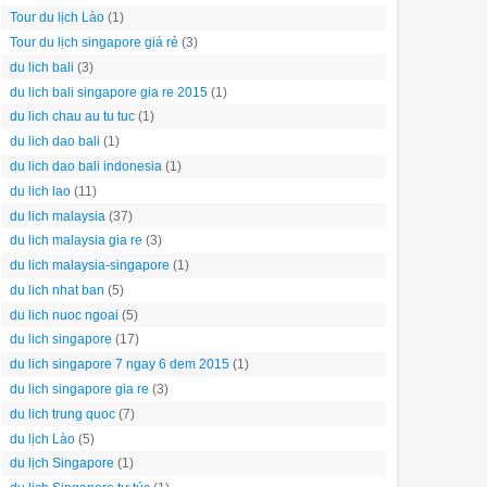
Tour du lịch Lào
(1)
Tour du lịch singapore giá rẻ
(3)
du lich bali
(3)
du lich bali singapore gia re 2015
(1)
du lich chau au tu tuc
(1)
du lich dao bali
(1)
du lich dao bali indonesia
(1)
du lich lao
(11)
du lich malaysia
(37)
du lich malaysia gia re
(3)
du lich malaysia-singapore
(1)
du lich nhat ban
(5)
du lich nuoc ngoai
(5)
du lich singapore
(17)
du lich singapore 7 ngay 6 dem 2015
(1)
du lich singapore gia re
(3)
du lich trung quoc
(7)
du lịch Lào
(5)
du lịch Singapore
(1)