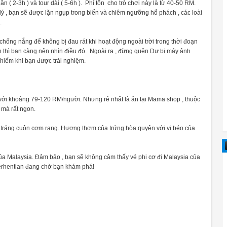
 ( 2-3h ) và tour dài ( 5-6h ). Phí tổn cho trò chơi này là từ 40-50 RM.
ý , bạn sẽ được lặn ngụp trong biển và chiêm ngưỡng hổ phách , các loài
.
hống nắng để không bị đau rát khi hoạt động ngoài trời trong thời đoạn
an thì bạn càng nên nhìn điều đó. Ngoài ra , đừng quên Dự bị máy ảnh
 hiếm khi bạn được trải nghiệm.
với khoảng 79-120 RM/người. Nhưng rẻ nhất là ăn tại Mama shop , thuộc
 mà rất ngon.
g tráng cuộn cơm rang. Hương thơm của trứng hòa quyện với vị béo của
của Malaysia. Đảm bảo , bạn sẽ không cảm thấy vé phi cơ đi Malaysia của
 Perhentian đang chờ bạn khám phá!