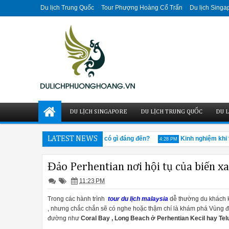
Du lịch Trung Quốc
Tour Phượng Hoàng Cổ Trấn
Du lịch Singa
DU LỊCH SINGAPORE
DU LỊCH TRUNG QUỐC
DU L
Cửu Trại Câu mùa đông có gì đáng đến?
LATEST NEWS
Kinh nghiệm khi tha
3:42 PM
4:28 PM
Đảo Perhentian nơi hội tụ của biến x
11:23 PM
Trong các hành trình
tour du lịch malaysia
dễ thường du khách k
, nhưng chắc chắn sẽ có nghe hoặc thậm chí là khám phá Vùng đả
đường như
Coral Bay , Long Beach ở Perhentian Kecil hay Te