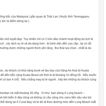
ông bắc của Malaysia ( gần quan ải Thái Lan ) thuộc tỉnh Terengganu.
( tức là điểm dừng lại ).
nhỏ tuyệt đẹp. Tuy nhiên chỉ có 2 hòn đảo chánh hoạt động du lịch là
il , các dịch vụ rẻ và đa dạng hơn , từ bình dân đến cao cấp , lại có rất
 thường được những người thích yên lặng , thư thái lựa chọn , nhất là du
sia , du khách có khả năng book vé tàu bay của hãng Air Asia từ Kuala
xi để đến bến cảng Kuala Besut với thời kì đi khoảng 1h đồng hồ. Nếu muốn
 chỉ có taxi 4 chỗ. Nếu chẳng may bị lẻ người , hãy tìm những du khách cùng
erhentian và mất khoảng 30-45p. Ví như bạn dừng ở Long beach –
o bờ bởi biển ở đây nông và không có cầu cảng cho cano tiến sâu vào bờ.
 thể dừng lại ở Coral Bay và từ đó đi theo đường mòn đến Long Beach mất