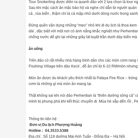
Tour Snokerling được diễn ra quanh đảo với 2 lựa chọn là tour ngắn
Sau khi mặc cách ăn mặc bảo hộ và nghe chỉ dẫn từ người quản l
cá , rùa biển , thậm chí là cá mập nhỏ dưới dòng nước trong xanh
Đừng quên vận dụng những “mẹo” nhỏ khi đi du lịch là thoa kem c
dài , đặc biệt với một nơi có ánh nắng khắc nghiệt như Perhenti
chống nước để ghi lại những giây lát tuyệt trần dưới đáy biển mà
ăn uống
Trên đảo có rất nhiều nhà hàng bình dân cho các món cơm rang 
Fisshing Village trên đảo Kecil , đồ ăn chỉ từ 6-10 RM/món nhưng
Món ăn được du khách yêu thích nhất là Pataya Fire Rice – trứn
cơm là những gì mà món ăn mang lại.
Thật không sai khi nói đảo Perhentian là “thiên đường sông cả” 
mình bị phung phá khi kết thúc chuyến đi. Mùa hè sắp đến rồi ,
Thông tin liên hệ :
Đơn vị Du lịch Phượng Hoàng
Hotline : 04.3533.5388
Địa chỉ : Số 118 đường Mai Anh Tuấn - Đống Đa – Hà Nội