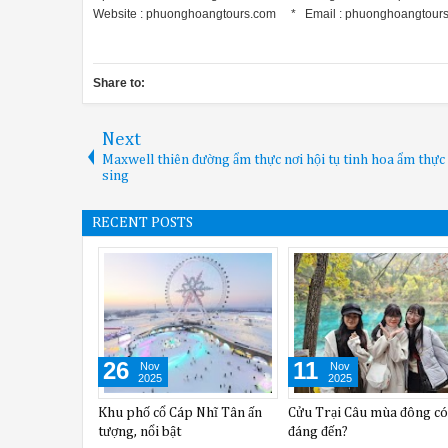
Website : phuonghoangtours.com * Email : phuonghoangtour
Share to:
Next
Maxwell thiên đường ẩm thực nơi hội tụ tinh hoa ẩm thực
sing
RECENT POSTS
24
19
Apr
Mar
2025
2025
iểm không thể bỏ
Một vài nét về nền kinh tế của
Phụ kiện không thể thiế
uý Châu
Trung Quốc
du lịch Bắc Kinh mùa đ