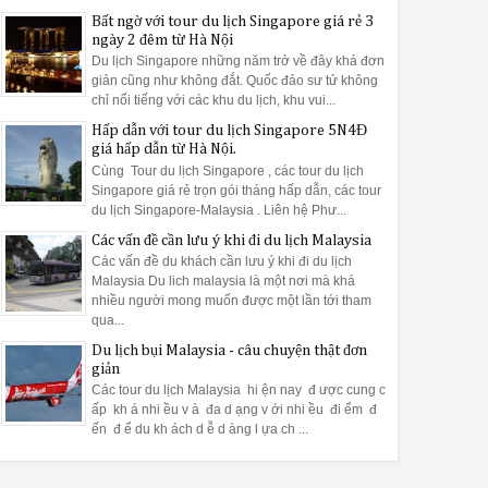
Bất ngờ với tour du lịch Singapore giá rẻ 3
ngày 2 đêm từ Hà Nội
Du lịch Singapore những năm trở về đây khá đơn
giản cũng như không đắt. Quốc đảo sư tử không
chỉ nổi tiếng với các khu du lịch, khu vui...
Hấp dẫn với tour du lịch Singapore 5N4Đ
giá hấp dẫn từ Hà Nội.
Cùng Tour du lịch Singapore , các tour du lịch
Singapore giá rẻ trọn gói tháng hấp dẫn, các tour
du lịch Singapore-Malaysia . Liên hệ Phư...
Các vấn đề cần lưu ý khi đi du lịch Malaysia
Các vấn đề du khách cần lưu ý khi đi du lịch
Malaysia Du lich malaysia là một nơi mà khá
nhiều người mong muốn được một lần tới tham
qua...
Du lịch bụi Malaysia - câu chuyện thật đơn
giản
Các tour du lịch Malaysia hi ện nay đ ược cung c
ấp kh á nhi ều v à đa d ạng v ới nhi ều đi ểm đ
ến đ ể du kh ách d ễ d àng l ựa ch ...