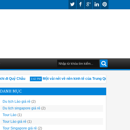
G
 đi Quý Châu
Một vài nét về nền kinh tế của Trung Quốc
Phụ
3:42 PM
10:01 AM
DANH MỤC
Du lịch Lào giá rẻ
(2)
Du lịch singapore giá rẻ
(2)
Tour Lào
(1)
Tour Lào giá rẻ
(1)
Tour Singapore giá rẻ
(2)