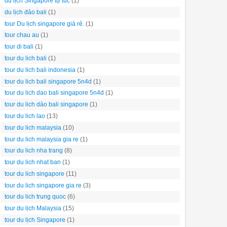
du lịch Singapore tự túc
(1)
du lịch đảo bali
(1)
tour Du lịch singapore giá rẻ.
(1)
tour chau au
(1)
tour di bali
(1)
tour du lich bali
(1)
tour du lich bali indonesia
(1)
tour du lich bali singapore 5n4d
(1)
tour du lich dao bali singapore 5n4d
(1)
tour du lich dảo bali singapore
(1)
tour du lich lao
(13)
tour du lich malaysia
(10)
tour du lich malaysia gia re
(1)
tour du lich nha trang
(8)
tour du lich nhat ban
(1)
tour du lich singapore
(11)
tour du lich singapore gia re
(3)
tour du lich trung quoc
(6)
tour du lịch Malaysia
(15)
tour du lịch Singapore
(1)