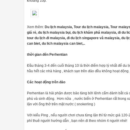
khoảng 10p.
Xem thêm:
Du lịch malaysia, Tour du lịch malaysia, Tour malaysi
giá rẻ, du lịch malaysia bụi, du lịch khám phá malaysia, di du l
tour du lịch đi malaysia, đi du lịch singapore và malaysia, du l
can biet, du lich malaysia can biet,..
thời gian đến Perhentian
Đầu tháng 3-4 đến cuối tháng 10 là thời điểm hợp lý nhất để du lịch
hầu hết các nhà hàng , khách sạn trên đảo đều không hoạt động.
Các hoạt động trên đảo
Perhentian là hải phận được bảo tàng bởi lệnh cấm đánh bắt cá cũ
phú và sinh động. Hơn nữa , nước biển ở Perhentian rất trong xa
lặn với ống thở trên mặt nước ( snokerling )
Với kiểu Ping , nếu người chơi chưa từng lặn thì từ mức giá 120-2
phí thuê người hướng dẫn , bạn nên đi theo nhóm 4 người nhé!