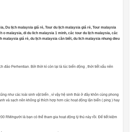
a, Du lịch malaysia giá rẻ, Tour du lịch malaysia giá rẻ, Tour malaysia
ich o malaysia, di du lich malaysia 1 minh, các tour du lịch malaysia, các
ịch malaysia giá rẻ, du lịch malaysia cần biết, du lich malaysia nhung dieu
 đảo Perhentian. Bởi thời kì còn lại là lúc biển động , thời tiết xấu nên
ng như các loài sinh vật biển , vì vậy hệ sinh thái ở đây khôn cùng phong
nh và sạch nên không gì thích hợp hơn các hoạt động lặn biển ( ping ) hay
00 RM/người là bạn có thể tham gia hoạt động lý thú này rồi. Để tiết kiệm