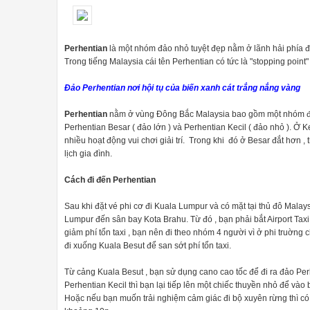
Perhentian
là một nhóm đảo nhỏ tuyệt đẹp nằm ở lãnh hải phía đ
Trong tiếng Malaysia cái tên Perhentian có tức là "stopping point" 
Đảo Perhentian nơi hội tụ của biến xanh cát trắng nắng vàng
Perhentian
nằm ở vùng Đông Bắc Malaysia bao gồm một nhóm đảo 
Perhentian Besar ( đảo lớn ) và Perhentian Kecil ( đảo nhỏ ). Ở Kec
nhiều hoạt động vui chơi giải trí. Trong khi đó ở Besar đắt hơn ,
lịch gia đình.
Cách đi đến Perhentian
Sau khi đặt vé phi cơ đi Kuala Lumpur và có mặt tại thủ đô Malay
Lumpur đến sân bay Kota Brahu. Từ đó , bạn phải bắt Airport Ta
giảm phí tổn taxi , bạn nên đi theo nhóm 4 người vì ở phi truờng
đi xuống Kuala Besut để san sớt phí tổn taxi.
Từ cảng Kuala Besut , bạn sử dụng cano cao tốc để đi ra đảo P
Perhentian Kecil thì bạn lại tiếp lên một chiếc thuyền nhỏ để và
Hoặc nếu bạn muốn trải nghiệm cảm giác đi bộ xuyên rừng thì có