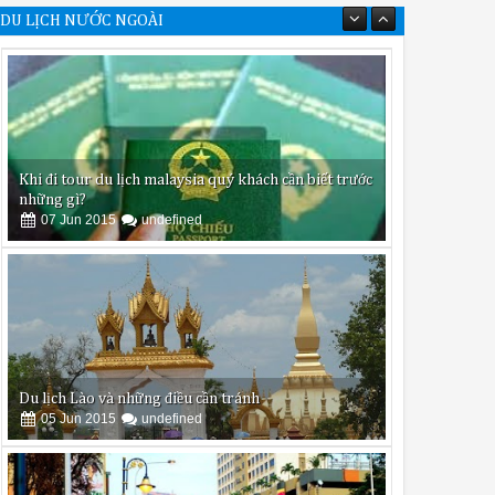
DU LỊCH NƯỚC NGOÀI
Khi đi tour du lịch malaysia quý khách cần biết trước
những gì?
07
Jun
2015
undefined
Du lịch Lào và những điều cần tránh
05
Jun
2015
undefined