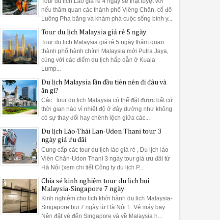
Tour du lịch Lào giá rẻ 4 ngày sẽ thật tuyệt vời
nếu thăm quan các thành phố Viêng Chăn, cố đô
Luông Pha băng và khám phá cuộc sống bình y...
Tour du lịch Malaysia giá rẻ 5 ngày
Tour du lịch Malaysia giá rẻ 5 ngày thăm quan
thành phố hành chính Malaysia mới Putra Jaya,
cùng với các điểm du lịch hấp dẫn ở Kuala
Lump...
Du lịch Malaysia lần đầu tiên nên đi đâu và
ăn gì?
Các tour du lịch Malaysia có thể đặt được bất cứ
thời gian nào vì nhiệt độ ở đây dường như không
có sự thay đổi hay chênh lệch giữa các...
Du lịch Lào-Thái Lan-Udon Thani tour 3
ngày giá ưu đãi
Cung cấp các tour du lịch lào giá rẻ , Du lịch lào-
Viên Chăn-Udon Thani 3 ngày tour giá ưu đãi từ
Hà Nội (xem chi tiết Công ty du lịch P...
Chia sẻ kinh nghiệm tour du lịch bụi
Malaysia-Singapore 7 ngày
Kinh nghiệm cho lịch khởi hành du lịch Malaysia-
Singapore bụi 7 ngày từ Hà Nội 1. Vé máy bay:
Nên đặt vé đến Singapore và về Malaysia h...