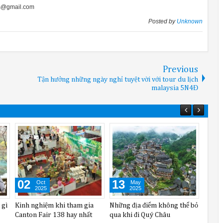
s@gmail.com
Posted by
Unknown
Previous
Tận hưởng những ngày nghỉ tuyệt vời với tour du lịch
malaysia 5N4Đ
26
11
Nov
Nov
2025
2025
u khi
Khu phố cổ Cáp Nhĩ Tân ấn
Cửu Trại Câu mùa đông có gì
ông
tượng, nổi bật
đáng đến?