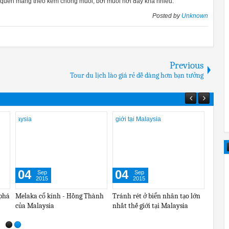
g quên mang theo kem chống muỗi, bởi muỗi nơi đây khá nhiều.
Posted by
Unknown
Previous
Tour du lịch lào giá rẻ dễ dàng hơn bạn tưởng
26
26
g
Aug
Aug
5
2015
2015
đi chơi xa giảm mạnh
Những điểm ngắm cảnh từ
Bí quyết cho chuyến
alaysia giá rẻ
trên cao ở Malaysia
đất nước Malaysia