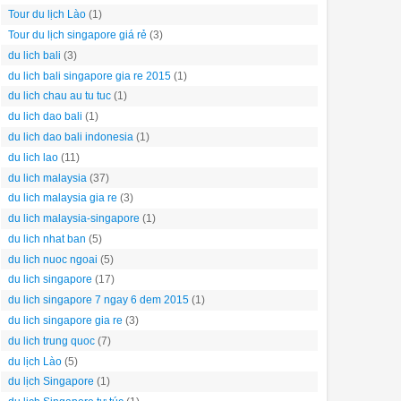
Tour du lịch Lào
(1)
Tour du lịch singapore giá rẻ
(3)
du lich bali
(3)
du lich bali singapore gia re 2015
(1)
du lich chau au tu tuc
(1)
du lich dao bali
(1)
du lich dao bali indonesia
(1)
du lich lao
(11)
du lich malaysia
(37)
du lich malaysia gia re
(3)
du lich malaysia-singapore
(1)
du lich nhat ban
(5)
du lich nuoc ngoai
(5)
du lich singapore
(17)
du lich singapore 7 ngay 6 dem 2015
(1)
du lich singapore gia re
(3)
du lich trung quoc
(7)
du lịch Lào
(5)
du lịch Singapore
(1)