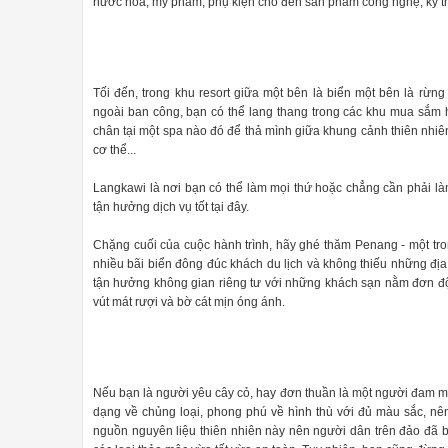
nước hoa, mỹ phẩm, phụ kiện cho đến sản phẩm công nghệ, kỹ th
Tối đến, trong khu resort giữa một bên là biển một bên là rừ
ngoài ban công, bạn có thể lang thang trong các khu mua sắm 
chân tại một spa nào đó để thả mình giữa khung cảnh thiên nhiê
cơ thể...
Langkawi là nơi bạn có thể làm mọi thứ hoặc chẳng cần phải là
tận hưởng dịch vụ tốt tại đây.
Chặng cuối của cuộc hành trình, hãy ghé thăm Penang - một tro
nhiều bãi biển đông đúc khách du lịch và không thiếu những đị
tận hưởng không gian riêng tư với những khách sạn nằm đơn độc,
vút mát rượi và bờ cát mịn óng ánh.
Nếu bạn là người yêu cây cỏ, hay đơn thuần là một người đam mê
dạng về chủng loại, phong phú về hình thù với đủ màu sắc, nê
nguồn nguyên liệu thiên nhiên này nên người dân trên đảo đã b