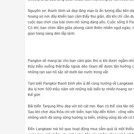
Nguyên sơ, thanh bình và đẹp lãng mạn là ấn tượng đầu tiên d
hoang sơ nơi đây khiến bạn cảm thấy thư giãn, đôi khi chỉ cần 
cuộc dạo chơi của loài chim mỏ sừng đáng yêu. Cuộc sống ở Pangk
Có khi, bạn chìm đắm giữa phong cảnh thiên nhiên ngọt ngào, n
gian hàng sáng đèn lấp lánh.
Pangkor sẽ mang lại cho bạn cảm giác thú vị khi được ngắm nhữ
thủy triều xuống thật thấp ngoài đảo Giam để được tận hưởng c
những rạn san hô sặc sỡ dưới làn nước trong vắt.
Tạm biệt Pangkor thanh bình yên ả để cùng hướng về Langkawi -
địa lý hơn 500 triệu năm với những bãi biển tự nhiên hoang sơ 
thế giới.
Bãi biển Tanjung Rhu đẹp với bờ cát mịn. Bạn có thể vừa tản bộ
Sau khi chơi đùa thỏa chí với biển, bạn hãy đến Kilim - công vi
những vách đá sừng sững hướng ra biển, những vùng đá vôi có lịc
Đến Langkawi mà bỏ qua hoạt động mua sắm quả là một thiếu s