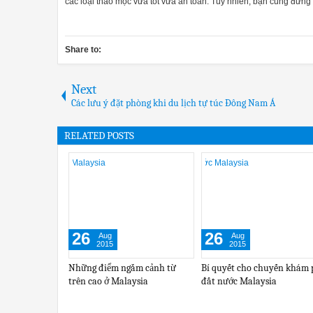
các loại thảo mộc vừa tốt vừa an toàn. Tuy nhiên, bạn cũng đừn
Share to:
Next
Các lưu ý đặt phòng khi du lịch tự túc Đông Nam Á
RELATED POSTS
04
04
28
Sep
Sep
Au
2015
2015
201
Tránh rét ở biển nhân tạo lớn
Tour malaysia giá rẻ: Đi chơi ở
Các hãng 
nhất thế giới tại Malaysia
đâu trên đảo đại bàng
giá Tour m