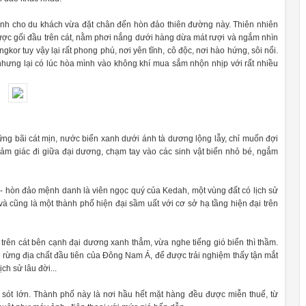
ành cho du khách vừa đặt chân đến hòn đảo thiên đường này. Thiên nhiên
được gối đầu trên cát, nằm phơi nắng dưới hàng dừa mát rượi và ngắm nhìn
or tuy vậy lại rất phong phú, nơi yên tĩnh, cô độc, nơi hào hứng, sôi nổi.
hưng lại có lúc hòa mình vào không khí mua sắm nhộn nhịp với rất nhiều
ng bãi cát mịn, nước biển xanh dưới ánh tà dương lộng lẫy, chỉ muốn đợi
ảm giác đi giữa đại dương, chạm tay vào các sinh vật biển nhỏ bé, ngắm
 hòn đảo mệnh danh là viên ngọc quý của Kedah, một vùng đất có lịch sử
và cũng là một thành phố hiện đại sầm uất với cơ sở hạ tầng hiện đại trên
 trên cát bên cạnh đại dương xanh thẳm, vừa nghe tiếng gió biển thì thầm.
ên rừng địa chất đầu tiên của Đông Nam Á, để được trải nghiệm thấy tận mắt
h sử lâu đời...
ót lớn. Thành phố này là nơi hầu hết mặt hàng đều được miễn thuế, từ