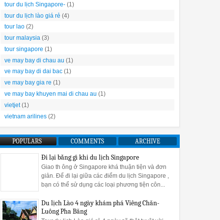
tour du lịch Singapore-
(1)
tour du lịch lào giá rẻ
(4)
tour lao
(2)
tour malaysia
(3)
tour singapore
(1)
ve may bay di chau au
(1)
ve may bay di dai bac
(1)
ve may bay gia re
(1)
ve may bay khuyen mai di chau au
(1)
vietjet
(1)
vietnam arilines
(2)
POPULARS
COMMENTS
ARCHIVE
Đi lại bằng gì khi du lịch Singapore
Giao th ông ở Singapore khá thuận tiện và đơn
giản. Để đi lại giữa các điểm du lịch Singapore ,
bạn có thể sử dụng các loại phương tiện côn...
 khám phá
Du lịch Lào 4 ngày khám phá Viêng Chăn-
Luông Pha Băng