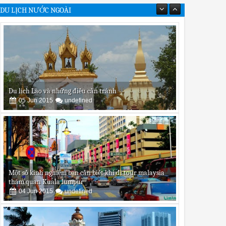
DU LỊCH NƯỚC NGOÀI
Du lịch Lào và những điều cần tránh
05
Jun
2015
undefined
Một số kinh nghiệm bạn cần biết khi đi tour malaysia
thăm quan Kuala lumpur
04
Jun
2015
undefined