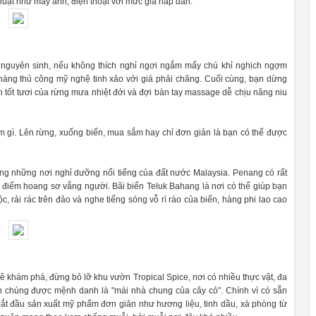
uật như máy ảnh, điện thoại với mức giá hấp dẫn.
ng nguyên sinh, nếu không thích nghỉ ngơi ngắm mấy chú khỉ nghịch ngợm
hàng thủ công mỹ nghệ tinh xảo với giá phải chăng. Cuối cùng, bạn dừng
n tốt tươi của rừng mưa nhiệt đới và đợi bàn tay massage dễ chịu nâng niu
m gì. Lên rừng, xuống biển, mua sắm hay chỉ đơn giản là bạn có thể được
ng những nơi nghỉ dưỡng nổi tiếng của đất nước Malaysia. Penang có rất
a điểm hoang sơ vắng người. Bãi biển Teluk Bahang là nơi có thể giúp bạn
 rải rác trên đảo và nghe tiếng sóng vỗ rì rào của biển, hàng phi lao cao
 khám phá, đừng bỏ lỡ khu vườn Tropical Spice, nơi có nhiều thực vật, đa
n chúng được mệnh danh là "mái nhà chung của cây cỏ". Chính vì có sẵn
ắt đầu sản xuất mỹ phẩm đơn giản như hương liệu, tinh dầu, xà phòng từ