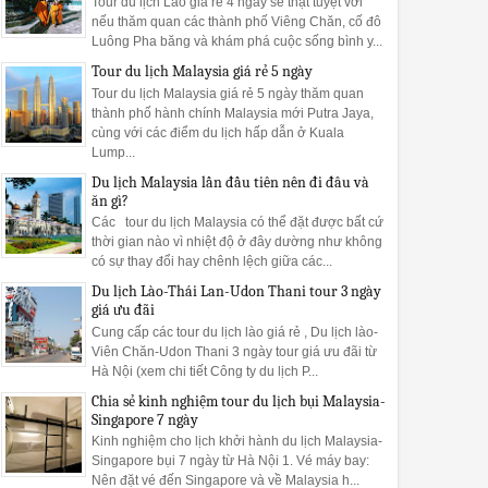
Tour du lịch Lào giá rẻ 4 ngày sẽ thật tuyệt vời
nếu thăm quan các thành phố Viêng Chăn, cố đô
Luông Pha băng và khám phá cuộc sống bình y...
Tour du lịch Malaysia giá rẻ 5 ngày
Tour du lịch Malaysia giá rẻ 5 ngày thăm quan
thành phố hành chính Malaysia mới Putra Jaya,
cùng với các điểm du lịch hấp dẫn ở Kuala
Lump...
Du lịch Malaysia lần đầu tiên nên đi đâu và
ăn gì?
Các tour du lịch Malaysia có thể đặt được bất cứ
thời gian nào vì nhiệt độ ở đây dường như không
có sự thay đổi hay chênh lệch giữa các...
Du lịch Lào-Thái Lan-Udon Thani tour 3 ngày
giá ưu đãi
Cung cấp các tour du lịch lào giá rẻ , Du lịch lào-
Viên Chăn-Udon Thani 3 ngày tour giá ưu đãi từ
Hà Nội (xem chi tiết Công ty du lịch P...
Chia sẻ kinh nghiệm tour du lịch bụi Malaysia-
Singapore 7 ngày
Kinh nghiệm cho lịch khởi hành du lịch Malaysia-
Singapore bụi 7 ngày từ Hà Nội 1. Vé máy bay:
Nên đặt vé đến Singapore và về Malaysia h...