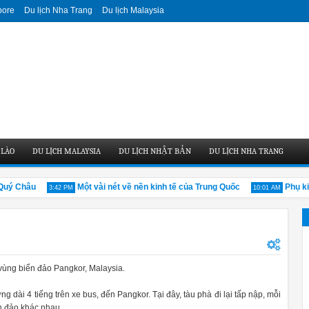
pore
Du lịch Nha Trang
Du lịch Malaysia
 LÀO
DU LỊCH MALAYSIA
DU LỊCH NHẬT BẢN
DU LỊCH NHA TRANG
ý Châu
Một vài nét về nền kinh tế của Trung Quốc
Phụ kiện
3:42 PM
10:01 AM
vùng biển đảo Pangkor, Malaysia.
dài 4 tiếng trên xe bus, đến Pangkor. Tại đây, tàu phà đi lại tấp nập, mỗi
n đảo khác nhau.