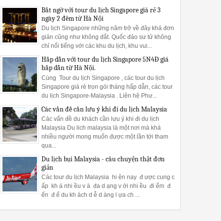
Bất ngờ với tour du lịch Singapore giá rẻ 3
ngày 2 đêm từ Hà Nội
Du lịch Singapore những năm trở về đây khá đơn
giản cũng như không đắt. Quốc đảo sư tử không
chỉ nổi tiếng với các khu du lịch, khu vui...
Hấp dẫn với tour du lịch Singapore 5N4Đ giá
hấp dẫn từ Hà Nội.
Cùng Tour du lịch Singapore , các tour du lịch
Singapore giá rẻ trọn gói tháng hấp dẫn, các tour
du lịch Singapore-Malaysia . Liên hệ Phư...
Các vấn đề cần lưu ý khi đi du lịch Malaysia
Các vấn đề du khách cần lưu ý khi đi du lịch
Malaysia Du lich malaysia là một nơi mà khá
nhiều người mong muốn được một lần tới tham
qua...
Du lịch bụi Malaysia - câu chuyện thật đơn
giản
Các tour du lịch Malaysia hi ện nay đ ược cung c
ấp kh á nhi ều v à đa d ạng v ới nhi ều đi ểm đ
ến đ ể du kh ách d ễ d àng l ựa ch ...