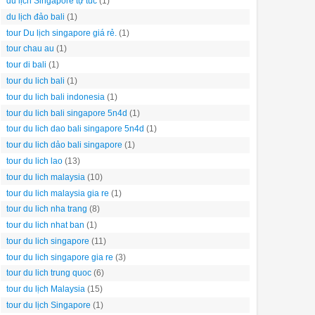
du lịch Singapore tự túc
(1)
du lịch đảo bali
(1)
tour Du lịch singapore giá rẻ.
(1)
tour chau au
(1)
tour di bali
(1)
tour du lich bali
(1)
tour du lich bali indonesia
(1)
tour du lich bali singapore 5n4d
(1)
tour du lich dao bali singapore 5n4d
(1)
tour du lich dảo bali singapore
(1)
tour du lich lao
(13)
tour du lich malaysia
(10)
tour du lich malaysia gia re
(1)
tour du lich nha trang
(8)
tour du lich nhat ban
(1)
tour du lich singapore
(11)
tour du lich singapore gia re
(3)
tour du lich trung quoc
(6)
tour du lịch Malaysia
(15)
tour du lịch Singapore
(1)