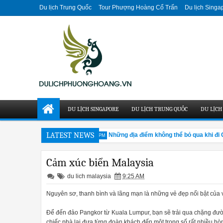
Du lịch Trung Quốc
Tour Phượng Hoàng Cổ Trấn
Du lịch Singa
DU LỊCH SINGAPORE
DU LỊCH TRUNG QUỐC
DU LỊCH
LATEST NEWS
Canton Fair 138 hay nhất
Những địa điểm không thể bỏ qua khi đi Qu
4:25 PM
Cảm xúc biển Malaysia
du lich malaysia
9:25 AM
Nguyên sơ, thanh bình và lãng mạn là những vẻ đẹp nổi bật của 
Để đến đảo Pangkor từ Kuala Lumpur, bạn sẽ trải qua chặng đường 
chiếc phà lại đưa từng đoàn khách đến một trong số rất nhiều hò