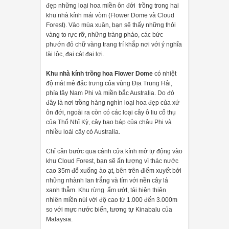
đẹp những loại hoa miền ôn đới trồng trong hai
khu nhà kính mái vòm (Flower Dome và Cloud
Forest). Vào mùa xuân, bạn sẽ thấy những thỏi
vàng to rực rỡ, những tràng pháo, các bức
phướn đỏ chữ vàng trang trí khắp nơi với ý nghĩa
tài lộc, đại cát đại lợi.
Khu nhà kính trồng hoa Flower Dome
có nhiệt
độ mát mẻ đặc trưng của vùng Địa Trung Hải,
phía tây Nam Phi và miền bắc Australia. Do đó
đây là nơi trồng hàng nghìn loại hoa đẹp của xứ
ôn đới, ngoài ra còn có các loại cây ô liu cổ thụ
của Thổ Nhĩ Kỳ, cây bao báp của châu Phi và
nhiều loài cây cỏ Australia.
Chỉ cần bước qua cánh cửa kính mở tự động vào
khu Cloud Forest, bạn sẽ ấn tượng vì thác nước
cao 35m đổ xuống ào ạt, bên trên điểm xuyết bởi
những nhành lan trắng và tím với nền cây lá
xanh thẫm. Khu rừng ẩm ướt, tái hiện thiên
nhiên miền núi với độ cao từ 1.000 đến 3.000m
so với mực nước biển, tương tự Kinabalu của
Malaysia.