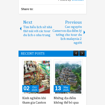
Share to:
Next
Previous
Cao nguyên
Tìm hiểu lịch sử nhà
Cameron địa điểm lý
thờ núi với các tour
tưởng cho tour du
du lịch o nha trang
lịch malaysia 2
người
RECENT POSTS
02
13
24
Oct
May
Apr
2025
2025
2025
Kinh nghiệm khi
Những địa điểm
Một vài nét về nền
tham gia Canton
không thể bỏ qua
kinh tế của Trung
t