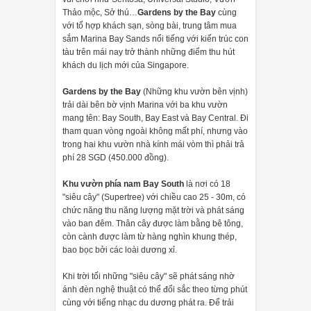
Thảo mộc, Sở thú…
Gardens by the Bay
cùng
với tổ hợp khách sạn, sòng bài, trung tâm mua
sắm Marina Bay Sands nổi tiếng với kiến trúc con
tàu trên mái nay trở thành những điểm thu hút
khách du lịch mới của Singapore.
Gardens by the Bay
(Những khu vườn bên vịnh)
trải dài bên bờ vịnh Marina với ba khu vườn
mang tên: Bay South, Bay East và Bay Central. Đi
tham quan vòng ngoài không mất phí, nhưng vào
trong hai khu vườn nhà kính mái vòm thì phải trả
phí 28 SGD (450.000 đồng).
Khu vườn phía nam Bay South
là nơi có 18
"siêu cây" (Supertree) với chiều cao 25 - 30m, có
chức năng thu năng lượng mặt trời và phát sáng
vào ban đêm. Thân cây được làm bằng bê tông,
còn cành được làm từ hàng nghìn khung thép,
bao bọc bởi các loài dương xỉ.
Khi trời tối những "siêu cây" sẽ phát sáng nhờ
ánh đèn nghệ thuật có thể đổi sắc theo từng phút
cùng với tiếng nhạc du dương phát ra. Để trải