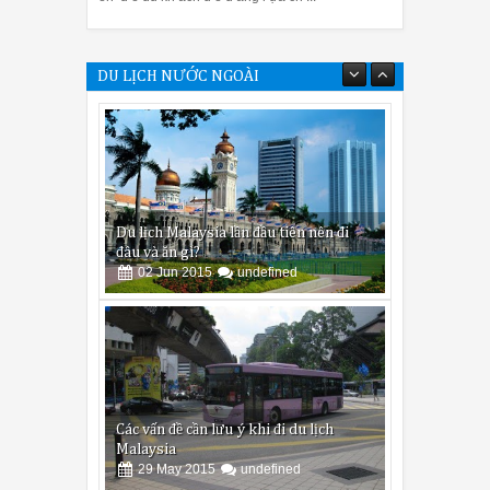
DU LỊCH NƯỚC NGOÀI
Du lịch Malaysia lần đầu tiên nên đi
đâu và ăn gì?
02
Jun
2015
undefined
Các vấn đề cần lưu ý khi đi du lịch
Malaysia
29
May
2015
undefined