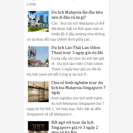
Lump...
Du lịch Malaysia lần đầu tiên
nên đi đâu và ăn gì?
Các tour du lịch Malaysia có thể
đặt được bất cứ thời gian nào vì
nhiệt độ ở đây dường như không
có sự thay đổi hay chênh lệch giữa các...
Du lịch Lào-Thái Lan-Udon
Thani tour 3 ngày giá ưu đãi
Cung cấp các tour du lịch lào giá
rẻ , Du lịch lào-Viên Chăn-Udon
Thani 3 ngày tour giá ưu đãi từ
Hà Nội (xem chi tiết Công ty du lịch P...
Chia sẻ kinh nghiệm tour du
lịch bụi Malaysia-Singapore 7
ngày
Kinh nghiệm cho lịch khởi hành
du lịch Malaysia-Singapore bụi 7
ngày từ Hà Nội 1. Vé máy bay: Nên đặt vé đến
Singapore và về Malaysia h...
Bất ngờ với tour du lịch
Singapore giá rẻ 3 ngày 2
đêm từ Hà Nội