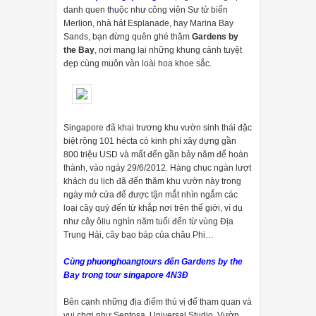
danh quen thuộc như công viên Sư tử biển
Merlion, nhà hát Esplanade, hay Marina Bay
Sands, bạn đừng quên ghé thăm
Gardens by
the Bay
, nơi mang lại những khung cảnh tuyệt
đẹp cùng muôn vàn loài hoa khoe sắc.
Singapore đã khai trương khu vườn sinh thái đặc
biệt rộng 101 hécta có kinh phí xây dựng gần
800 triệu USD và mất đến gần bảy năm để hoàn
thành, vào ngày 29/6/2012. Hàng chục ngàn lượt
khách du lịch đã đến thăm khu vườn này trong
ngày mở cửa để được tận mắt nhìn ngắm các
loại cây quý đến từ khắp nơi trên thế giới, ví dụ
như cây ôliu nghìn năm tuổi đến từ vùng Địa
Trung Hải, cây bao báp của châu Phi…
Cùng phuonghoangtours đến Gardens by the
Bay trong tour singapore 4N3Đ
Bên cạnh những địa điểm thú vị để tham quan và
vui chơi như Sentosa, Universal Studio, Vườn