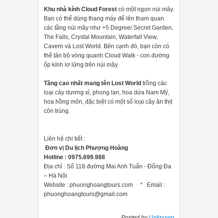
Khu nhà kính Cloud Forest
có một ngọn núi mây.
Bạn có thể dùng thang máy để lên tham quan
các tầng núi mây như +5 Degree/ Secret Garden,
The Falls, Crystal Mountain, Waterfall View,
Cavern và Lost World. Bên cạnh đó, bạn còn có
thể tản bộ vòng quanh Cloud Walk - con đường
ốp kính lơ lửng trên núi mây.
Tầng cao nhất mang tên Lost World
trồng các
loại cây dương xỉ, phong lan, hoa dứa Nam Mỹ,
hoa hồng môn, đặc biệt có một số loại cây ăn thịt
côn trùng.
Liên hệ chi tiết :
Đơn vị Du lịch Phượng Hoàng
Hotline : 0975.699.988
Địa chỉ : Số 118 đường Mai Anh Tuấn - Đống Đa
– Hà Nội
Website : phuonghoangtours.com * Email :
phuonghoangtours@gmail.com
Posted by
Unknown