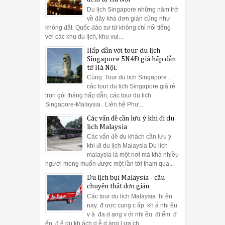
Du lịch Singapore những năm trở
về đây khá đơn giản cũng như
không đắt. Quốc đảo sư tử không chỉ nổi tiếng
với các khu du lịch, khu vui...
Hấp dẫn với tour du lịch
Singapore 5N4Đ giá hấp dẫn
từ Hà Nội.
Cùng Tour du lịch Singapore ,
các tour du lịch Singapore giá rẻ
trọn gói tháng hấp dẫn, các tour du lịch
Singapore-Malaysia . Liên hệ Phư...
Các vấn đề cần lưu ý khi đi du
lịch Malaysia
Các vấn đề du khách cần lưu ý
khi đi du lịch Malaysia Du lich
malaysia là một nơi mà khá nhiều
người mong muốn được một lần tới tham qua...
Du lịch bụi Malaysia - câu
chuyện thật đơn giản
Các tour du lịch Malaysia hi ện
nay đ ược cung c ấp kh á nhi ều
v à đa d ạng v ới nhi ều đi ểm đ
ến đ ể du kh ách d ễ d àng l ựa ch ...