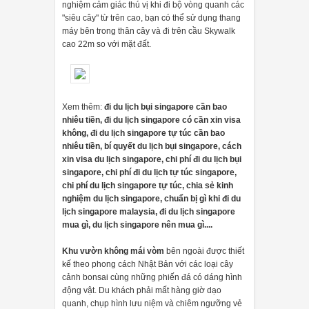
nghiệm cảm giác thú vị khi đi bộ vòng quanh các
"siêu cây" từ trên cao, bạn có thể sử dụng thang
máy bên trong thân cây và đi trên cầu Skywalk
cao 22m so với mặt đất.
Xem thêm:
đi du lịch bụi singapore cần bao
nhiêu tiền, đi du lịch singapore có cần xin visa
không, đi du lịch singapore tự túc cần bao
nhiêu tiền, bí quyết du lịch bụi singapore, cách
xin visa du lịch singapore, chi phí đi du lịch bụi
singapore, chi phí đi du lịch tự túc singapore,
chi phí du lịch singapore tự túc, chia sẻ kinh
nghiệm du lịch singapore, chuẩn bị gì khi đi du
lịch singapore malaysia, đi du lịch singapore
mua gì, du lịch singapore nên mua gì....
Khu vườn không mái vòm
bên ngoài được thiết
kế theo phong cách Nhật Bản với các loại cây
cảnh bonsai cùng những phiến đá có dáng hình
động vật. Du khách phải mất hàng giờ dạo
quanh, chụp hình lưu niệm và chiêm ngưỡng vẻ