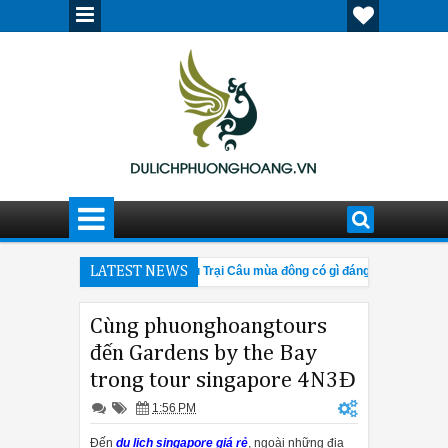
 ấn tượng, nổi bật
LATEST NEWS
Cửu Trại Câu mùa đông có gì đáng đến?
3:42 PM
4:28 PM
ết về hội chợ Canton Fair 205
Giải đáp thắc mắc về tour Tân Cương
12:30 PM
Cùng phuonghoangtours
đến Gardens by the Bay
trong tour singapore 4N3Đ
1:56 PM
Đến
du lịch singapore giá rẻ
, ngoài những địa