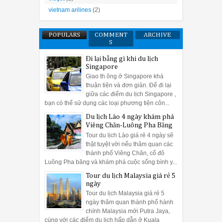
vietnam arilines
(2)
POPULARS
COMMENT
ARCHIVE
S
Đi lại bằng gì khi du lịch
Singapore
Giao th ông ở Singapore khá
thuận tiện và đơn giản. Để đi lại
giữa các điểm du lịch Singapore ,
bạn có thể sử dụng các loại phương tiện côn...
Du lịch Lào 4 ngày khám phá
Viêng Chăn-Luông Pha Băng
Tour du lịch Lào giá rẻ 4 ngày sẽ
thật tuyệt vời nếu thăm quan các
thành phố Viêng Chăn, cố đô
Luông Pha băng và khám phá cuộc sống bình y...
Tour du lịch Malaysia giá rẻ 5
ngày
Tour du lịch Malaysia giá rẻ 5
ngày thăm quan thành phố hành
chính Malaysia mới Putra Jaya,
cùng với các điểm du lịch hấp dẫn ở Kuala