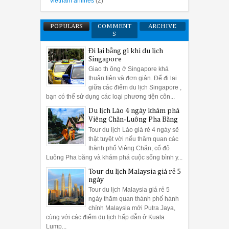
vietnam arilines
(2)
POPULARS
COMMENT
ARCHIVE
S
Đi lại bằng gì khi du lịch
Singapore
Giao th ông ở Singapore khá
thuận tiện và đơn giản. Để đi lại
giữa các điểm du lịch Singapore ,
bạn có thể sử dụng các loại phương tiện côn...
Du lịch Lào 4 ngày khám phá
Viêng Chăn-Luông Pha Băng
Tour du lịch Lào giá rẻ 4 ngày sẽ
thật tuyệt vời nếu thăm quan các
thành phố Viêng Chăn, cố đô
Luông Pha băng và khám phá cuộc sống bình y...
Tour du lịch Malaysia giá rẻ 5
ngày
Tour du lịch Malaysia giá rẻ 5
ngày thăm quan thành phố hành
chính Malaysia mới Putra Jaya,
cùng với các điểm du lịch hấp dẫn ở Kuala
Lump...