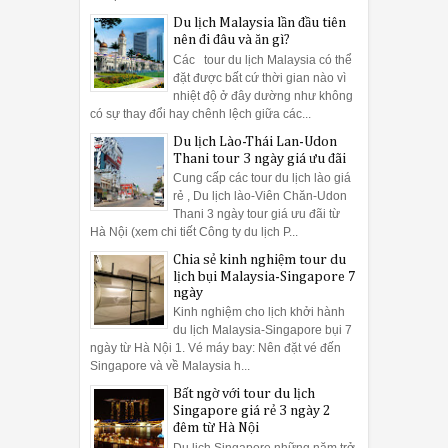
Du lịch Malaysia lần đầu tiên
nên đi đâu và ăn gì?
Các tour du lịch Malaysia có thể
đặt được bất cứ thời gian nào vì
nhiệt độ ở đây dường như không
có sự thay đổi hay chênh lệch giữa các...
Du lịch Lào-Thái Lan-Udon
Thani tour 3 ngày giá ưu đãi
Cung cấp các tour du lịch lào giá
rẻ , Du lịch lào-Viên Chăn-Udon
Thani 3 ngày tour giá ưu đãi từ
Hà Nội (xem chi tiết Công ty du lịch P...
Chia sẻ kinh nghiệm tour du
lịch bụi Malaysia-Singapore 7
ngày
Kinh nghiệm cho lịch khởi hành
du lịch Malaysia-Singapore bụi 7
ngày từ Hà Nội 1. Vé máy bay: Nên đặt vé đến
Singapore và về Malaysia h...
Bất ngờ với tour du lịch
Singapore giá rẻ 3 ngày 2
đêm từ Hà Nội
Du lịch Singapore những năm trở