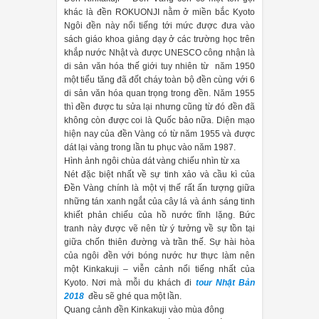
khác là đền ROKUONJI nằm ở miền bắc Kyoto
Ngôi đền này nổi tiếng tới mức được đưa vào
sách giáo khoa giảng dạy ở các trường học trên
khắp nước Nhật và được UNESCO công nhận là
di sản văn hóa thế giới tuy nhiên từ năm 1950
một tiểu tăng đã đốt cháy toàn bộ đền cùng với 6
di sản văn hóa quan trọng trong đền. Năm 1955
thì đền được tu sửa lại nhưng cũng từ đó đền đã
không còn được coi là Quốc bảo nữa. Diện mạo
hiện nay của đền Vàng có từ năm 1955 và được
dát lại vàng trong lần tu phục vào năm 1987.
Hình ảnh ngôi chùa dát vàng chiếu nhìn từ xa
Nét đặc biệt nhất về sự tinh xảo và cầu kì của
Đền Vàng chính là một vị thế rất ấn tượng giữa
những tán xanh ngắt của cây lá và ánh sáng tinh
khiết phản chiếu của hồ nước tĩnh lặng. Bức
tranh này được vẽ nên từ ý tưởng về sự tồn tại
giữa chốn thiên đường và trần thế. Sự hài hòa
của ngôi đền với bóng nước hư thực làm nên
một Kinkakuji – viễn cảnh nổi tiếng nhất của
Kyoto. Nơi mà mỗi du khách đi
tour Nhật Bản
2018
đều sẽ ghé qua một lần.
Quang cảnh đền Kinkakuji vào mùa đông