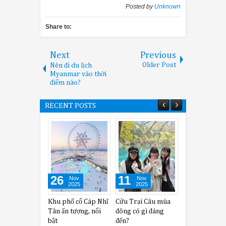
Posted by
Unknown
Share to:
Next
Previous
Older Post
Nên đi du lịch
Myanmar vào thời
điểm nào?
RECENT POSTS
26
11
02
Nov
Nov
Oct
2025
2025
2025
Khu phố cổ Cáp Nhĩ
Cửu Trại Câu mùa
Kinh nghiệm khi
Tân ấn tượng, nổi
đông có gì đáng
tham gia Canton
bật
đến?
Fair 138 hay nhất