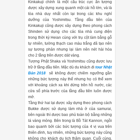
Kinkakuji chính là một cấu trúc cực ấn tượng
được xây dựng xung quanh một cái hồ lớn, và là
tòa nhà duy nhất còn lại trong các khu nghỉ
dưỡng của Yoshimitsu. Tầng đầu tiên của
Kinkakuji cũng được xây dựng theo phong cách
Shinden sử dụng cho các tòa nhà cung điện
trong thời kỳ Heian cùng với trụ cột làm bằng gỗ
tự nhiên, tường thạch cao màu trắng đã tạo nên
sự tương phản nhưng lại làm nên nét hài hòa
cho 2 tầng trên được dát vàng.
Tượng Phật Shaka và Yoshimitsu cũng được lưu
trữ ở tầng đầu tiên. Mặc dù du khách đi
tour Nhật
Bản 2018
sẽ không được chiêm ngưỡng gần
những bức tượng này thế nhưng họ có thể xem
với khoảng cách xa khi đứng trên hồ nước, các
cửa sổ phía trước của tầng đầu tiên luôn được
mở.
Tầng thứ hai lại được xây dựng theo phong cách
Bukke được sử dụng làm nhà ở của samurai,
bên ngoài thì được bao phủ toàn bộ bằng những
lá vàng mỏng. Bên trong là Bồ Tát Kannon, ngồi
bao quanh bởi các bức tượng của 4 vị vua trên
thiên đình, tuy nhiên, những bức tượng này cũng
không cho khách du lịch thăm quan. Cuối cùng,