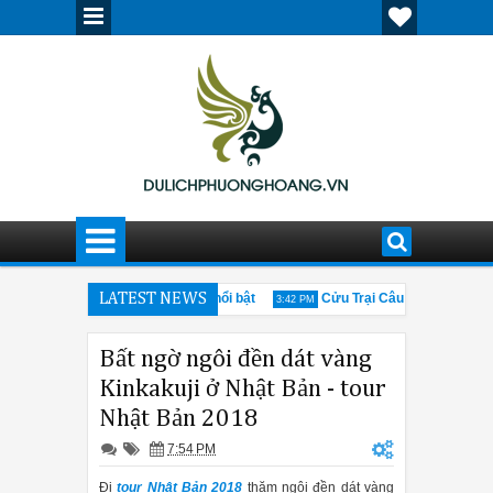
u phố cổ Cáp Nhĩ Tân ấn tượng, nổi bật
LATEST NEWS
Cửu Trại Câu mùa đông có gì
3:42 PM
ững thông tin cần biết về hội chợ Canton Fair 205
Giải đáp thắc mắ
12:30 PM
Bất ngờ ngôi đền dát vàng
Kinkakuji ở Nhật Bản - tour
Nhật Bản 2018
7:54 PM
Đi
tour Nhật Bản 2018
thăm ngôi đền dát vàng