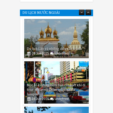
DU LỊCH NƯỚC NGOÀI
Một số kinh nghiệm bạn cần biết khi đi
tour malaysia thăm quan Kuala
lumpur
04
Jun
2015
undefined
Du lịch Malaysia lần đầu tiên nên đi
đâu và ăn gì?
02
Jun
2015
undefined