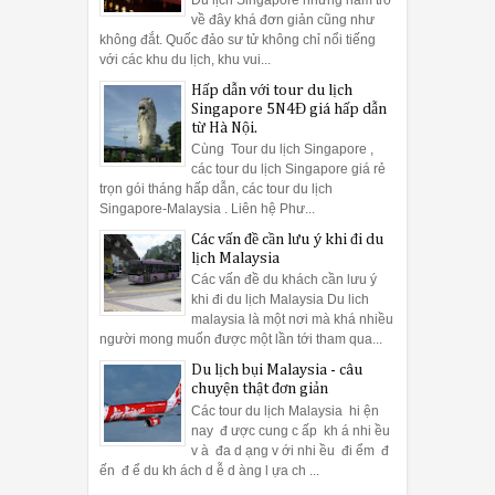
về đây khá đơn giản cũng như
không đắt. Quốc đảo sư tử không chỉ nổi tiếng
với các khu du lịch, khu vui...
Hấp dẫn với tour du lịch
Singapore 5N4Đ giá hấp dẫn
từ Hà Nội.
Cùng Tour du lịch Singapore ,
các tour du lịch Singapore giá rẻ
trọn gói tháng hấp dẫn, các tour du lịch
Singapore-Malaysia . Liên hệ Phư...
Các vấn đề cần lưu ý khi đi du
lịch Malaysia
Các vấn đề du khách cần lưu ý
khi đi du lịch Malaysia Du lich
malaysia là một nơi mà khá nhiều
người mong muốn được một lần tới tham qua...
Du lịch bụi Malaysia - câu
chuyện thật đơn giản
Các tour du lịch Malaysia hi ện
nay đ ược cung c ấp kh á nhi ều
v à đa d ạng v ới nhi ều đi ểm đ
ến đ ể du kh ách d ễ d àng l ựa ch ...