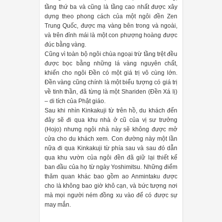
tầng thứ ba và cũng là tầng cao nhất được xây
dựng theo phong cách của một ngôi đền Zen
Trung Quốc, được mạ vàng bên trong và ngoài,
và trên đỉnh mái là một con phượng hoàng được
đúc bằng vàng.
Cũng vì toàn bộ ngôi chùa ngoại trừ tầng trệt đều
được bọc bằng những lá vàng nguyên chất,
khiến cho ngôi Đền có một giá trị vô cùng lớn.
Đền vàng cũng chính là một biểu tượng có giá trị
về tinh thần, đã từng là một Shariden (Đền Xá lị)
– di tích của Phật giáo.
Sau khi nhìn Kinkakuji từ trên hồ, du khách đến
đây sẽ đi qua khu nhà ở cũ của vị sư trưởng
(Hojo) nhưng ngôi nhà này sẽ không được mở
cửa cho du khách xem. Con đường này một lần
nữa đi qua Kinkakuji từ phía sau và sau đó dẫn
qua khu vườn của ngôi đền đã giữ lại thiết kế
ban đầu của họ từ ngày Yoshimitsu. Những điểm
thăm quan khác bao gồm ao Anmintaku được
cho là không bao giờ khô cạn, và bức tượng nơi
mà mọi người ném đồng xu vào để có được sự
may mắn.