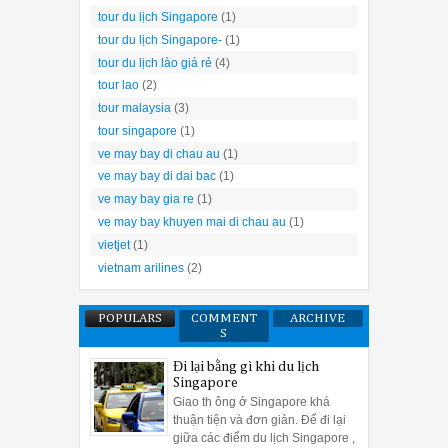
tour du lịch Singapore
(1)
tour du lịch Singapore-
(1)
tour du lịch lào giá rẻ
(4)
tour lao
(2)
tour malaysia
(3)
tour singapore
(1)
ve may bay di chau au
(1)
ve may bay di dai bac
(1)
ve may bay gia re
(1)
ve may bay khuyen mai di chau au
(1)
vietjet
(1)
vietnam arilines
(2)
POPULARS
COMMENT
ARCHIVE
S
Đi lại bằng gì khi du lịch
Singapore
Giao th ông ở Singapore khá
thuận tiện và đơn giản. Để đi lại
giữa các điểm du lịch Singapore ,