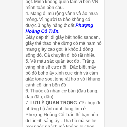
bệt. Mình không quen lắm vì bên VN
mình toàn bồn cầu.
4. Mang ô, mũ rộng vành và áo mưa
mỏng. Vì người ta bảo không có
được 3 ngày nắng ở đất
Phượng
Hoàng Cổ Trấn.
Giày dép thì đi giày bệt hoặc sandan,
giày thể thao nhé đừng có mà ham hố
mang giày cao gót là khóc 1 dòng
sông đó. Cả chuyến đi bộ rất nhiều
5. Về màu sắc quần áo: đỏ , Trắng,
vàng nhé sẽ cực nổi . Đặc biệt mấy
bộ đồ boho ấy xinh cực xinh và cảm
giác tone soẹt tone rất hợp với khung
cảnh cổ kính bên đó
6. Thuốc cá nhân cơ bản (đau bụng,
đau đầu, dầu)
7.
LƯU Ý QUAN TRỌNG
để chụp đc
những bộ ảnh xinh lung linh ở
Phượng Hoàng Cổ Trấn thì bạn nên
đi lúc 6h sáng ấy . Tha hồ mà selfie
mọi ngóc ngách mà không lo chen