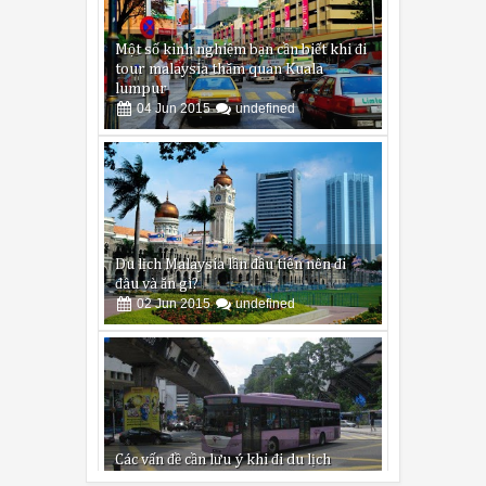
tour malaysia thăm quan Kuala
lumpur
04
Jun
2015
undefined
Du lịch Malaysia lần đầu tiên nên đi
đâu và ăn gì?
02
Jun
2015
undefined
Các vấn đề cần lưu ý khi đi du lịch
Malaysia
29
May
2015
undefined