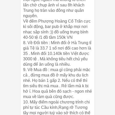
lấn chờ chụp ảnh vì sau 8h khách
Trung họ tràn vào đông như quân
nguyên.
Về đêm Phượng Hoàng Cổ Trấn cực
kì sôi động, bar pub ở khắp mọi nơi
nhạc sập sình :)) đồ uống trung bình
40-50 tệ /1 đồ tầm 150k VN
8. Về Đổi tiền : Mình đổi ở Hà Trung tỉ
giá Tệ là 33.7 1 số nơi đổi cao hơn là
35 . Mình đổi 10.140k tiền Việt được
3000 tệ . Mà không tiêu hết chủ yếu
dùng để ăn uống là nhiều.
9. Về Mua đồ : mua gì cũng phải mặc
cả , đừng mua đồ ở mấy khu du lịch
nhé. Họ bán 1 gấp 2. Nếu có thể thì
tìm siêu thị mà mua . Rẻ lắm mà k bị
hớ í. Hoa quả bên đó sạch - ngon nhé
mua về làm quà cũng được.
10. Mấy điểm ngoài chương trình chi
phí tự túc Cầu kính,Rạng rỡ Tương
tây mọi người tuỳ vào sở thích có thể