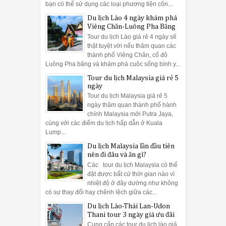
bạn có thể sử dụng các loại phương tiện côn...
Du lịch Lào 4 ngày khám phá
Viêng Chăn-Luông Pha Băng
Tour du lịch Lào giá rẻ 4 ngày sẽ
thật tuyệt vời nếu thăm quan các
thành phố Viêng Chăn, cố đô
Luông Pha băng và khám phá cuộc sống bình y...
Tour du lịch Malaysia giá rẻ 5
ngày
Tour du lịch Malaysia giá rẻ 5
ngày thăm quan thành phố hành
chính Malaysia mới Putra Jaya,
cùng với các điểm du lịch hấp dẫn ở Kuala
Lump...
Du lịch Malaysia lần đầu tiên
nên đi đâu và ăn gì?
Các tour du lịch Malaysia có thể
đặt được bất cứ thời gian nào vì
nhiệt độ ở đây dường như không
có sự thay đổi hay chênh lệch giữa các...
Du lịch Lào-Thái Lan-Udon
Thani tour 3 ngày giá ưu đãi
Cung cấp các tour du lịch lào giá