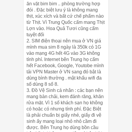
ăn vặt bim bim .. phòng trường hợp
đói . Đặc biệt lưu ý là không mang
thịt, xúc xích và bất cứ chế phẩm nào
từ Thịt. Vì Trung Quốc cấm mang Thịt
Lợn vào. Hoa Quả Tươi cũng cấm
tuyệt đối
2. SIM điện thoại nên mua ở VN giá
mình mua sim 8 ngày là 350k có 1G
vào mạng 4G hết 4G vào 3G không
tính phí. Internet bên Trung họ cấm
hết Facebook, Google, Youtobe mình
tải VPN Master ở VN sang đó bật là
dùng bình thường . mật khẩu wifi đa
số dùng 8 số 8.
3. Đồ Vệ Sinh cá nhân : các bạn nên
mang bàn chải, kem đánh răng, khăn
rửa mặt. Vì 1 số khách sạn họ không
có hoặc có nhưng tính phí. Đặc Biệt
là phải chuẩn bị giấy nhé, giấy đi vệ
sinh ấy mang loại nhỏ nhỏ cầm đi
được. Bên Trung họ dùng bồn cầu