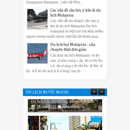
Singapore-Malaysia . Liên hệ Phư...
Các vấn đề cần lưu ý khi đi du
lịch Malaysia
Các vấn đề du khách cần lưu ý
khi đi du lịch Malaysia Du lich
malaysia là một nơi mà khá nhiều
người mong muốn được một lần tới tham qua...
Du lịch bụi Malaysia - câu
chuyện thật đơn giản
Các tour du lịch Malaysia hi ện
nay đ ược cung c ấp kh á nhi ều
v à đa d ạng v ới nhi ều đi ểm đ
ến đ ể du kh ách d ễ d àng l ựa ch ...
DU LỊCH NƯỚC NGOÀI
Một số kinh nghiệm bạn cần biết khi đi