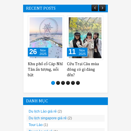
RECENT POSTS
26
11
02
Nov
Nov
Oct
2025
2025
2025
Khu phố cổ Cáp Nhĩ
Cửu Trại Câu mùa
Kinh nghiệm khi
Nh
Tân ấn tượng, nổi
đông có gì đáng
tham gia Canton
kh
bật
đến?
Fair 138 hay nhất
kh
DANH MỤC
Du lịch Lào giá rẻ
(2)
Du lịch singapore giá rẻ
(2)
Tour Lào
(1)