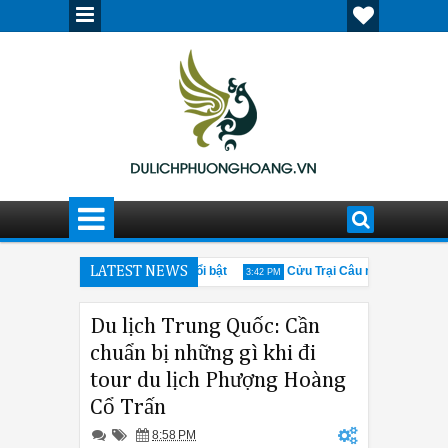
 phố cổ Cáp Nhĩ Tân ấn tượng, nổi bật
LATEST NEWS
Cửu Trại Câu mùa đông có gì 
3:42 PM
ững thông tin cần biết về hội chợ Canton Fair 205
Giải đáp thắc mắc
12:30 PM
Du lịch Trung Quốc: Cần
chuẩn bị những gì khi đi
tour du lịch Phượng Hoàng
Cổ Trấn
8:58 PM