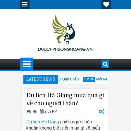
địa điểm không thể bỏ qua khi đi Quý Châu
LATEST NEWS
Một vài nét về nền kinh t
3:42 PM
Du lịch Hà Giang mua quà gì
về cho người thân?
2:59 PM
Du lịch Hà Giang
nhiều người băn
khoăn không biết nên mua gì về biếu