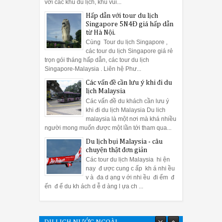
với các khu du lịch, khu vui...
Hấp dẫn với tour du lịch
Singapore 5N4Đ giá hấp dẫn
từ Hà Nội.
Cùng Tour du lịch Singapore ,
các tour du lịch Singapore giá rẻ
trọn gói tháng hấp dẫn, các tour du lịch
Singapore-Malaysia . Liên hệ Phư...
Các vấn đề cần lưu ý khi đi du
lịch Malaysia
Các vấn đề du khách cần lưu ý
khi đi du lịch Malaysia Du lich
malaysia là một nơi mà khá nhiều
người mong muốn được một lần tới tham qua...
Du lịch bụi Malaysia - câu
chuyện thật đơn giản
Các tour du lịch Malaysia hi ện
nay đ ược cung c ấp kh á nhi ều
v à đa d ạng v ới nhi ều đi ểm đ
ến đ ể du kh ách d ễ d àng l ựa ch ...
Các vấn đề cần lưu ý khi đi du lịch