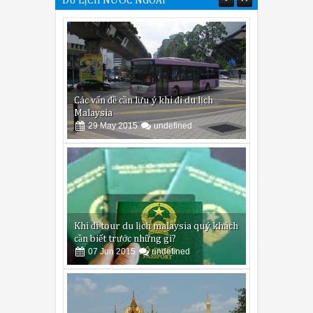
DU LỊCH NƯỚC NGOÀI
Malaysia
29
May
2015
undefined
Khi đi tour du lịch malaysia quý khách
cần biết trước những gì?
07
Jun
2015
undefined
Du lịch Lào và những điều cần tránh
05
Jun
2015
undefined