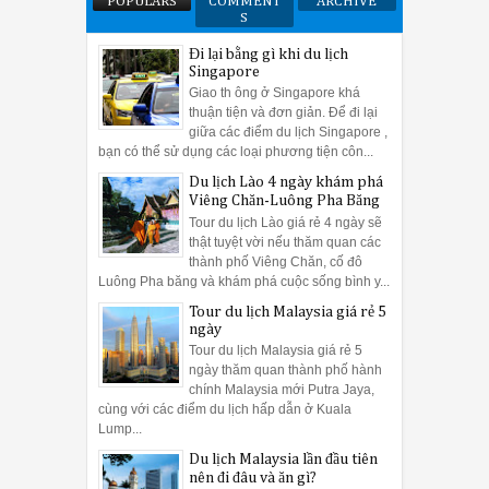
POPULARS
COMMENT
ARCHIVE
S
Đi lại bằng gì khi du lịch
Singapore
Giao th ông ở Singapore khá
thuận tiện và đơn giản. Để đi lại
giữa các điểm du lịch Singapore ,
bạn có thể sử dụng các loại phương tiện côn...
Du lịch Lào 4 ngày khám phá
Viêng Chăn-Luông Pha Băng
Tour du lịch Lào giá rẻ 4 ngày sẽ
thật tuyệt vời nếu thăm quan các
thành phố Viêng Chăn, cố đô
Luông Pha băng và khám phá cuộc sống bình y...
Tour du lịch Malaysia giá rẻ 5
ngày
Tour du lịch Malaysia giá rẻ 5
ngày thăm quan thành phố hành
chính Malaysia mới Putra Jaya,
cùng với các điểm du lịch hấp dẫn ở Kuala
Lump...
Du lịch Malaysia lần đầu tiên
nên đi đâu và ăn gì?