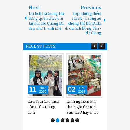
Next
Previous
Du lịch Hà Giang thì
Top những điểm
đừng quên check in
check-in sống ảo
tại núi đôi Quảng Bạ
không thể bỏ lỡ khi
đẹp như tranh nhé
đi du lịch Đồng Văn -
Hà Giang
RECENT POSTS
11
02
13
Nov
Oct
May
2025
2025
2025
Cửu Trại Câu mùa
Kinh nghiệm khi
Những địa đi
đông có gì đáng
tham gia Canton
không thể bỏ
đến?
Fair 138 hay nhất
khi đi Quý Ch