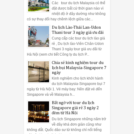
Các tour du lịch Malaysia có thể
đặt được bất cứ thời gian nào vì
nhiệt độ ở đây dường như không
có sự thay đổi hay chênh lệch giữa các...
Du lịch Lào-Thái Lan-Udon
Thani tour 3 ngày giá ưu đãi
Cung cấp các tour du lịch lào giá
rẻ , Du lịch lào-Viên Chăn-Udon
Thani 3 ngày tour giá ưu đãi từ
Hà Nội (xem chi tiết Công ty du lịch P...
Chia sẻ kinh nghiệm tour du
lịch bụi Malaysia-Singapore 7
ngày
Kinh nghiệm cho lịch khởi hành
du lịch Malaysia-Singapore bụi 7
ngày từ Hà Nội 1. Vé máy bay: Nên đặt vé đến
Singapore và về Malaysia h...
Bất ngờ với tour du lịch
Singapore giá rẻ 3 ngày 2
đêm từ Hà Nội
Du lịch Singapore những năm trở
về đây khá đơn giản cũng như
không đắt. Quốc đảo sư tử không chỉ nổi tiếng