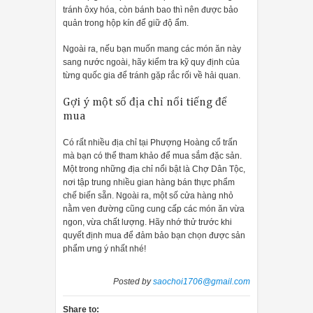
tránh ôxy hóa, còn bánh bao thì nên được bảo
quản trong hộp kín để giữ độ ẩm.
Ngoài ra, nếu bạn muốn mang các món ăn này
sang nước ngoài, hãy kiểm tra kỹ quy định của
từng quốc gia để tránh gặp rắc rối về hải quan.
Gợi ý một số địa chỉ nổi tiếng để
mua
Có rất nhiều địa chỉ tại Phượng Hoàng cổ trấn
mà bạn có thể tham khảo để mua sắm đặc sản.
Một trong những địa chỉ nổi bật là Chợ Dân Tộc,
nơi tập trung nhiều gian hàng bán thực phẩm
chế biến sẵn. Ngoài ra, một số cửa hàng nhỏ
nằm ven đường cũng cung cấp các món ăn vừa
ngon, vừa chất lượng. Hãy nhớ thử trước khi
quyết định mua để đảm bảo bạn chọn được sản
phẩm ưng ý nhất nhé!
Posted by
saochoi1706@gmail.com
Share to: