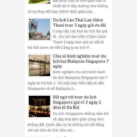
đặt được bất cứ thời gian nào vì
nhiệt độ ở đây dường như không
có sự thay đổi hay chênh lệch giữa các...
Du lịch Lào-Thái Lan-Udon
Thani tour 3 ngày giá ưu đãi
Cung cấp các tour du lịch lào giá
rẻ , Du lịch lào-Viên Chăn-Udon
Thani 3 ngày tour giá ưu đãi từ
Hà Nội (xem chi tiết Công ty du lịch P...
Chia sẻ kinh nghiệm tour du
lịch bụi Malaysia-Singapore 7
ngày
Kinh nghiệm cho lịch khởi hành
du lịch Malaysia-Singapore bụi 7
ngày từ Hà Nội 1. Vé máy bay: Nên đặt vé đến
Singapore và về Malaysia h...
Bất ngờ với tour du lịch
Singapore giá rẻ 3 ngày 2
đêm từ Hà Nội
Du lịch Singapore những năm trở
về đây khá đơn giản cũng như
không đắt. Quốc đảo sư tử không chỉ nổi tiếng
với các khu du lịch, khu vui...