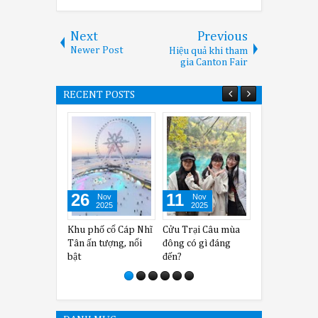
Next
Previous
Newer Post
Hiệu quả khi tham
gia Canton Fair
RECENT POSTS
26
11
02
Nov
Nov
Oct
2025
2025
2025
Khu phố cổ Cáp Nhĩ
Cửu Trại Câu mùa
Kinh nghiệm khi
Tân ấn tượng, nổi
đông có gì đáng
tham gia Canton
bật
đến?
Fair 138 hay nhất