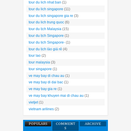
tour du lich nhat ban
(1)
tour du lich singapore
(11)
tour du lich singapore gia re
(3)
tour du lich trung quoc
(6)
tour du lịch Malaysia
(15)
tour du lịch Singapore
(1)
tour du lịch Singapore-
(1)
tour du lịch lào giá rẻ
(4)
tour lao
(2)
tour malaysia
(3)
tour singapore
(1)
ve may bay di chau au
(1)
ve may bay di dai bac
(1)
ve may bay gia re
(1)
ve may bay khuyen mai di chau au
(1)
vietjet
(1)
vietnam arilines
(2)
POPULARS
COMMENT
ARCHIVE
S