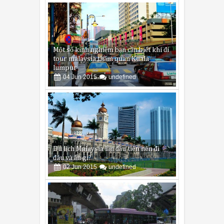
Một số kinh nghiệm bạn cần biết khi đi
tour malaysia thăm quan Kuala
lumpur
04
Jun
2015
undefined
Du lịch Malaysia lần đầu tiên nên đi
đâu và ăn gì?
02
Jun
2015
undefined