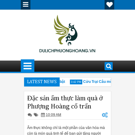
hố cổ Cáp Nhĩ Tân ấn tượng, nổi bật
LATEST NEWS
Cửu Trại Câu mùa đông có gì đá
3:42 PM
g thông tin cần biết về hội chợ Canton Fair 205
Giải đáp thắc mắc 
12:30 PM
Đặc sản ẩm thực làm quà ở
Phượng Hoàng cổ trấn
10:09 AM
Ẩm thực không chỉ là một phần của văn hóa mà
còn là món quà tinh tế để bạn gửi tặng người