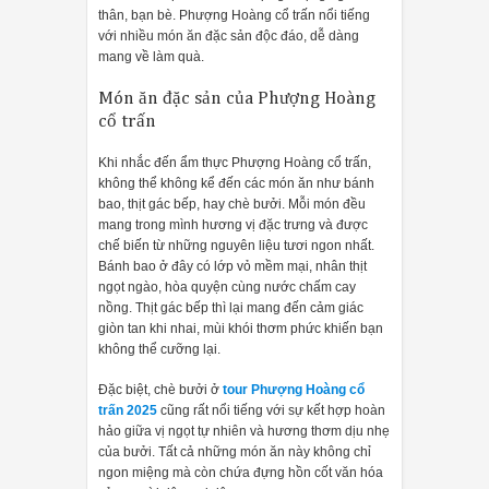
thân, bạn bè. Phượng Hoàng cổ trấn nổi tiếng
với nhiều món ăn đặc sản độc đáo, dễ dàng
mang về làm quà.
Món ăn đặc sản của Phượng Hoàng
cổ trấn
Khi nhắc đến ẩm thực Phượng Hoàng cổ trấn,
không thể không kể đến các món ăn như bánh
bao, thịt gác bếp, hay chè bưởi. Mỗi món đều
mang trong mình hương vị đặc trưng và được
chế biến từ những nguyên liệu tươi ngon nhất.
Bánh bao ở đây có lớp vỏ mềm mại, nhân thịt
ngọt ngào, hòa quyện cùng nước chấm cay
nồng. Thịt gác bếp thì lại mang đến cảm giác
giòn tan khi nhai, mùi khói thơm phức khiến bạn
không thể cưỡng lại.
Đặc biệt, chè bưởi ở
tour Phượng Hoàng cổ
trấn 2025
cũng rất nổi tiếng với sự kết hợp hoàn
hảo giữa vị ngọt tự nhiên và hương thơm dịu nhẹ
của bưởi. Tất cả những món ăn này không chỉ
ngon miệng mà còn chứa đựng hồn cốt văn hóa