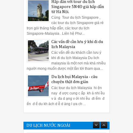
Hấp dẫn với tour du lịch
Singapore 5N4Đ giá hấp dẫn
từ Hà Nội.
Cùng Tour du lịch Singapore ,
các tour du lịch Singapore giá rẻ
trọn gói tháng hấp dẫn, các tour du lịch
Singapore-Malaysia . Liên hệ Phư...
Các vấn đề cần lưu ý khi đi du
lịch Malaysia
Các vấn đề du khách cần lưu ý
khi đi du lịch Malaysia Du lich
malaysia là một nơi mà khá nhiều
người mong muốn được một lần tới tham qua...
Du lịch bụi Malaysia - câu
chuyện thật đơn giản
Các tour du lịch Malaysia hi ện
nay đ ược cung c ấp kh á nhi ều
v à đa d ạng v ới nhi ều đi ểm đ
ến đ ể du kh ách d ễ d àng l ựa ch ...
DU LỊCH NƯỚC NGOÀI