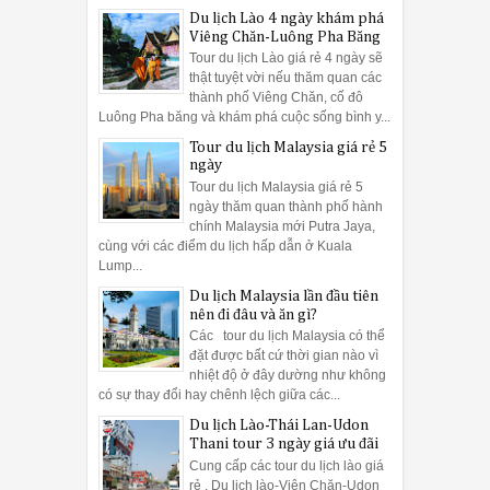
Du lịch Lào 4 ngày khám phá
Viêng Chăn-Luông Pha Băng
Tour du lịch Lào giá rẻ 4 ngày sẽ
thật tuyệt vời nếu thăm quan các
thành phố Viêng Chăn, cố đô
Luông Pha băng và khám phá cuộc sống bình y...
Tour du lịch Malaysia giá rẻ 5
ngày
Tour du lịch Malaysia giá rẻ 5
ngày thăm quan thành phố hành
chính Malaysia mới Putra Jaya,
cùng với các điểm du lịch hấp dẫn ở Kuala
Lump...
Du lịch Malaysia lần đầu tiên
nên đi đâu và ăn gì?
Các tour du lịch Malaysia có thể
đặt được bất cứ thời gian nào vì
nhiệt độ ở đây dường như không
có sự thay đổi hay chênh lệch giữa các...
Du lịch Lào-Thái Lan-Udon
Thani tour 3 ngày giá ưu đãi
Cung cấp các tour du lịch lào giá
rẻ , Du lịch lào-Viên Chăn-Udon