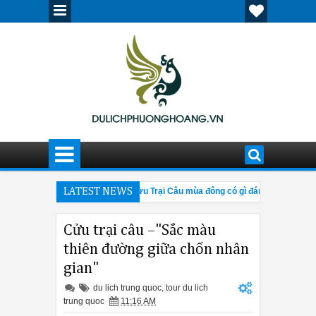
n ấn tượng, nổi bật
LATEST NEWS
Cửu Trại Câu mùa đông có gì đáng đến?
3:42 PM
4:28 P
biết về hội chợ Canton Fair 205
Giải đáp thắc mắc về tour Tân Cươn
12:30 PM
Cửu trại câu –"Sắc màu
thiên đường giữa chốn nhân
gian"
du lich trung quoc
,
tour du lich
trung quoc
11:16 AM