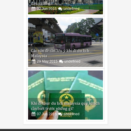
đâu và ăn gì?
02
Jun
2015
undefined
Các vấn đề cần lưu ý khi đi du lịch
Malaysia
29
May
2015
undefined
Khi đi tour du lịch malaysia quý khách
cần biết trước những gì?
07
Jun
2015
undefined