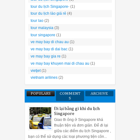
tour du lịch Singapore-
(1)
tour du lịch lào giá rẻ
(4)
tour lao
(2)
tour malaysia
(3)
tour singapore
(1)
ve may bay di chau au
(1)
ve may bay di dai bac
(1)
ve may bay gia re
(1)
ve may bay khuyen mai di chau au
(1)
vietjet
(1)
vietnam arilines
(2)
POPULARS
COMMENT
ARCHIVE
S
Đi lại bằng gì khi du lịch
Singapore
Giao th ông ở Singapore khá
thuận tiện và đơn giản. Để đi lại
giữa các điểm du lịch Singapore ,
bạn có thể sử dụng các loại phương tiện côn...