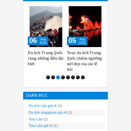
06
05
04
Aug
Aug
Aug
2015
2015
2015
Du lịch Trung Quốc
Tour du lịch Trung
Những sự thật bí ẩn
cùng những điều đặc
Quốc chiêm ngưỡng
về Vạn Lý Trường
biệt
nét đẹp của các lễ
Thành khi du lịch
q
hội
Trung Quốc
DANH MỤC
Du lịch Lào giá rẻ
(2)
Du lịch singapore giá rẻ
(2)
Tour Lào
(1)
Tour Lào giá rẻ
(1)