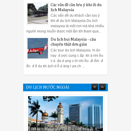
Các vấn đề cần lưu ý khi đi du
lịch Malaysia
Các vấn đề du khách cần lưu ý
khi đi du lịch Malaysia Du lich
malaysia là một nơi mà khá nhiều
người mong muốn được một lần tới tham qua...
Du lịch bụi Malaysia - câu
chuyện thật đơn giản
Các tour du lịch Malaysia hi ện
nay đ ược cung c ấp kh á nhi ều
v à đa d ạng v ới nhi ều đi ểm đ
ến đ ể du kh ách d ễ d àng l ựa ch ...
DU LỊCH NƯỚC NGOÀI
Du lịch Malaysia lần đầu tiên nên đi