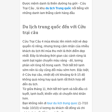
Được mệnh danh là thiên đường hạ giới - Cửu
Trại Câu , là khu
du lịch Trung quốc
nổi tiếng với
những danh lam thắng cảnh hàng đầu
Du lịch trung quốc đến với Cửu
trại câu
Cửu Trại Câu 4 mùa khoác lên mình một vẻ đẹp
quyến rũ riêng, nhưng trong cảm nhận của nhiều
khách du lịch thì mùa thu mới là thời điểm đẹp
nhất. Đây là khoảng thời gian các cánh rừng lá
xanh bạt ngàn chuyển màu vàng - đỏ, tương
phản với lòng hồ trong xanh. Thời tiết trở lạnh
sớm nên lá cây cũng đổi màu sớm hơn. Đặc biệt,
ở Cửu trại câu, nhiệt độ chỉ khoảng từ 8-15 độ
không quá nóng hay quá lạnh rất thích hợp để
đến du lịch.
Từ giữa tháng 11, thời tiết trở lạnh và bắt đầu có
tuyết, lạnh buốt, khiến việc di chuyển khó khăn
hơn.
Bạn không nên đi
tour du lich trung quoc
(1-7/10
hoặc 10/10) vì lượng du khách rất đông và chi