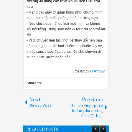
Những đồ dùng cần thiết khi du lich Cửu trại
câu
- Mang các giấy tờ quan trọng như chứng minh
thư, photo hộ chiếu phòng nhiều trường hợp
- Nếu chưa quen đi du lịch một mình và không
sõi nói tiếng Trung, bạn nên đi
tour du lich thành
đô
- Vì di chuyển liên tục, thời tiết thay đổi nên bạn
nên mang theo các loại thuốc như thuốc say xe,
thuốc cảm, thuốc đau bụng... để cho chuyến đi
tour du lich được hoàn hảo
Posted by
Unknown
Share to:
Next
Previous
Newer Post
Du lịch Singapore
khám phá những
điều đặc biệt
RELATED POSTS